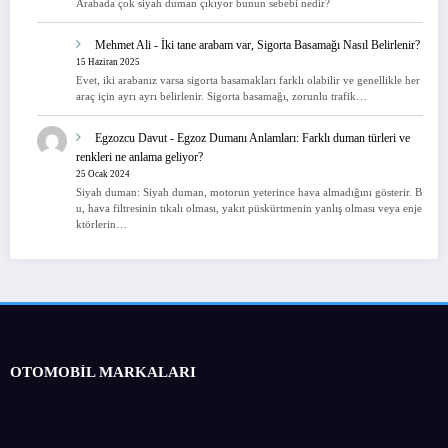
Arabada çok siyah duman çıkıyor bunun sebebi nedir?
Mehmet Ali
-
İki tane arabam var, Sigorta Basamağı Nasıl Belirlenir?
15 Haziran 2025
Evet, iki arabanız varsa sigorta basamakları farklı olabilir ve genellikle her
araç için ayrı ayrı belirlenir. Sigorta basamağı, zorunlu trafik…
Egzozcu Davut
-
Egzoz Dumanı Anlamları: Farklı duman türleri ve
renkleri ne anlama geliyor?
25 Ocak 2024
Siyah duman: Siyah duman, motorun yeterince hava almadığını gösterir. B
u, hava filtresinin tıkalı olması, yakıt püskürtmenin yanlış olması veya enje
ktörlerin…
OTOMOBİL MARKALARI