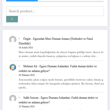
Özgür
-
Egzozdan Mavi Duman Atması (Nedenleri ve Nasıl
Düzeltilir)
10 Aralık 2025
Mavi duman sente kaçıklığından da oluyor başıma geldiği üzere. Ayrıca tri
m sesine, yedek depoda basınca, çalıştırma zorluğuna v.s sebep olur.…
Mehmet Ali
-
Egzoz Dumanı Anlamları: Farklı duman türleri ve
renkleri ne anlama geliyor?
20 Temmuz 2025
Aracınızdan çıkan yoğun siyah duman, genellikle motorun yakıtı olması g
erekenden daha zengin bir karışımla yaktığını gösterir. Bu durum, dizel ara
çlarda…
Salih Sencan
-
Egzoz Dumanı Anlamları: Farklı duman türleri ve
renkleri ne anlama geliyor?
13 Temmuz 2025