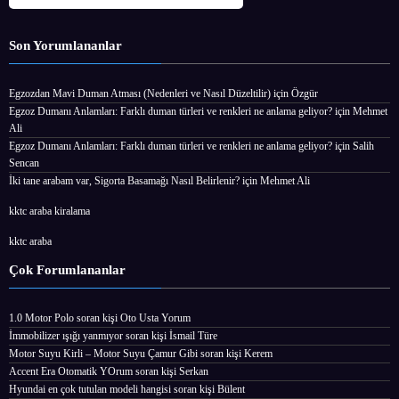
Son Yorumlananlar
Egzozdan Mavi Duman Atması (Nedenleri ve Nasıl Düzeltilir)
için
Özgür
Egzoz Dumanı Anlamları: Farklı duman türleri ve renkleri ne anlama geliyor?
için
Mehmet
Ali
Egzoz Dumanı Anlamları: Farklı duman türleri ve renkleri ne anlama geliyor?
için
Salih
Sencan
İki tane arabam var, Sigorta Basamağı Nasıl Belirlenir?
için
Mehmet Ali
kktc araba kiralama
kktc araba
Çok Forumlananlar
1.0 Motor Polo
soran kişi
Oto Usta Yorum
İmmobilizer ışığı yanmıyor
soran kişi İsmail Türe
Motor Suyu Kirli – Motor Suyu Çamur Gibi
soran kişi Kerem
Accent Era Otomatik YOrum
soran kişi Serkan
Hyundai en çok tutulan modeli hangisi
soran kişi Bülent