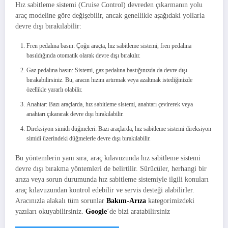
Hız sabitleme sistemi (Cruise Control) devreden çıkarmanın yolu
araç modeline göre değişebilir, ancak genellikle aşağıdaki yollarla
devre dışı bırakılabilir:
Fren pedalına basın: Çoğu araçta, hız sabitleme sistemi, fren pedalına
basıldığında otomatik olarak devre dışı bırakılır.
Gaz pedalına basın: Sistemi, gaz pedalına bastığınızda da devre dışı
bırakabilirsiniz. Bu, aracın hızını artırmak veya azaltmak istediğinizde
özellikle yararlı olabilir.
Anahtar: Bazı araçlarda, hız sabitleme sistemi, anahtarı çevirerek veya
anahtarı çıkararak devre dışı bırakılabilir.
Direksiyon simidi düğmeleri: Bazı araçlarda, hız sabitleme sistemi direksiyon
simidi üzerindeki düğmelerle devre dışı bırakılabilir.
Bu yöntemlerin yanı sıra, araç kılavuzunda hız sabitleme sistemi
devre dışı bırakma yöntemleri de belirtilir. Sürücüler, herhangi bir
arıza veya sorun durumunda hız sabitleme sistemiyle ilgili konuları
araç kılavuzundan kontrol edebilir ve servis desteği alabilirler.
Aracınızla alakalı tüm sorunlar
Bakım-Arıza
kategorimizdeki
yazıları okuyabilirsiniz.
Google
‘de bizi aratabilirsiniz