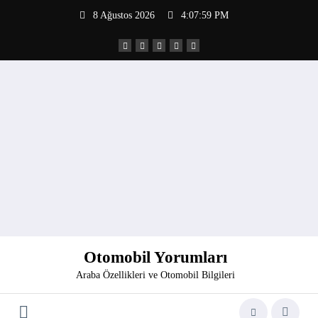
İçeriğe
8 Ağustos 2026
4:08:00 PM
atla
Otomobil Yorumları
Araba Özellikleri ve Otomobil Bilgileri