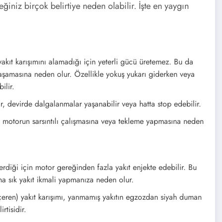
ğiniz birçok belirtiye neden olabilir. İşte en yaygın
kıt karışımını alamadığı için yeterli gücü üretemez. Bu da
aşamasına neden olur. Özellikle yokuş yukarı giderken veya
ilir.
r, devirde dalgalanmalar yaşanabilir veya hatta stop edebilir.
ı, motorun sarsıntılı çalışmasına veya tekleme yapmasına neden
erdiği için motor gereğinden fazla yakıt enjekte edebilir. Bu
ha sık yakıt ikmali yapmanıza neden olur.
içeren) yakıt karışımı, yanmamış yakıtın egzozdan siyah duman
rtisidir.