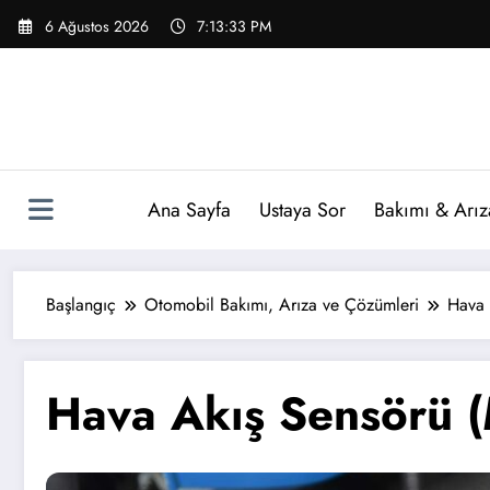
İçeriğe
6 Ağustos 2026
7:13:34 PM
atla
Ana Sayfa
Ustaya Sor
Bakımı & Arız
Başlangıç
Otomobil Bakımı, Arıza ve Çözümleri
Hava 
Hava Akış Sensörü 