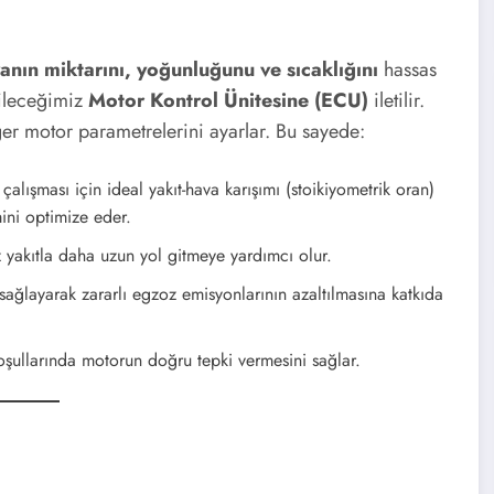
ILETISI
anın miktarını, yoğunluğunu ve sıcaklığını
hassas
bileceğimiz
Motor Kontrol Ünitesine (ECU)
iletilir.
er motor parametrelerini ayarlar. Bu sayede:
alışması için ideal yakıt-hava karışımı (stoikiyometrik oran)
mini optimize eder.
z yakıtla daha uzun yol gitmeye yardımcı olur.
ğlayarak zararlı egzoz emisyonlarının azaltılmasına katkıda
koşullarında motorun doğru tepki vermesini sağlar.