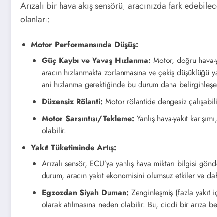
Arızalı bir hava akış sensörü, aracınızda fark edebilece
olanları:
Motor Performansında Düşüş:
Güç Kaybı ve Yavaş Hızlanma:
Motor, doğru hava-ya
aracın hızlanmakta zorlanmasına ve çekiş düşüklüğü y
ani hızlanma gerektiğinde bu durum daha belirginleşeb
Düzensiz Rölanti:
Motor rölantide dengesiz çalışabili
Motor Sarsıntısı/Tekleme:
Yanlış hava-yakıt karışım
olabilir.
Yakıt Tüketiminde Artış:
Arızalı sensör, ECU’ya yanlış hava miktarı bilgisi gönd
durum, aracın yakıt ekonomisini olumsuz etkiler ve da
Egzozdan Siyah Duman:
Zenginleşmiş (fazla yakıt 
olarak atılmasına neden olabilir. Bu, ciddi bir arıza beli