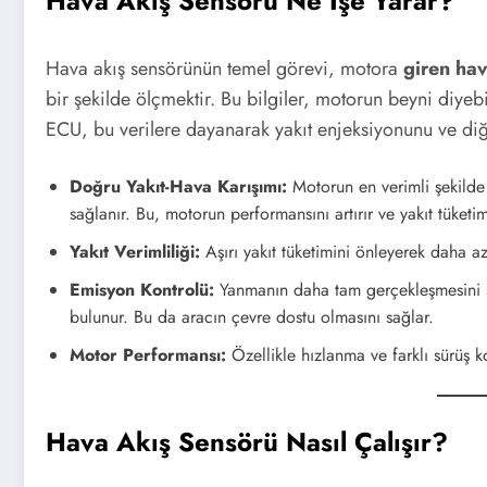
Hava Akış Sensörü Ne İşe Yarar?
Hava akış sensörünün temel görevi, motora
giren hav
bir şekilde ölçmektir. Bu bilgiler, motorun beyni diye
ECU, bu verilere dayanarak yakıt enjeksiyonunu ve diğ
Doğru Yakıt-Hava Karışımı:
Motorun en verimli şekilde ç
sağlanır. Bu, motorun performansını artırır ve yakıt tüketi
Yakıt Verimliliği:
Aşırı yakıt tüketimini önleyerek daha a
Emisyon Kontrolü:
Yanmanın daha tam gerçekleşmesini sa
bulunur. Bu da aracın çevre dostu olmasını sağlar.
Motor Performansı:
Özellikle hızlanma ve farklı sürüş 
Hava Akış Sensörü Nasıl Çalışır?