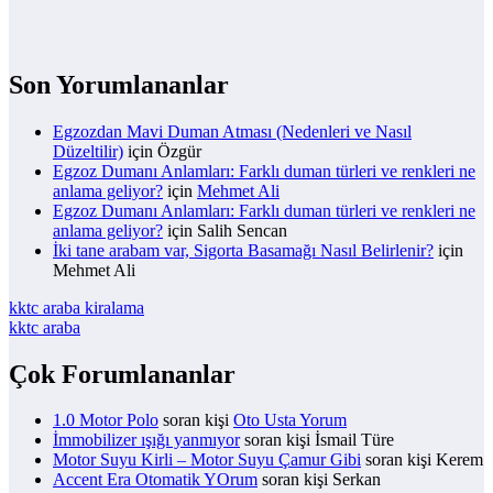
Son Yorumlananlar
Egzozdan Mavi Duman Atması (Nedenleri ve Nasıl
Düzeltilir)
için
Özgür
Egzoz Dumanı Anlamları: Farklı duman türleri ve renkleri ne
anlama geliyor?
için
Mehmet Ali
Egzoz Dumanı Anlamları: Farklı duman türleri ve renkleri ne
anlama geliyor?
için
Salih Sencan
İki tane arabam var, Sigorta Basamağı Nasıl Belirlenir?
için
Mehmet Ali
kktc araba kiralama
kktc araba
Çok Forumlananlar
1.0 Motor Polo
soran kişi
Oto Usta Yorum
İmmobilizer ışığı yanmıyor
soran kişi İsmail Türe
Motor Suyu Kirli – Motor Suyu Çamur Gibi
soran kişi Kerem
Accent Era Otomatik YOrum
soran kişi Serkan