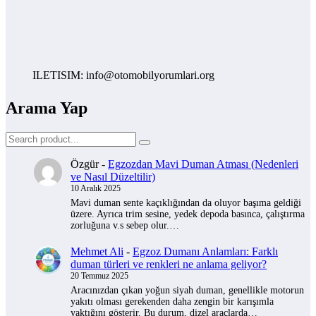
ILETISIM: info@otomobilyorumlari.org
Arama Yap
Özgür
-
Egzozdan Mavi Duman Atması (Nedenleri
ve Nasıl Düzeltilir)
10 Aralık 2025
Mavi duman sente kaçıklığından da oluyor başıma geldiği
üzere. Ayrıca trim sesine, yedek depoda basınca, çalıştırma
zorluğuna v.s sebep olur.…
Mehmet Ali
-
Egzoz Dumanı Anlamları: Farklı
duman türleri ve renkleri ne anlama geliyor?
20 Temmuz 2025
Aracınızdan çıkan yoğun siyah duman, genellikle motorun
yakıtı olması gerekenden daha zengin bir karışımla
yaktığını gösterir. Bu durum, dizel araçlarda…