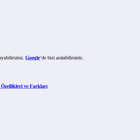
yabilirsiniz.
Google
‘de bizi aratabilirsiniz.
zellikleri ve Farkları