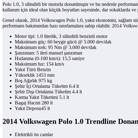
Polo 1.0, 3 silindirli bir motorla donatılmıştır ve bu nedenle performa
kullanım için ideal olan küçük boyutları sayesinde, dar sokaklarda v
Genel olarak, 2014 Volkswagen Polo 1.0, yakıt ekonomisi, sağlam sürüş d
performans bakımından bazı sınırlamalara sahip olabilir. 2014 Volkswa
Motor tipi: 1.0 litrelik, 3 silindirli benzinli motor
Maksimum güç: 60 beygir gücü @ 5.000 dev/dak
Maksimum tork: 95 Nm @ 3.000 dev/dak
Şanzıman: 5 ileri manuel şanzıman
Hızlanma (0-100 km/s): 15,5 saniye
Maksimum hız: 154 km/s
Yakıt Türü Benzin
Yükseklik 1453 mm
Boş Ağırlık 975 kg
Şehir İçi Ortalama Tüketim 6.4 lt
Şehir Dışı Ortalama Tüketim 4.4 lt
Karma Yakıt Tüketimi 5.1 lt
Bagaj Hacmi 280 lt
Yakıt Deposu45 lt
2014 Volkswagen Polo 1.0 Trendline Donan
Elektrikli ön camlar