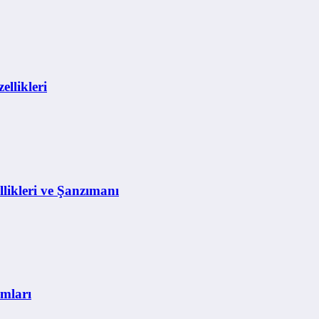
llikleri
ikleri ve Şanzımanı
mları