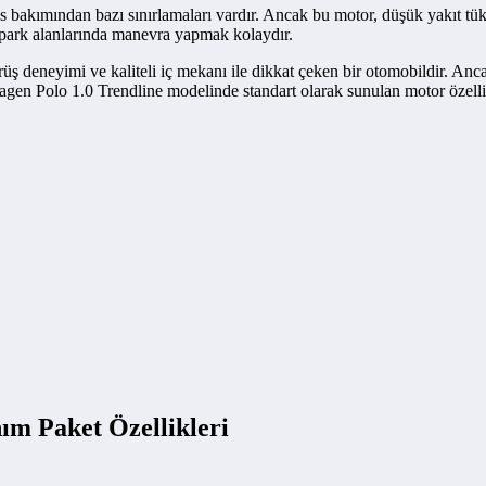
ns bakımından bazı sınırlamaları vardır. Ancak bu motor, düşük yakıt tük
e park alanlarında manevra yapmak kolaydır.
eneyimi ve kaliteli iç mekanı ile dikkat çeken bir otomobildir. Ancak, a
gen Polo 1.0 Trendline modelinde standart olarak sunulan motor özellik
ım Paket Özellikleri