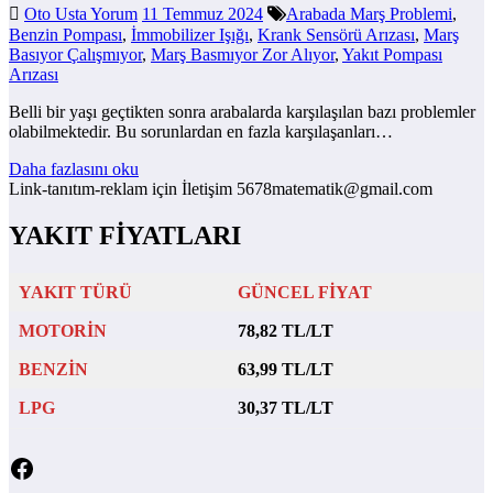
Oto Usta Yorum
11 Temmuz 2024
Arabada Marş Problemi
,
Benzin Pompası
,
İmmobilizer Işığı
,
Krank Sensörü Arızası
,
Marş
Basıyor Çalışmıyor
,
Marş Basmıyor Zor Alıyor
,
Yakıt Pompası
Arızası
Belli bir yaşı geçtikten sonra arabalarda karşılaşılan bazı problemler
olabilmektedir. Bu sorunlardan en fazla karşılaşanları…
Daha fazlasını oku
Link-tanıtım-reklam için İletişim 5678matematik@gmail.com
YAKIT FİYATLARI
YAKIT TÜRÜ
GÜNCEL FİYAT
MOTORİN
78,82 TL/LT
BENZİN
63,99 TL/LT
LPG
30,37 TL/LT
Facebook