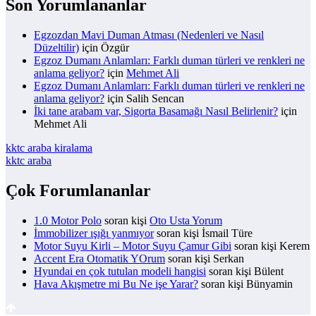
Son Yorumlananlar
Egzozdan Mavi Duman Atması (Nedenleri ve Nasıl
Düzeltilir)
için
Özgür
Egzoz Dumanı Anlamları: Farklı duman türleri ve renkleri ne
anlama geliyor?
için
Mehmet Ali
Egzoz Dumanı Anlamları: Farklı duman türleri ve renkleri ne
anlama geliyor?
için
Salih Sencan
İki tane arabam var, Sigorta Basamağı Nasıl Belirlenir?
için
Mehmet Ali
kktc araba kiralama
kktc araba
Çok Forumlananlar
1.0 Motor Polo
soran kişi
Oto Usta Yorum
İmmobilizer ışığı yanmıyor
soran kişi İsmail Türe
Motor Suyu Kirli – Motor Suyu Çamur Gibi
soran kişi Kerem
Accent Era Otomatik YOrum
soran kişi Serkan
Hyundai en çok tutulan modeli hangisi
soran kişi Bülent
Hava Akışmetre mi Bu Ne işe Yarar?
soran kişi Bünyamin