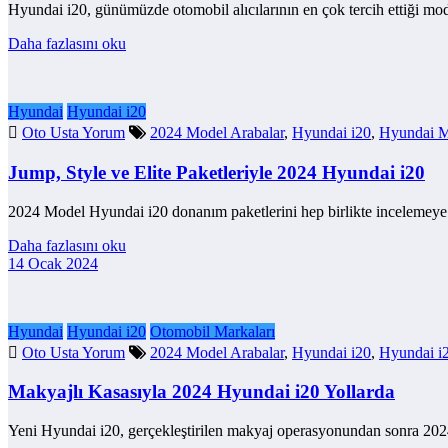
Hyundai i20, günümüzde otomobil alıcılarının en çok tercih ettiği mode
Daha fazlasını oku
Hyundai
Hyundai i20
Oto Usta Yorum
2024 Model Arabalar
,
Hyundai i20
,
Hyundai M
Jump, Style ve Elite Paketleriyle 2024 Hyundai i20
2024 Model Hyundai i20 donanım paketlerini hep birlikte incelemeye
Daha fazlasını oku
14 Ocak 2024
Hyundai
Hyundai i20
Otomobil Markaları
Oto Usta Yorum
2024 Model Arabalar
,
Hyundai i20
,
Hyundai i
Makyajlı Kasasıyla 2024 Hyundai i20 Yollarda
Yeni Hyundai i20, gerçekleştirilen makyaj operasyonundan sonra 202