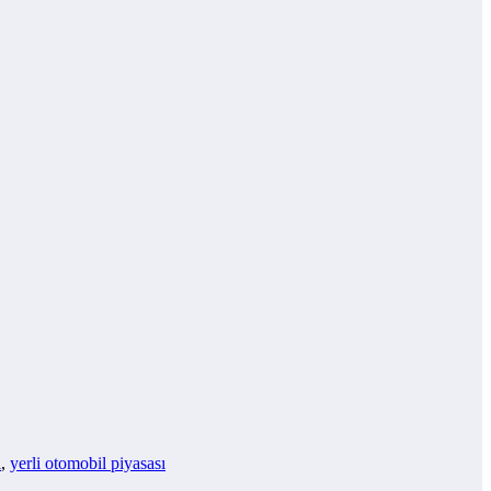
i
,
yerli otomobil piyasası