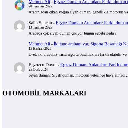
Mehmet Ali
-
Egzoz Dumanı Anlamları: Farklı duman tü
20 Temmuz 2025
Aracınızdan çıkan yoğun siyah duman, genellikle motorun yak
Salih Sencan
-
Egzoz Dumanı Anlamları: Farklı duman t
13 Temmuz 2025
Arabada çok siyah duman çıkıyor bunun sebebi nedir?
Mehmet Ali
-
İki tane arabam var, Sigorta Basamağı Nas
15 Haziran 2025
Evet, iki arabanız varsa sigorta basamakları farklı olabilir ve
Egzozcu Davut
-
Egzoz Dumanı Anlamları: Farklı duman
25 Ocak 2024
Siyah duman: Siyah duman, motorun yeterince hava almadığını 
OTOMOBİL MARKALARI