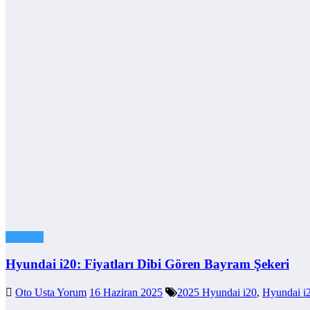
Hyundai
Hyundai i20: Fiyatları Dibi Gören Bayram Şekeri
Oto Usta Yorum
16 Haziran 2025
2025 Hyundai i20
,
Hyundai i