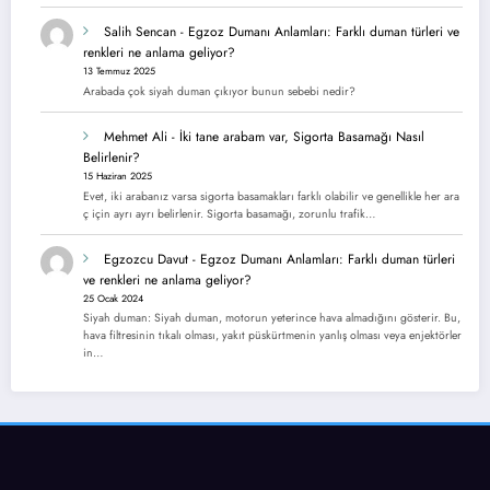
Salih Sencan
-
Egzoz Dumanı Anlamları: Farklı duman türleri ve
renkleri ne anlama geliyor?
13 Temmuz 2025
Arabada çok siyah duman çıkıyor bunun sebebi nedir?
Mehmet Ali
-
İki tane arabam var, Sigorta Basamağı Nasıl
Belirlenir?
15 Haziran 2025
Evet, iki arabanız varsa sigorta basamakları farklı olabilir ve genellikle her ara
ç için ayrı ayrı belirlenir. Sigorta basamağı, zorunlu trafik…
Egzozcu Davut
-
Egzoz Dumanı Anlamları: Farklı duman türleri
ve renkleri ne anlama geliyor?
25 Ocak 2024
Siyah duman: Siyah duman, motorun yeterince hava almadığını gösterir. Bu,
hava filtresinin tıkalı olması, yakıt püskürtmenin yanlış olması veya enjektörler
in…