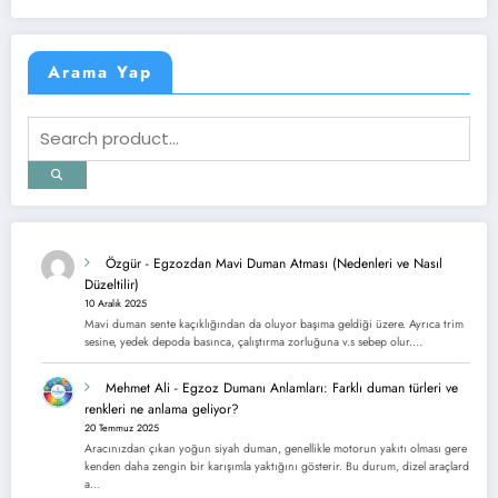
Arama Yap
Özgür
-
Egzozdan Mavi Duman Atması (Nedenleri ve Nasıl
Düzeltilir)
10 Aralık 2025
Mavi duman sente kaçıklığından da oluyor başıma geldiği üzere. Ayrıca trim
sesine, yedek depoda basınca, çalıştırma zorluğuna v.s sebep olur.…
Mehmet Ali
-
Egzoz Dumanı Anlamları: Farklı duman türleri ve
renkleri ne anlama geliyor?
20 Temmuz 2025
Aracınızdan çıkan yoğun siyah duman, genellikle motorun yakıtı olması gere
kenden daha zengin bir karışımla yaktığını gösterir. Bu durum, dizel araçlard
a…