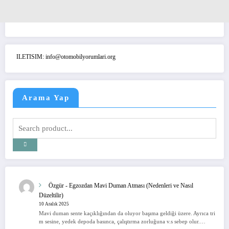
ILETISIM: info@otomobilyorumlari.org
Arama Yap
Özgür
-
Egzozdan Mavi Duman Atması (Nedenleri ve Nasıl
Düzeltilir)
10 Aralık 2025
Mavi duman sente kaçıklığından da oluyor başıma geldiği üzere. Ayrıca tri
m sesine, yedek depoda basınca, çalıştırma zorluğuna v.s sebep olur.…