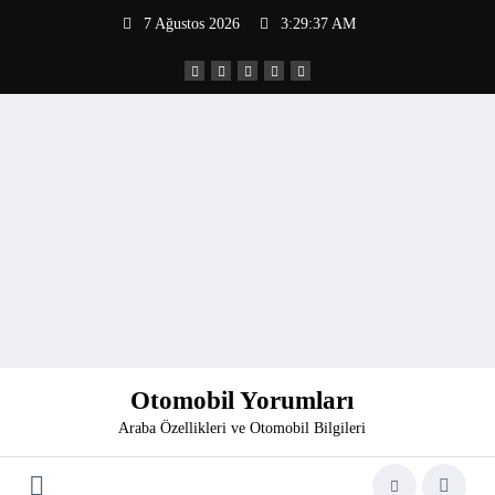
İçeriğe
7 Ağustos 2026
3:29:37 AM
atla
Otomobil Yorumları
Araba Özellikleri ve Otomobil Bilgileri