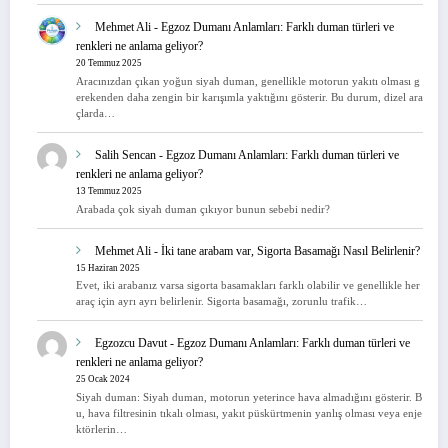
Mehmet Ali
-
Egzoz Dumanı Anlamları: Farklı duman türleri ve
renkleri ne anlama geliyor?
20 Temmuz 2025
Aracınızdan çıkan yoğun siyah duman, genellikle motorun yakıtı olması g
erekenden daha zengin bir karışımla yaktığını gösterir. Bu durum, dizel ara
çlarda…
Salih Sencan
-
Egzoz Dumanı Anlamları: Farklı duman türleri ve
renkleri ne anlama geliyor?
13 Temmuz 2025
Arabada çok siyah duman çıkıyor bunun sebebi nedir?
Mehmet Ali
-
İki tane arabam var, Sigorta Basamağı Nasıl Belirlenir?
15 Haziran 2025
Evet, iki arabanız varsa sigorta basamakları farklı olabilir ve genellikle her
araç için ayrı ayrı belirlenir. Sigorta basamağı, zorunlu trafik…
Egzozcu Davut
-
Egzoz Dumanı Anlamları: Farklı duman türleri ve
renkleri ne anlama geliyor?
25 Ocak 2024
Siyah duman: Siyah duman, motorun yeterince hava almadığını gösterir. B
u, hava filtresinin tıkalı olması, yakıt püskürtmenin yanlış olması veya enje
ktörlerin…