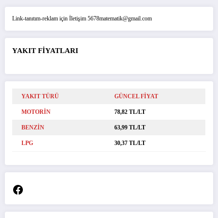
Link-tanıtım-reklam için İletişim 5678matematik@gmail.com
YAKIT FİYATLARI
YAKIT TÜRÜ
GÜNCEL FİYAT
MOTORİN
78,82 TL/LT
BENZİN
63,99 TL/LT
LPG
30,37 TL/LT
Facebook