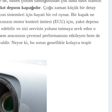
e de, bazen çözüm sandığınızdan çok daha basit olabilir.
akıt deposu kapağıdır
. Çoğu zaman küçük bir detay
n sistemleri için hayati bir rol oynar. Bir kapak ne
acınızın motor kontrol ünitesi (ECU) için, yakıt deposu
l edebilir ve sizi servisin yolunu tutmaya sevk eden o
hem aracınızın çevresel performansını etkileyen hem de
yaldir. Neyse ki, bu sorun genellikle kolayca tespit