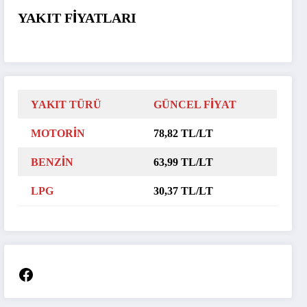
YAKIT FİYATLARI
YAKIT TÜRÜ
GÜNCEL FİYAT
MOTORİN
78,82 TL/LT
BENZİN
63,99 TL/LT
LPG
30,37 TL/LT
Facebook