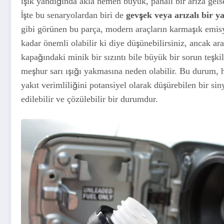
ışık yandığında akla hemen büyük, pahalı bir arıza gels
İşte bu senaryolardan biri de
gevşek veya arızalı bir y
gibi görünen bu parça, modern araçların karmaşık emisyo
kadar önemli olabilir ki diye düşünebilirsiniz, ancak ar
kapağındaki minik bir sızıntı bile büyük bir sorun teşki
meşhur sarı ışığı yakmasına neden olabilir. Bu durum, 
yakıt verimliliğini potansiyel olarak düşürebilen bir sin
edilebilir ve çözülebilir bir durumdur.