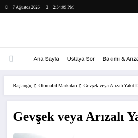
İçeriğe
7 Ağustos 2026
2:34:10 PM
atla
Ana Sayfa
Ustaya Sor
Bakımı & Arız
Başlangıç
Otomobil Markaları
Gevşek veya Arızalı Yakıt
Gevşek veya Arızalı 