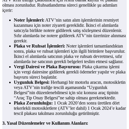
olması zorunludur. Ruhsatlandırma süreci genellikle şu adımları
içerir:
Noter İşlemleri:
ATV’nin satın alım işlemlerinin resmiyet
kazanması için noter ziyareti gereklidir. İkinci el alımlarda
satıcıyla birlikte notere gidilerek satış sözleşmesi düzenlenir.
Sıfır alımlarda ise notere gidilerek ATV’nin üzerinize alınması
gerekir.
Plaka ve Ruhsat İşlemleri:
Noter işlemleri tamamlandıktan
sonra, plaka ve ruhsat işlemleri için ilgili birimlere başvurulur.
İkinci el alımlarda satıcının plaka ve ruhsatı devretmesi, sıfır
alımlarda ise satıcının gerekli belgeleri teslim etmesi sağlanır.
Vergi Dairesi ve Plaka Başvurusu:
Plaka çıkarma işlemi
için vergi dairesine gidilerek gerekli ödemeler yapılır ve plaka
başvuru süreci başlatılır.
Uygunluk Belgesi:
Herhangi bir motorlu aracın, motosikletin
veya ATV’nin trafiğe tescili aşamasında “Uygunluk
Belgesi”nin düzenlenebilmesi için söz konusu araç tipinin
“Araç Tip Onay Belgesi”ne sahip olması gerekmektedir.
Plaka Zorunluluğu:
1 Ocak 2020’den sonra üretilen dört
tekerlekli motosikletlere (ATV’ler dahil) 1 Ocak 2024’e kadar
tescil plakası takılması zorunluluğu getirilmiştir.
3. Yasal Düzenlemeler ve Kullanım Alanları: