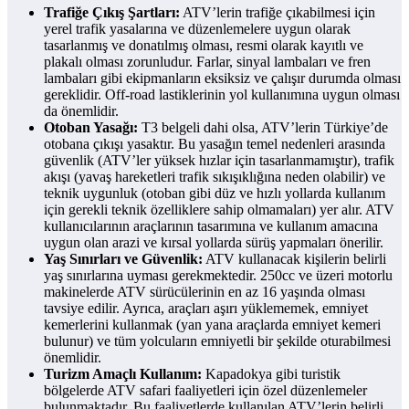
Trafiğe Çıkış Şartları:
ATV’lerin trafiğe çıkabilmesi için
yerel trafik yasalarına ve düzenlemelere uygun olarak
tasarlanmış ve donatılmış olması, resmi olarak kayıtlı ve
plakalı olması zorunludur. Farlar, sinyal lambaları ve fren
lambaları gibi ekipmanların eksiksiz ve çalışır durumda olması
gereklidir. Off-road lastiklerinin yol kullanımına uygun olması
da önemlidir.
Otoban Yasağı:
T3 belgeli dahi olsa, ATV’lerin Türkiye’de
otobana çıkışı yasaktır. Bu yasağın temel nedenleri arasında
güvenlik (ATV’ler yüksek hızlar için tasarlanmamıştır), trafik
akışı (yavaş hareketleri trafik sıkışıklığına neden olabilir) ve
teknik uygunluk (otoban gibi düz ve hızlı yollarda kullanım
için gerekli teknik özelliklere sahip olmamaları) yer alır. ATV
kullanıcılarının araçlarının tasarımına ve kullanım amacına
uygun olan arazi ve kırsal yollarda sürüş yapmaları önerilir.
Yaş Sınırları ve Güvenlik:
ATV kullanacak kişilerin belirli
yaş sınırlarına uyması gerekmektedir. 250cc ve üzeri motorlu
makinelerde ATV sürücülerinin en az 16 yaşında olması
tavsiye edilir. Ayrıca, araçları aşırı yüklememek, emniyet
kemerlerini kullanmak (yan yana araçlarda emniyet kemeri
bulunur) ve tüm yolcuların emniyetli bir şekilde oturabilmesi
önemlidir.
Turizm Amaçlı Kullanım:
Kapadokya gibi turistik
bölgelerde ATV safari faaliyetleri için özel düzenlemeler
bulunmaktadır. Bu faaliyetlerde kullanılan ATV’lerin belirli