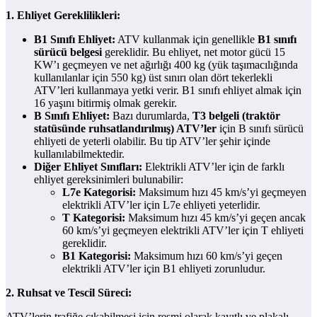
1. Ehliyet Gereklilikleri:
B1 Sınıfı Ehliyet:
ATV kullanmak için genellikle
B1 sınıfı
sürücü belgesi
gereklidir. Bu ehliyet, net motor gücü 15
KW’ı geçmeyen ve net ağırlığı 400 kg (yük taşımacılığında
kullanılanlar için 550 kg) üst sınırı olan dört tekerlekli
ATV’leri kullanmaya yetki verir. B1 sınıfı ehliyet almak için
16 yaşını bitirmiş olmak gerekir.
B Sınıfı Ehliyet:
Bazı durumlarda,
T3 belgeli (traktör
statüsünde ruhsatlandırılmış) ATV’ler
için B sınıfı sürücü
ehliyeti de yeterli olabilir. Bu tip ATV’ler şehir içinde
kullanılabilmektedir.
Diğer Ehliyet Sınıfları:
Elektrikli ATV’ler için de farklı
ehliyet gereksinimleri bulunabilir:
L7e Kategorisi:
Maksimum hızı 45 km/s’yi geçmeyen
elektrikli ATV’ler için L7e ehliyeti yeterlidir.
T Kategorisi:
Maksimum hızı 45 km/s’yi geçen ancak
60 km/s’yi geçmeyen elektrikli ATV’ler için T ehliyeti
gereklidir.
B1 Kategorisi:
Maksimum hızı 60 km/s’yi geçen
elektrikli ATV’ler için B1 ehliyeti zorunludur.
2. Ruhsat ve Tescil Süreci:
ATV’lerin trafiğe çıkabilmesi için resmi olarak kayıtlı ve plakalı