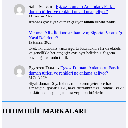
Salih Sencan
-
Egzoz Dumanı Anlamları: Farklı
duman türleri ve renkleri ne anlama geliyor?
13 Temmuz 2025
Arabada çok siyah duman çıkıyor bunun sebebi nedir?
Mehmet Ali
-
İki tane arabam var, Sigorta Basamağı
Nasıl Belirlenir?
15 Haziran 2025
Evet, iki arabanız varsa sigorta basamakları farklı olabilir
ve genellikle her araç için ayrı ayrı belirlenir. Sigorta
basamağı, zorunlu trafik…
Egzozcu Davut
-
Egzoz Dumanı Anlamları: Farklı
duman türleri ve renkleri ne anlama geliyor?
25 Ocak 2024
Siyah duman: Siyah duman, motorun yeterince hava
almadığını gösterir. Bu, hava filtresinin tıkalı olması, yakıt
püskürtmenin yanlış olması veya enjektörlerin…
OTOMOBİL MARKALARI