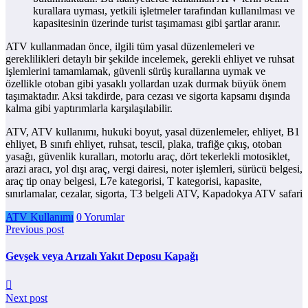
kurallara uyması, yetkili işletmeler tarafından kullanılması ve
kapasitesinin üzerinde turist taşımaması gibi şartlar aranır.
ATV kullanmadan önce, ilgili tüm yasal düzenlemeleri ve
gereklilikleri detaylı bir şekilde incelemek, gerekli ehliyet ve ruhsat
işlemlerini tamamlamak, güvenli sürüş kurallarına uymak ve
özellikle otoban gibi yasaklı yollardan uzak durmak büyük önem
taşımaktadır. Aksi takdirde, para cezası ve sigorta kapsamı dışında
kalma gibi yaptırımlarla karşılaşılabilir.
ATV, ATV kullanımı, hukuki boyut, yasal düzenlemeler, ehliyet, B1
ehliyet, B sınıfı ehliyet, ruhsat, tescil, plaka, trafiğe çıkış, otoban
yasağı, güvenlik kuralları, motorlu araç, dört tekerlekli motosiklet,
arazi aracı, yol dışı araç, vergi dairesi, noter işlemleri, sürücü belgesi,
araç tip onay belgesi, L7e kategorisi, T kategorisi, kapasite,
sınırlamalar, cezalar, sigorta, T3 belgeli ATV, Kapadokya ATV safari
ATV Kullanımı
0 Yorumlar
Previous post
Gevşek veya Arızalı Yakıt Deposu Kapağı
Next post