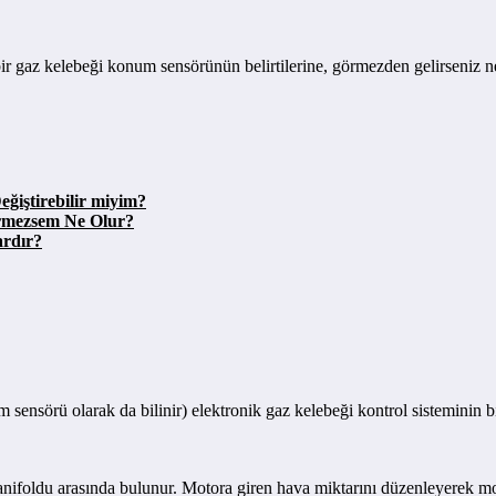
r gaz kelebeği konum sensörünün belirtilerine, görmezden gelirseniz ne ol
iştirebilir miyim?
irmezsem Ne Olur?
ardır?
örü olarak da bilinir) elektronik gaz kelebeği kontrol sisteminin bir 
anifoldu arasında bulunur. Motora giren hava miktarını düzenleyerek m