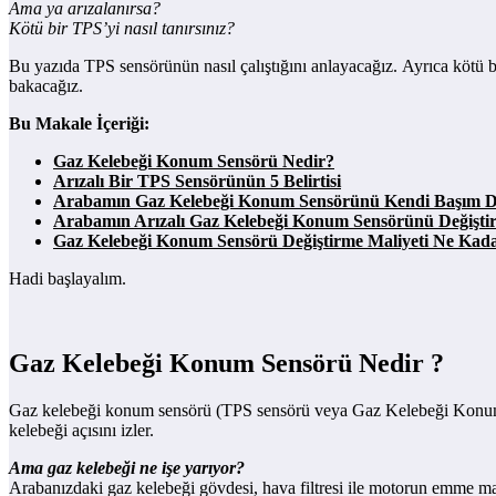
Ama ya arızalanırsa?
Kötü bir TPS’yi nasıl tanırsınız?
Bu yazıda TPS sensörünün nasıl çalıştığını anlayacağız. Ayrıca kötü bi
bakacağız.
Bu Makale İçeriği:
Gaz Kelebeği Konum Sensörü Nedir?
Arızalı Bir TPS Sensörünün 5 Belirtisi
Arabamın Gaz Kelebeği Konum Sensörünü Kendi Başım Değ
Arabamın Arızalı Gaz Kelebeği Konum Sensörünü Değişt
Gaz Kelebeği Konum Sensörü Değiştirme Maliyeti Ne Kad
Hadi başlayalım.
Gaz Kelebeği Konum Sensörü Nedir ?
Gaz kelebeği konum sensörü (TPS sensörü veya Gaz Kelebeği Konum sens
kelebeği açısını izler.
Ama gaz kelebeği ne işe yarıyor?
Arabanızdaki gaz kelebeği gövdesi, hava filtresi ile motorun emme m