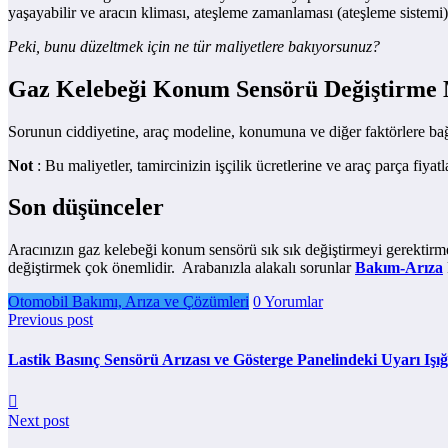
yaşayabilir ve aracın kliması, ateşleme zamanlaması (ateşleme sistemi) v
Peki, bunu düzeltmek için ne tür maliyetlere bakıyorsunuz?
Gaz Kelebeği Konum Sensörü Değiştirme 
Sorunun ciddiyetine, araç modeline, konumuna ve diğer faktörlere bağ
Not
: Bu maliyetler, tamircinizin işçilik ücretlerine ve araç parça fiyatl
Son düşünceler
Aracınızın gaz kelebeği konum sensörü sık sık değiştirmeyi gerektir
değiştirmek çok önemlidir. Arabanızla alakalı sorunlar
Bakım-Arıza
Otomobil Bakımı, Arıza ve Çözümleri
0 Yorumlar
Previous post
Lastik Basınç Sensörü Arızası ve Gösterge Panelindeki Uyarı Işığ
Next post