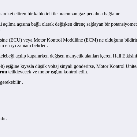
areket ettiren bir kablo teli ile aracınızın gaz pedalına bağlanır.
i açılma açısına bağlı olarak değişken direnç sağlayan bir potansiyometr
ir.
tesine (ECU) veya Motor Kontrol Modülüne (ECM) ne olduğunu bildirir
in en iyi zamanı belirler .
lebeği açılıp kapanırken değişen manyetik alanları içeren Hall Etkisini
lt) eşiğine kıyasla düşük voltaj sinyali gönderirse, Motor Kontrol Üni
rını
tetikleyecek ve motor ışığını kontrol edin.
erekebilir .
dır: