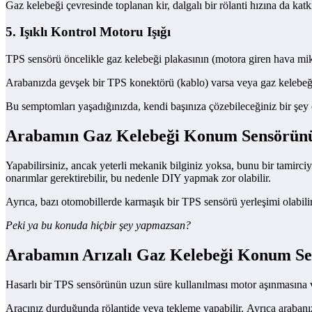
Gaz kelebeği çevresinde toplanan kir, dalgalı bir rölanti hızına da katk
5. Işıklı Kontrol Motoru Işığı
TPS sensörü öncelikle gaz kelebeği plakasının (motora giren hava mi
Arabanızda gevşek bir TPS konektörü (kablo) varsa veya gaz kelebeği
Bu semptomları yaşadığınızda, kendi başınıza çözebileceğiniz bir şey o
Arabamın Gaz Kelebeği Konum Sensörünü 
Yapabilirsiniz, ancak yeterli mekanik bilginiz yoksa, bunu bir tamirc
onarımlar gerektirebilir, bu nedenle DIY yapmak zor olabilir.
Ayrıca, bazı otomobillerde karmaşık bir TPS sensörü yerleşimi olabilir
Peki ya bu konuda hiçbir şey yapmazsan?
Arabamın Arızalı Gaz Kelebeği Konum Se
Hasarlı bir TPS sensörünün uzun süre kullanılması motor aşınmasına v
Aracınız durduğunda rölantide veya tekleme yapabilir. Ayrıca arabanız