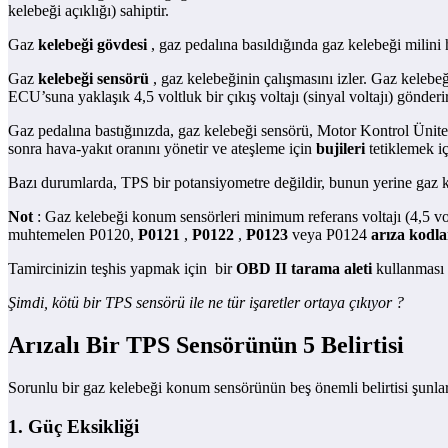
kelebeği açıklığı) sahiptir.
Gaz
kelebeği gövdesi
, gaz pedalına basıldığında gaz kelebeği milini h
Gaz
kelebeği sensörü
, gaz kelebeğinin çalışmasını izler. Gaz kelebeğ
ECU’suna yaklaşık 4,5 voltluk bir çıkış voltajı (sinyal voltajı) gönder
Gaz pedalına bastığınızda, gaz kelebeği sensörü, Motor Kontrol Üni
sonra hava-yakıt oranını yönetir ve ateşleme için
bujileri
tetiklemek iç
Bazı durumlarda, TPS bir potansiyometre değildir, bunun yerine gaz ke
Not
: Gaz kelebeği konum sensörleri minimum referans voltajı (4,5 vo
muhtemelen P0120,
P0121
,
P0122
,
P0123
veya P0124
arıza kodla
Tamircinizin teşhis yapmak için bir
OBD II tarama aleti
kullanması g
Şimdi, kötü bir TPS sensörü ile ne tür işaretler ortaya çıkıyor ?
Arızalı Bir TPS Sensörünün 5 Belirtisi
Sorunlu bir gaz kelebeği konum sensörünün beş önemli belirtisi şunlar
1. Güç Eksikliği