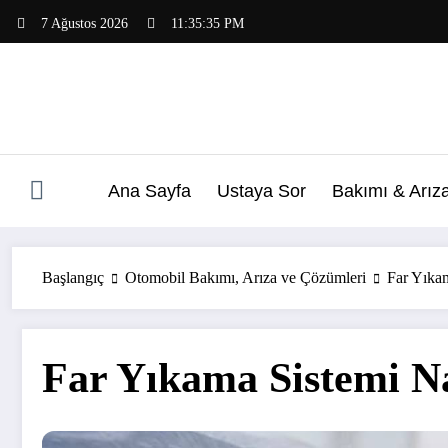
İçeriğe
7 Ağustos 2026
11:35:36 PM
atla
Ana Sayfa
Ustaya Sor
Bakımı & Arız
Başlangıç
Otomobil Bakımı, Arıza ve Çözümleri
Far Yıkam
Far Yıkama Sistemi Na