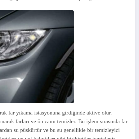
rak far yıkama istasyonuna girdiğinde aktive olur.
lanarak farları ve ön camı temizler. Bu işlem sırasında far
ardan su püskürtür ve bu su genellikle bir temizleyici
tıları ve yol kalıntıları gibi birikintiler temizlenir.