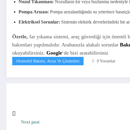
Nozul Tıkanması:
Nozulların kir veya buzlanma nedeniyle t
Pompa Arızası:
Pompa arızalandığında su yeterince basınçl
Elektriksel Sorunlar:
Sistemin elektrik devrelerindeki bir ar
Özetle,
far yıkama sistemi, araç güvenliği için önemli bi
bakımları yapılmalıdır. Arabanızla alakalı sorunlar
Bak
okuyabilirsiniz.
Google
‘de bizi aratabilirsiniz
Otomobil Bakımı, Arıza Ve Çözümleri
0 Yorumlar
Next post