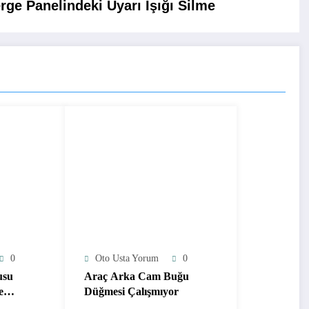
rge Panelindeki Uyarı Işığı Silme
0
Oto Usta Yorum
0
usu
Araç Arka Cam Buğu
e
Düğmesi Çalışmıyor