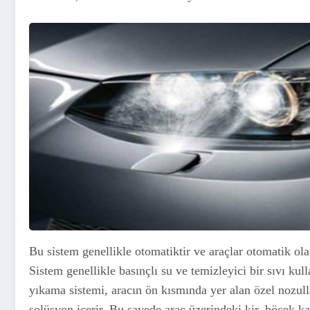
Bu sistem genellikle otomatiktir ve araçlar otomatik ola
Sistem genellikle basınçlı su ve temizleyici bir sıvı kul
yıkama sistemi, aracın ön kısmında yer alan özel nozull
solüsyon içerir. Bu sayede araç üzerindeki kir, böcek kalın