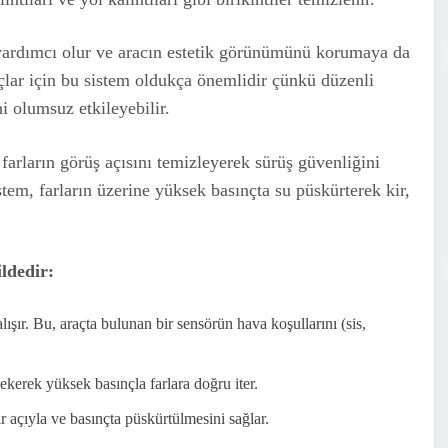
ILE
yardımcı olur ve aracın estetik görünümünü korumaya da
açlar için bu sistem oldukça önemlidir çünkü düzenli
i olumsuz etkileyebilir.
a farların görüş açısını temizleyerek sürüş güvenliğini
stem, farların üzerine yüksek basınçta su püskürterek kir,
ldedir:
ışır. Bu, araçta bulunan bir sensörün hava koşullarını (sis,
erek yüksek basınçla farlara doğru iter.
ir açıyla ve basınçta püskürtülmesini sağlar.