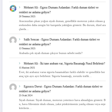
Mehmet Ali
-
Egzoz Dumanı Anlamları: Farklı duman türleri ve
renkleri ne anlama geliyor?
20 Temmuz 2025
Aracınızdan çıkan yoğun siyah duman, genellikle motorun yakıtı olması g
erekenden daha zengin bir karışımla yaktığını gösterir. Bu durum, dizel ara
çlarda…
Salih Sencan
-
Egzoz Dumanı Anlamları: Farklı duman türleri ve
renkleri ne anlama geliyor?
13 Temmuz 2025
Arabada çok siyah duman çıkıyor bunun sebebi nedir?
Mehmet Ali
-
İki tane arabam var, Sigorta Basamağı Nasıl Belirlenir?
15 Haziran 2025
Evet, iki arabanız varsa sigorta basamakları farklı olabilir ve genellikle her
araç için ayrı ayrı belirlenir. Sigorta basamağı, zorunlu trafik…
Egzozcu Davut
-
Egzoz Dumanı Anlamları: Farklı duman türleri ve
renkleri ne anlama geliyor?
25 Ocak 2024
Siyah duman: Siyah duman, motorun yeterince hava almadığını gösterir. B
u, hava filtresinin tıkalı olması, yakıt püskürtmenin yanlış olması veya enje
ktörlerin…