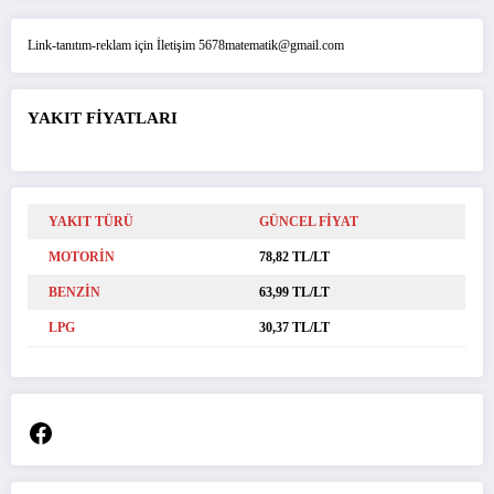
Link-tanıtım-reklam için İletişim 5678matematik@gmail.com
YAKIT FİYATLARI
YAKIT TÜRÜ
GÜNCEL FİYAT
MOTORİN
78,82 TL/LT
BENZİN
63,99 TL/LT
LPG
30,37 TL/LT
Facebook