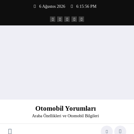
İçeriğe
6 Ağustos 2026
6:15:57 PM
atla
Otomobil Yorumları
Araba Özellikleri ve Otomobil Bilgileri