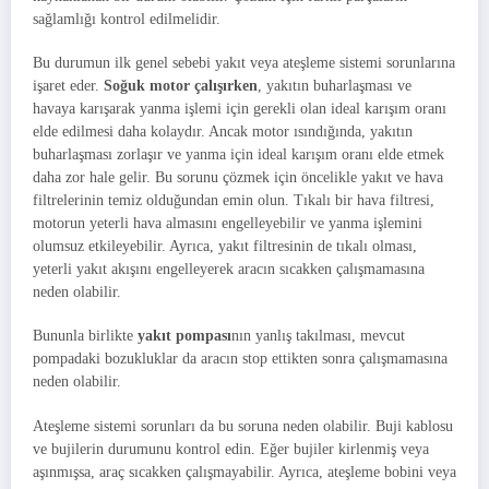
sağlamlığı kontrol edilmelidir.
Bu durumun ilk genel sebebi yakıt veya ateşleme sistemi sorunlarına
işaret eder.
Soğuk motor çalışırken
, yakıtın buharlaşması ve
havaya karışarak yanma işlemi için gerekli olan ideal karışım oranı
elde edilmesi daha kolaydır. Ancak motor ısındığında, yakıtın
buharlaşması zorlaşır ve yanma için ideal karışım oranı elde etmek
daha zor hale gelir. Bu sorunu çözmek için öncelikle yakıt ve hava
filtrelerinin temiz olduğundan emin olun. Tıkalı bir hava filtresi,
motorun yeterli hava almasını engelleyebilir ve yanma işlemini
olumsuz etkileyebilir. Ayrıca, yakıt filtresinin de tıkalı olması,
yeterli yakıt akışını engelleyerek aracın sıcakken çalışmamasına
neden olabilir.
Bununla birlikte
yakıt pompası
nın yanlış takılması, mevcut
pompadaki bozukluklar da aracın stop ettikten sonra çalışmamasına
neden olabilir.
Ateşleme sistemi sorunları da bu soruna neden olabilir. Buji kablosu
ve bujilerin durumunu kontrol edin. Eğer bujiler kirlenmiş veya
aşınmışsa, araç sıcakken çalışmayabilir. Ayrıca, ateşleme bobini veya