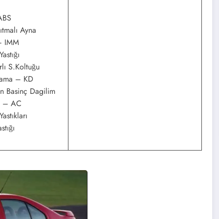
ABS
ıtmalı Ayna
– IMM
astığı
lı S.Koltuğu
ama – KD
n Basinç Dagilim
 – AC
stıkları
tığı