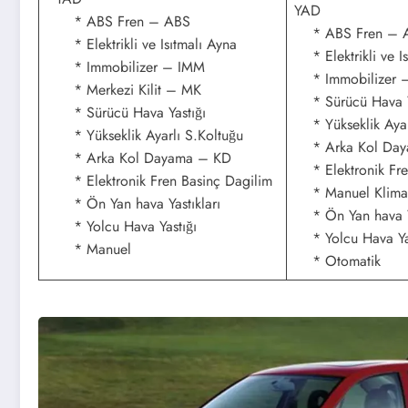
YAD
* ABS Fren – ABS
* ABS Fren – 
* Elektrikli ve Isıtmalı Ayna
* Elektrikli ve Is
* Immobilizer – IMM
* Immobilizer 
* Merkezi Kilit – MK
* Sürücü Hava Y
* Sürücü Hava Yastığı
* Yükseklik Ayar
* Yükseklik Ayarlı S.Koltuğu
* Arka Kol Day
* Arka Kol Dayama – KD
* Elektronik Fre
* Elektronik Fren Basinç Dagilim
* Manuel Klima
* Ön Yan hava Yastıkları
* Ön Yan hava Ya
* Yolcu Hava Yastığı
* Yolcu Hava Yas
* Manuel
* Otomatik