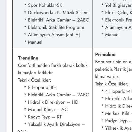
* Spor Koltuklar-SK
* Yol Bilgisayar
* Direksiyondan K. Müzik Sistemi
* Elekt. Çekiş Ko
* Elektrikli Arka Camlar – 2AEC
* Elektronik Fre
* Elektronik Stabilite Programı
* Alüminyum Alaş
* Alüminyum Alaşım Jant -AJ
* Manuel
* Manuel
Primeline
Trendline
Bora serisinin en 
Comfortline’den farklı olarak koltuk
paketidir.Plastik j
kumaşları farklıdır.
klima vardır.
Teknik Özellikler;
Teknik Özellikler;
* 8 Hoparlör-8H
* 4 Hoparlör-4
* Elektrikli Arka Camlar – 2AEC
* Elektrikli Ark
* Hidrolik Direksiyon – HD
* Hidrolik Dire
* Manuel Klima – AC
* Merkezi Kilit
* Radyo Teyp – RT
* Radyo Teyp –
* Yükseklik Ayarlı Direksiyon –
* Yükseklik Ayar
YAD