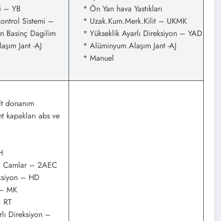
i – YB
* Ön Yan hava Yastıkları
ntrol Sistemi –
* Uzak.Kum.Merk.Kilit – UKMK
n Basinç Dagilim
* Yükseklik Ayarlı Direksiyon – YAD
ım Jant -AJ
* Alüminyum Alaşım Jant -AJ
* Manuel
alt donanım
ant kapakları abs ve
H
a Camlar – 2AEC
ksiyon – HD
 – MK
 RT
lı Direksiyon –