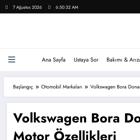
İçeriğe
7 Ağustos 2026
6:50:33 AM
atla
Ana Sayfa
Ustaya Sor
Bakımı & Arız
Başlangıç
Otomobil Markaları
Volkswagen Bora Donanı
Volkswagen Bora Do
Motor Özellikleri