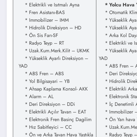
* Elektrikli ve Isıtmalı Ayna
* Yolcu Hava Y
* Fren Asistanı-BAS
* Otomatik Kli
* Immobilizer – IMM
* Yükseklik Ayarl
* Hidrolik Direksiyon – HD
* Yükseklik Ayar
* Ön Sis Farı-SF
* Arka Kol Day
* Radyo Teyp – RT
* Elektrikli ve Is
* Uzak.Kum.Merk.Kilit – UKMK
* Yükseklik Ayar
* Yükseklik Ayarlı Direksiyon –
YAD
YAD
* ABS Fren – 
* ABS Fren – ABS
* Deri Direksiy
* Yol Bilgisayari – YB
* Hidrolik Dire
* Ahsap Kaplama Konsol- AKK
* Elektrikli Ark
* Alarm – AL
* Elektronik Stab
* Deri Direksiyon – DDi
* İç Denetimli 
* Elektrikli Açılır Tavan – EAT
* Immobilizer 
* Elektronik Fren Basinç Dagilim
* Ön Yan hava Ya
* Hız Sabitleyici – CC
* Uzak.Kum.Merk
* Ön ve Arka Tavan Hava Yastıkla
* Radyo Teyp –