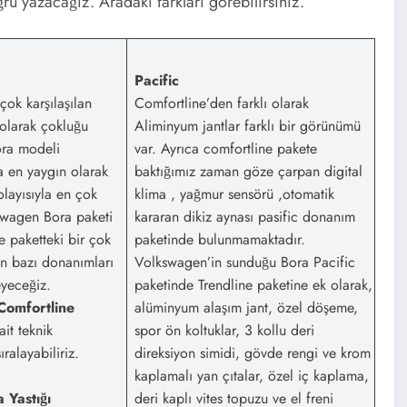
u yazacağız. Aradaki farkları görebilirsiniz.
Pacific
çok karşılaşılan
Comfortline’den farklı olarak
 olarak çokluğu
Aliminyum jantlar farklı bir görünümü
ora modeli
var. Ayrıca comfortline pakete
da en yaygın olarak
baktığımız zaman göze çarpan digital
olayısıyla en çok
klima , yağmur sensörü ,otomatik
swagen Bora paketi
kararan dikiz aynası pasific donanım
ne paketteki bir çok
paketinde bulunmamaktadır.
 bazı donanımları
Volkswagen’in sunduğu Bora Pacific
yeceğiz.
paketinde Trendline paketine ek olarak,
Comfortline
alüminyum alaşım jant, özel döşeme,
it teknik
spor ön koltuklar, 3 kollu deri
ıralayabiliriz.
direksiyon simidi, gövde rengi ve krom
kaplamalı yan çıtalar, özel iç kaplama,
Yastığı
deri kaplı vites topuzu ve el freni