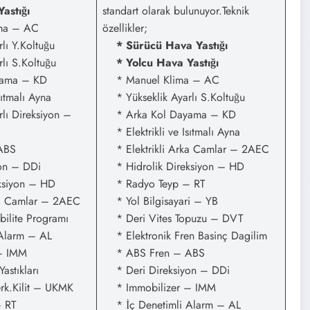
ILET
astığı
standart olarak bulunuyor.Teknik
ma – AC
özellikler;
ı Y.Koltuğu
* Sürücü Hava Yastığı
lı S.Koltuğu
* Yolcu Hava Yastığı
ama – KD
* Manuel Klima – AC
ıtmalı Ayna
* Yükseklik Ayarlı S.Koltuğu
lı Direksiyon –
* Arka Kol Dayama – KD
* Elektrikli ve Isıtmalı Ayna
ABS
* Elektrikli Arka Camlar – 2AEC
on – DDi
* Hidrolik Direksiyon – HD
ksiyon – HD
* Radyo Teyp – RT
a Camlar – 2AEC
* Yol Bilgisayari – YB
ilite Programı
* Deri Vites Topuzu – DVT
Alarm – AL
* Elektronik Fren Basinç Dagilim
– IMM
* ABS Fren – ABS
stıkları
* Deri Direksiyon – DDi
.Kilit – UKMK
* Immobilizer – IMM
 RT
* İç Denetimli Alarm – AL