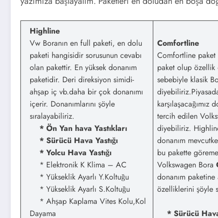
yazımıza başlayalım. Paketleri en doludan en boşa doğr
Highline
Vw Boranın en full paketi, en dolu
Comfortline
paketi hangisidir sorusunun cevabı
Comfortline paket 
olan pakettir. En yüksek donanım
paket olup özellik
paketidir. Deri direksiyon simidi-
sebebiyle klasik B
ahşap iç vb.daha bir çok donanımı
diyebiliriz.Piyasa
içerir. Donanımlarını şöyle
karşılaşacağımız d
sıralayabiliriz.
tercih edilen Volk
* Ön Yan hava Yastıkları
diyebiliriz. Highli
* Sürücü Hava Yastığı
donanım mevcutken
* Yolcu Hava Yastığı
bu pakette göreme
* Elektronik K Klima – AC
Volkswagen Bora
* Yükseklik Ayarlı Y.Koltuğu
donanım paketine a
* Yükseklik Ayarlı S.Koltuğu
özelliklerini şöyle s
* Ahşap Kaplama Vites Kolu,Kol
Dayama
* Sürücü Hava 