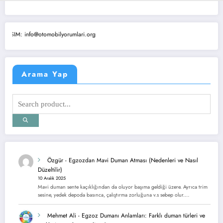
info@otomobilyorumlari.org
Arama Yap
Özgür
-
Egzozdan Mavi Duman Atması (Nedenleri ve Nasıl
Düzeltilir)
10 Aralık 2025
Mavi duman sente kaçıklığından da oluyor başıma geldiği üzere. Ayrıca trim
sesine, yedek depoda basınca, çalıştırma zorluğuna v.s sebep olur.…
Mehmet Ali
-
Egzoz Dumanı Anlamları: Farklı duman türleri ve