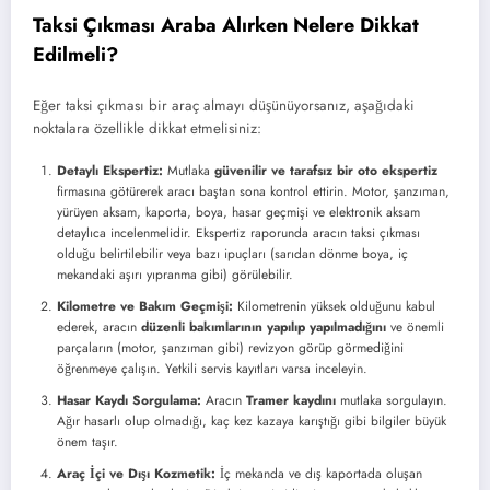
Taksi Çıkması Araba Alırken Nelere Dikkat
Edilmeli?
Eğer taksi çıkması bir araç almayı düşünüyorsanız, aşağıdaki
noktalara özellikle dikkat etmelisiniz:
Detaylı Ekspertiz:
Mutlaka
güvenilir ve tarafsız bir oto ekspertiz
firmasına götürerek aracı baştan sona kontrol ettirin. Motor, şanzıman,
yürüyen aksam, kaporta, boya, hasar geçmişi ve elektronik aksam
detaylıca incelenmelidir. Ekspertiz raporunda aracın taksi çıkması
olduğu belirtilebilir veya bazı ipuçları (sarıdan dönme boya, iç
mekandaki aşırı yıpranma gibi) görülebilir.
Kilometre ve Bakım Geçmişi:
Kilometrenin yüksek olduğunu kabul
ederek, aracın
düzenli bakımlarının yapılıp yapılmadığını
ve önemli
parçaların (motor, şanzıman gibi) revizyon görüp görmediğini
öğrenmeye çalışın. Yetkili servis kayıtları varsa inceleyin.
Hasar Kaydı Sorgulama:
Aracın
Tramer kaydını
mutlaka sorgulayın.
Ağır hasarlı olup olmadığı, kaç kez kazaya karıştığı gibi bilgiler büyük
önem taşır.
Araç İçi ve Dışı Kozmetik:
İç mekanda ve dış kaportada oluşan