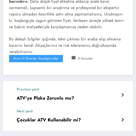
barındırır.
Daha düşük fiyat etiketine aldanıp acele karar
vermemeli, kapsamlı bir araştırma ve profesyonel bir ekspertiz
raporu olmadan kesinlikle satın alma yapmamalısınız. Unutmayın
ki, başlangıçta uygun görünen fiyat, ilerleyen süreçte yüksek tamir
ve bakım maliyetleriyle karşılaşmanıza neden olabilir.
Bu detaylı bilgiler ışığında, taksi çıkması bir araba alıp almama
kararını kendi ihtiyaçlarınız ve risk toleransınız doğrultusunda
verebilirsiniz.
İkinci El Öneriler, Karşılaştırmalar
0 Yorumlar
Previous post
ATV’ye Plaka Zorunlu mu?
Next post
Çocuklar ATV Kullanabilir mi?