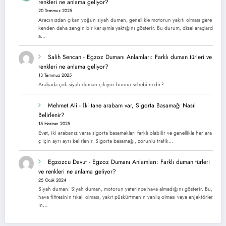
renkleri ne anlama geliyor?
20 Temmuz 2025
Aracınızdan çıkan yoğun siyah duman, genellikle motorun yakıtı olması gere
kenden daha zengin bir karışımla yaktığını gösterir. Bu durum, dizel araçlard
a…
Salih Sencan
-
Egzoz Dumanı Anlamları: Farklı duman türleri ve
renkleri ne anlama geliyor?
13 Temmuz 2025
Arabada çok siyah duman çıkıyor bunun sebebi nedir?
Mehmet Ali
-
İki tane arabam var, Sigorta Basamağı Nasıl
Belirlenir?
15 Haziran 2025
Evet, iki arabanız varsa sigorta basamakları farklı olabilir ve genellikle her ara
ç için ayrı ayrı belirlenir. Sigorta basamağı, zorunlu trafik…
Egzozcu Davut
-
Egzoz Dumanı Anlamları: Farklı duman türleri
ve renkleri ne anlama geliyor?
25 Ocak 2024
Siyah duman: Siyah duman, motorun yeterince hava almadığını gösterir. Bu,
hava filtresinin tıkalı olması, yakıt püskürtmenin yanlış olması veya enjektörler
in…