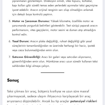
yıpranmaları gözlemleyin. Direksiyon simidi, vites topuzu, koltuklar,
kapı kolları gibi sürekli temas eden yerlerdeki aşınmalar taksi geçmişine
işaret edebilir. Aracın orijinal renginin sarı olup olmadığını anlamak
için detaylı boya kontrolü yaptırın.
Motor ve Şanzıman Durumu:
Yüksek kilometre, özellikle motor ve
şanzımanda yorgunluk belirtileri gösterebilir. Test sürüşü yaparak aracın
performansını, vites geçişlerini, motor sesini ve duman atıp atmadığını
kontrol edin.
Yasal Durum:
Aracın plaka değişikliği, ruhsat değişikliği gibi yasal
süreçlerinin tamamlandığından ve üzerinde herhangi bir haciz, ipotek
veya ceza bulunmadığından emin olun.
Satıcının Güvenilirliği:
Aracı bir galeri veya satıcıdan alıyorsanız,
güvenilirliğinden emin olun. Mümkünse aracı uzun süredir kullanan taksi
sahibinden bilgi almaya çalışın.
Sonuç
Taksi çıkması bir araç, bütçeniz kısıtlıysa ve uzun süre masraf
çıkarmayacak, sadece ulaşım ihtiyacınızı karşılayacak bir araç
arıyorsanız düşünülebilir. Ancak bu tip araçlar
potansiyel riskleri