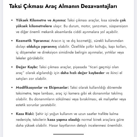
Taksi Çıkması Araç Almanın Dezavantajları
Yüksek Kilometre ve Aşınma:
Taksi çıkması araçlar, kısa sürede
çok
yüksek kilometrelere
ulaşır. Bu durum, motor, şanzıman, süspansiyon
ve diğer önemli mekanik aksamlarda ciddi aşınmalara yol açabilir.
Kozmetik Yıpranma:
Aracın iç ve dış kozmetiği, sürekli kullanımdan
dolayı
oldukça yıpranmış
olabilir. Özellikle şoför koltuğu, kapı kolları,
iç döşemeler ve direksiyon simidinde belirgin aşınmalar, yırtıklar veya
lekeler görülebilir.
Değer Kaybı:
Taksi çıkması araçlar, piyasada “ticari geçmişi olan
araç” olarak algılandığı için
daha hızlı değer kaybeder
ve ikinci el
satışları zor olabilir.
Modifikasyonlar ve Ekipmanlar:
Taksi olarak kullanıldığı dönemde
taksimetre, tepe lambası, araç içi kamera gibi ek donanımlar takılmış
olabilir. Bu donanımların sökülmesi veya bırakılması, ek maliyetler veya
estetik sorunlar yaratabilir.
Kaza Riski:
Şehir içi yoğun kullanım ve uzun saatler trafikte kalma
nedeniyle, taksilerin
kaza yapma olasılığı
normal binek araçlara göre
daha yüksek olabilir. Hasar kayıtlarının detaylı incelenmesi önemlidir.