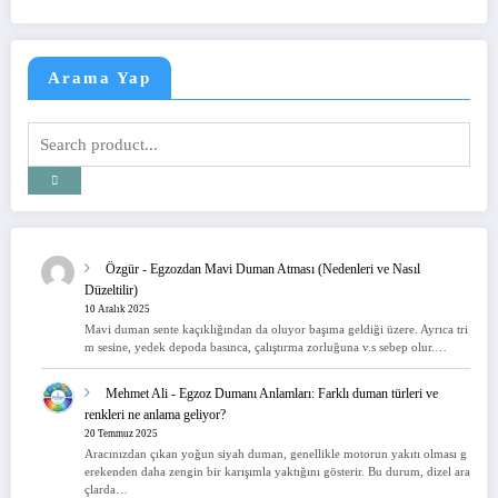
Arama Yap
Özgür
-
Egzozdan Mavi Duman Atması (Nedenleri ve Nasıl
Düzeltilir)
10 Aralık 2025
Mavi duman sente kaçıklığından da oluyor başıma geldiği üzere. Ayrıca tri
m sesine, yedek depoda basınca, çalıştırma zorluğuna v.s sebep olur.…
Mehmet Ali
-
Egzoz Dumanı Anlamları: Farklı duman türleri ve
renkleri ne anlama geliyor?
20 Temmuz 2025
Aracınızdan çıkan yoğun siyah duman, genellikle motorun yakıtı olması g
erekenden daha zengin bir karışımla yaktığını gösterir. Bu durum, dizel ara
çlarda…