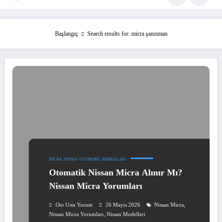
Başlangıç
Search results for: micra şanzıman
MICRA
NISSAN
OTOMOBIL MARKALARI
Otomatik Nissan Micra Alınır Mı?
Nissan Micra Yorumları
,
Oto Usta Yorum
26 Mayıs 2026
Nissan Micra
,
Nissan Micra Yorumları
Nissan Modelleri