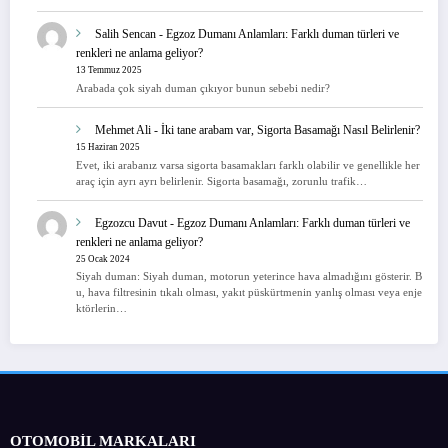
Salih Sencan
-
Egzoz Dumanı Anlamları: Farklı duman türleri ve
renkleri ne anlama geliyor?
13 Temmuz 2025
Arabada çok siyah duman çıkıyor bunun sebebi nedir?
Mehmet Ali
-
İki tane arabam var, Sigorta Basamağı Nasıl Belirlenir?
15 Haziran 2025
Evet, iki arabanız varsa sigorta basamakları farklı olabilir ve genellikle her
araç için ayrı ayrı belirlenir. Sigorta basamağı, zorunlu trafik…
Egzozcu Davut
-
Egzoz Dumanı Anlamları: Farklı duman türleri ve
renkleri ne anlama geliyor?
25 Ocak 2024
Siyah duman: Siyah duman, motorun yeterince hava almadığını gösterir. B
u, hava filtresinin tıkalı olması, yakıt püskürtmenin yanlış olması veya enje
ktörlerin…
OTOMOBİL MARKALARI