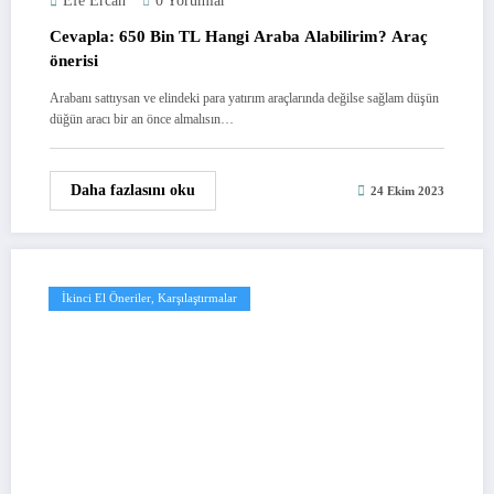
Efe Ercan
0 Yorumlar
Cevapla: 650 Bin TL Hangi Araba Alabilirim? Araç
önerisi
Arabanı sattıysan ve elindeki para yatırım araçlarında değilse sağlam düşün
düğün aracı bir an önce almalısın…
Daha fazlasını oku
24 Ekim 2023
İkinci El Öneriler, Karşılaştırmalar