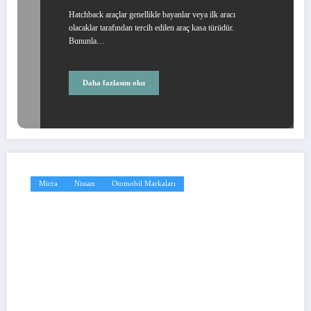
Hatchback araçlar genellikle bayanlar veya ilk aracı
olacaklar tarafından tercih edilen araç kasa türüdür.
Bununla…
Daha fazlasını oku
Micra
Nissan
Otomobil Markaları