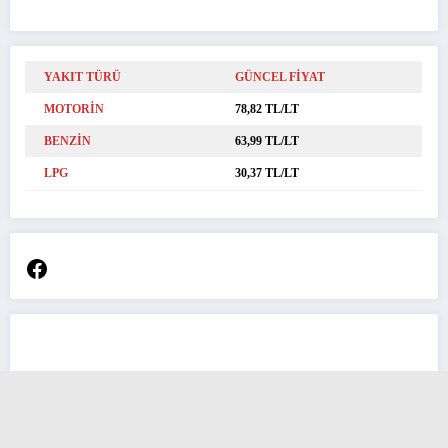
YAKIT TÜRÜ
GÜNCEL FİYAT
MOTORİN
78,82 TL/LT
BENZİN
63,99 TL/LT
LPG
30,37 TL/LT
Facebook