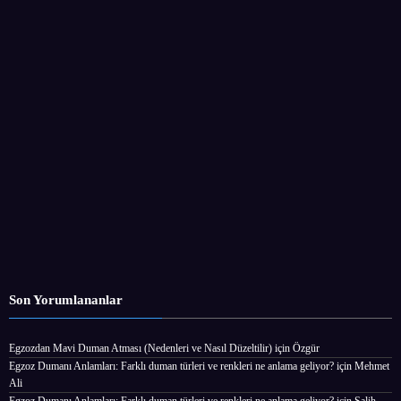
Son Yorumlananlar
Egzozdan Mavi Duman Atması (Nedenleri ve Nasıl Düzeltilir)
için
Özgür
Egzoz Dumanı Anlamları: Farklı duman türleri ve renkleri ne anlama geliyor?
için
Mehmet
Ali
Egzoz Dumanı Anlamları: Farklı duman türleri ve renkleri ne anlama geliyor?
için
Salih