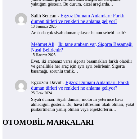
yaktığını gösterir. Bu durum, dizel araçlarda…
Salih Sencan
-
Egzoz Dumanı Anlamları: Farklı
duman türleri ve renkleri ne anlama geliyor?
13 Temmuz 2025
Arabada çok siyah duman çıkıyor bunun sebebi nedir?
Mehmet Ali
-
İki tane arabam var, Sigorta Basamağı
Nasıl Belirlenir?
15 Haziran 2025
Evet, iki arabanız varsa sigorta basamakları farklı olabilir
ve genellikle her araç için ayrı ayrı belirlenir. Sigorta
basamağı, zorunlu trafik…
Egzozcu Davut
-
Egzoz Dumanı Anlamları: Farklı
duman türleri ve renkleri ne anlama geliyor?
25 Ocak 2024
Siyah duman: Siyah duman, motorun yeterince hava
almadığını gösterir. Bu, hava filtresinin tıkalı olması, yakıt
püskürtmenin yanlış olması veya enjektörlerin…
OTOMOBİL MARKALARI