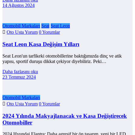
14 Ağustos 2024
Otomobil Markaları
Seat
Seat Leon
Oto Usta Yorum
0 Yorumlar
Seat Leon Kasa Değişim Yılları
Seat Leon'un tarfikeki otomobillerine baktığımızda dinç ve atik
yapısı, sportif duruşu dikkat çekiyor diyebiliriz. Peki…
Daha fazlasını oku
23 Temmuz 2024
Otomobil Markaları
Oto Usta Yorum
0 Yorumlar
2024 Yılında Makyajlanacak ve Kasa Değiştirecek
Otomobiller
2024 Hyundai Elantra: Daha agresif bir ön tasarım, yeni bir LED