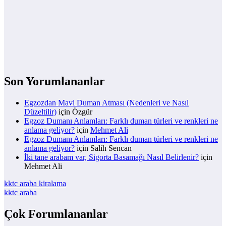
Son Yorumlananlar
Egzozdan Mavi Duman Atması (Nedenleri ve Nasıl
Düzeltilir)
için
Özgür
Egzoz Dumanı Anlamları: Farklı duman türleri ve renkleri ne
anlama geliyor?
için
Mehmet Ali
Egzoz Dumanı Anlamları: Farklı duman türleri ve renkleri ne
anlama geliyor?
için
Salih Sencan
İki tane arabam var, Sigorta Basamağı Nasıl Belirlenir?
için
Mehmet Ali
kktc araba kiralama
kktc araba
Çok Forumlananlar