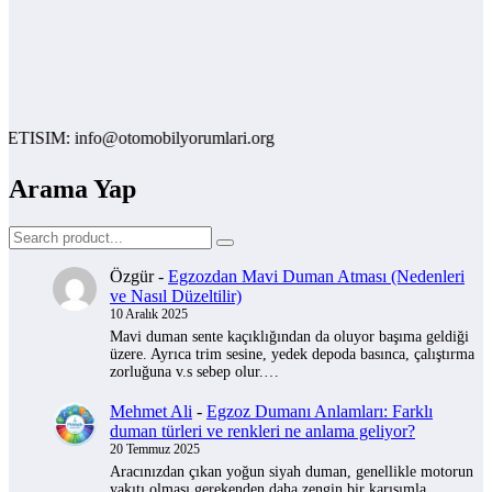
SIM: info@otomobilyorumlari.org
Arama Yap
Özgür
-
Egzozdan Mavi Duman Atması (Nedenleri
ve Nasıl Düzeltilir)
10 Aralık 2025
Mavi duman sente kaçıklığından da oluyor başıma geldiği
üzere. Ayrıca trim sesine, yedek depoda basınca, çalıştırma
zorluğuna v.s sebep olur.…
Mehmet Ali
-
Egzoz Dumanı Anlamları: Farklı
duman türleri ve renkleri ne anlama geliyor?
20 Temmuz 2025
Aracınızdan çıkan yoğun siyah duman, genellikle motorun
yakıtı olması gerekenden daha zengin bir karışımla