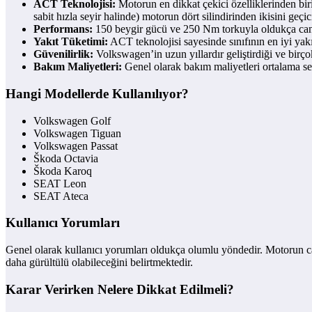
ACT Teknolojisi:
Motorun en dikkat çekici özelliklerinden biri
sabit hızla seyir halinde) motorun dört silindirinden ikisini geçi
Performans:
150 beygir gücü ve 250 Nm torkuyla oldukça canlı b
Yakıt Tüketimi:
ACT teknolojisi sayesinde sınıfının en iyi yakı
Güvenilirlik:
Volkswagen’in uzun yıllardır geliştirdiği ve birço
Bakım Maliyetleri:
Genel olarak bakım maliyetleri ortalama se
Hangi Modellerde Kullanılıyor?
Volkswagen Golf
Volkswagen Tiguan
Volkswagen Passat
Škoda Octavia
Škoda Karoq
SEAT Leon
SEAT Ateca
Kullanıcı Yorumları
Genel olarak kullanıcı yorumları oldukça olumlu yöndedir. Motorun canl
daha gürültülü olabileceğini belirtmektedir.
Karar Verirken Nelere Dikkat Edilmeli?