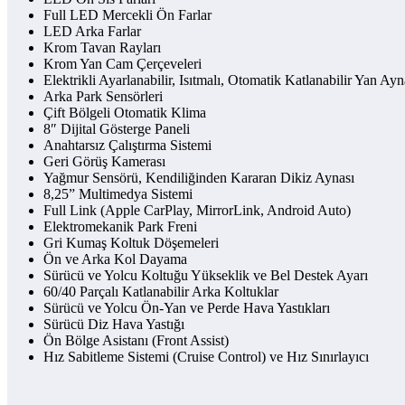
Full LED Mercekli Ön Farlar
LED Arka Farlar
Krom Tavan Rayları
Krom Yan Cam Çerçeveleri
Elektrikli Ayarlanabilir, Isıtmalı, Otomatik Katlanabilir Yan Ayn
Arka Park Sensörleri
Çift Bölgeli Otomatik Klima
8″ Dijital Gösterge Paneli
Anahtarsız Çalıştırma Sistemi
Geri Görüş Kamerası
Yağmur Sensörü, Kendiliğinden Kararan Dikiz Aynası
8,25” Multimedya Sistemi
Full Link (Apple CarPlay, MirrorLink, Android Auto)
Elektromekanik Park Freni
Gri Kumaş Koltuk Döşemeleri
Ön ve Arka Kol Dayama
Sürücü ve Yolcu Koltuğu Yükseklik ve Bel Destek Ayarı
60/40 Parçalı Katlanabilir Arka Koltuklar
Sürücü ve Yolcu Ön-Yan ve Perde Hava Yastıkları
Sürücü Diz Hava Yastığı
Ön Bölge Asistanı (Front Assist)
Hız Sabitleme Sistemi (Cruise Control) ve Hız Sınırlayıcı