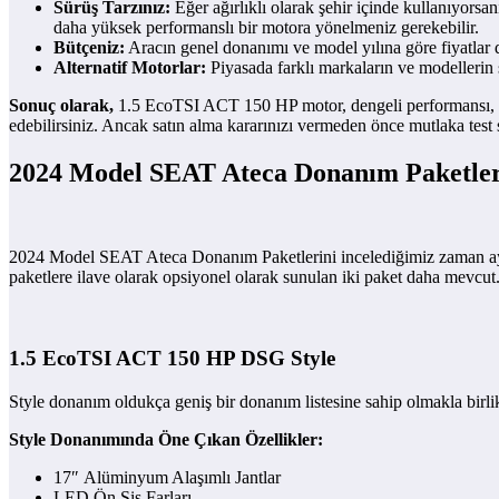
Sürüş Tarzınız:
Eğer ağırlıklı olarak şehir içinde kullanıyorsa
daha yüksek performanslı bir motora yönelmeniz gerekebilir.
Bütçeniz:
Aracın genel donanımı ve model yılına göre fiyatlar d
Alternatif Motorlar:
Piyasada farklı markaların ve modellerin 
Sonuç olarak,
1.5 EcoTSI ACT 150 HP motor, dengeli performansı, düşü
edebilirsiniz. Ancak satın alma kararınızı vermeden önce mutlaka test
2024 Model SEAT Ateca Donanım Paketler
2024 Model SEAT Ateca Donanım Paketlerini incelediğimiz zaman ayn
paketlere ilave olarak opsiyonel olarak sunulan iki paket daha mevcut
1.5 EcoTSI ACT 150 HP DSG Style
Style donanım oldukça geniş bir donanım listesine sahip olmakla birli
Style Donanımında Öne Çıkan Özellikler:
17″ Alüminyum Alaşımlı Jantlar
LED Ön Sis Farları