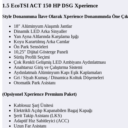
1.5 EcoTSI ACT 150 HP DSG Xperience
Style Donanımına İlave Olarak
Xperience Donanımında Öne Çıka
18″ Alüminyum Alaşımlı Jantlar
Dinamik LED Arka Sinyaller
Yan Ayna Altlarında Karşılama Işığı
Koyu Karartılmış Arka Camlar
Ön Park Sensörleri
10,25″ Dijital Gösterge Paneli
Sürüş Profili Seçimi
Çok Renkli Gelişmiş LED Ambiyans Aydınlatması
Anahtarsız Giriş ve Çalıştırma Sistemi
Aydınlatmalı Alüminyum Kapı Eşik Kaplamaları
Gri / Siyah Kumaş / Dinamica Koltuk Döşemeleri
Otomatik Park Asistanı
(
Opsiyonel Xperience Premium Paket
)
Kablosuz Şarj Ünitesi
Elektrikli Açılıp Kapanabilen Bagaj Kapağı
Şerit Takip Asistanı (LKS)
Adaptif Hız Sabitleyici (ACC)
Uzun Far Asistanı