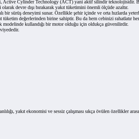
, Active Cylinder Technology (ACT) yani aktif silindir teknolojisidir. B
ci olarak devre dışı bırakarak yakıt tüketimini önemli ölçüde azaltır.
ir sürüş deneyimi sunar. Özellikle şehir içinde ve orta hızlarda yeterl
t tüketim değerlerinden birine sahiptir. Bu da hem cebinizi rahatlatır he
k modelinde kullandığı bir motor olduğu için oldukça güvenilirdir.
viyededir.
ılığı, yakıt ekonomisi ve sessiz çalışması sıkça övülen özellikler arası