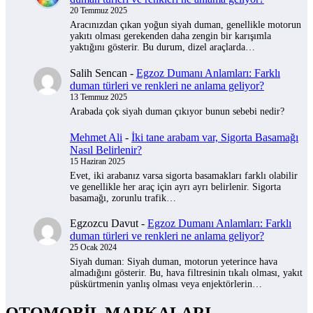
20 Temmuz 2025
Aracınızdan çıkan yoğun siyah duman, genellikle motorun
yakıtı olması gerekenden daha zengin bir karışımla
yaktığını gösterir. Bu durum, dizel araçlarda…
Salih Sencan
-
Egzoz Dumanı Anlamları: Farklı
duman türleri ve renkleri ne anlama geliyor?
13 Temmuz 2025
Arabada çok siyah duman çıkıyor bunun sebebi nedir?
Mehmet Ali
-
İki tane arabam var, Sigorta Basamağı
Nasıl Belirlenir?
15 Haziran 2025
Evet, iki arabanız varsa sigorta basamakları farklı olabilir
ve genellikle her araç için ayrı ayrı belirlenir. Sigorta
basamağı, zorunlu trafik…
Egzozcu Davut
-
Egzoz Dumanı Anlamları: Farklı
duman türleri ve renkleri ne anlama geliyor?
25 Ocak 2024
Siyah duman: Siyah duman, motorun yeterince hava
almadığını gösterir. Bu, hava filtresinin tıkalı olması, yakıt
püskürtmenin yanlış olması veya enjektörlerin…