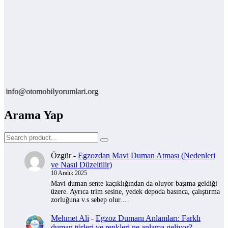
o@otomobilyorumlari.org
Arama Yap
Özgür
-
Egzozdan Mavi Duman Atması (Nedenleri
ve Nasıl Düzeltilir)
10 Aralık 2025
Mavi duman sente kaçıklığından da oluyor başıma geldiği
üzere. Ayrıca trim sesine, yedek depoda basınca, çalıştırma
zorluğuna v.s sebep olur.…
Mehmet Ali
-
Egzoz Dumanı Anlamları: Farklı
duman türleri ve renkleri ne anlama geliyor?