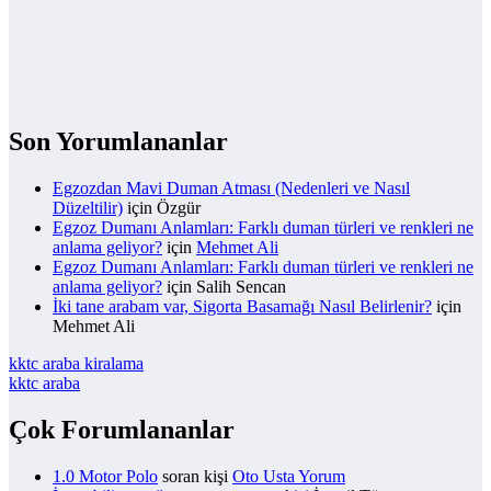
Son Yorumlananlar
Egzozdan Mavi Duman Atması (Nedenleri ve Nasıl
Düzeltilir)
için
Özgür
Egzoz Dumanı Anlamları: Farklı duman türleri ve renkleri ne
anlama geliyor?
için
Mehmet Ali
Egzoz Dumanı Anlamları: Farklı duman türleri ve renkleri ne
anlama geliyor?
için
Salih Sencan
İki tane arabam var, Sigorta Basamağı Nasıl Belirlenir?
için
Mehmet Ali
kktc araba kiralama
kktc araba
Çok Forumlananlar
1.0 Motor Polo
soran kişi
Oto Usta Yorum