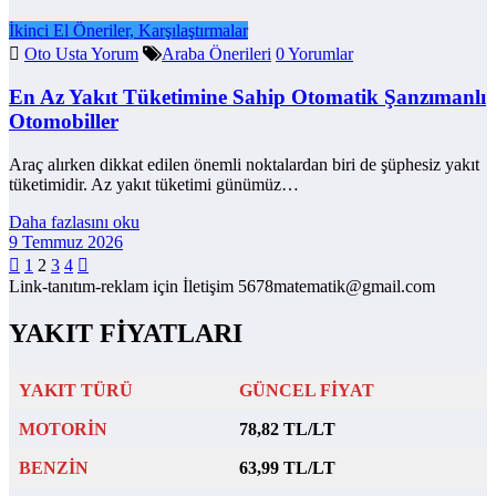
İkinci El Öneriler, Karşılaştırmalar
Oto Usta Yorum
Araba Önerileri
0 Yorumlar
En Az Yakıt Tüketimine Sahip Otomatik Şanzımanlı
Otomobiller
Araç alırken dikkat edilen önemli noktalardan biri de şüphesiz yakıt
tüketimidir. Az yakıt tüketimi günümüz…
Daha fazlasını oku
9 Temmuz 2026
Yazı
1
2
3
4
Link-tanıtım-reklam için İletişim 5678matematik@gmail.com
sayfalaması
YAKIT FİYATLARI
YAKIT TÜRÜ
GÜNCEL FİYAT
MOTORİN
78,82 TL/LT
BENZİN
63,99 TL/LT