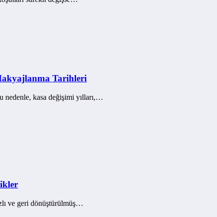
Makyajlanma Tarihleri
 Bu nedenle, kasa değişimi yılları,…
ikler
azlı ve geri dönüştürülmüş…