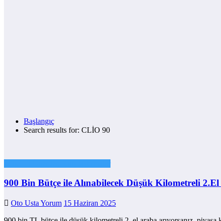
Başlangıç
Search results for: CLİO 90
İkinci El Öneriler, Karşılaştırmalar
900 Bin Bütçe ile Alınabilecek Düşük Kilometreli 2.El
Oto Usta Yorum
15 Haziran 2025
900 bin TL bütçe ile düşük kilometreli 2. el araba arıyorsanız, piyasa 