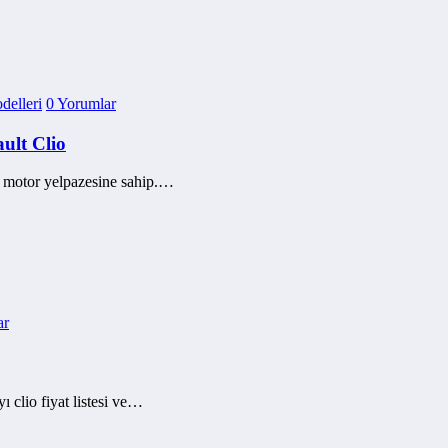
delleri
0 Yorumlar
ult Clio
ir motor yelpazesine sahip.…
ar
clio fiyat listesi ve…