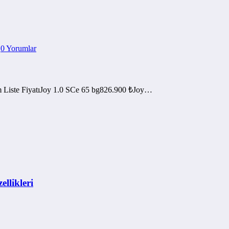
0 Yorumlar
m Liste FiyatıJoy 1.0 SCe 65 bg826.900 ₺Joy…
llikleri