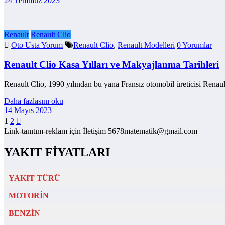
24 Temmuz 2023
Renault
Renault Clio
Oto Usta Yorum
Renault Clio
,
Renault Modelleri
0 Yorumlar
Renault Clio Kasa Yılları ve Makyajlanma Tarihleri
Renault Clio, 1990 yılından bu yana Fransız otomobil üreticisi Renaul
Daha fazlasını oku
14 Mayıs 2023
Yazı
1
2
Link-tanıtım-reklam için İletişim 5678matematik@gmail.com
sayfalaması
YAKIT FİYATLARI
YAKIT TÜRÜ
MOTORİN
BENZİN