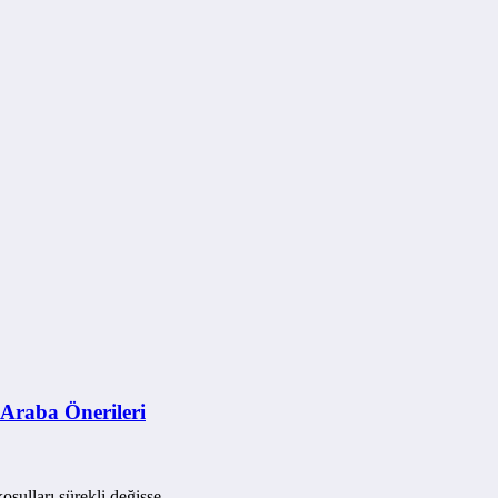
 Araba Önerileri
koşulları sürekli değişse…