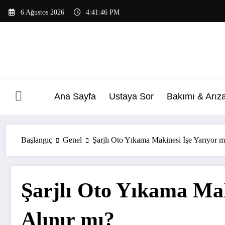
İçeriğe
6 Ağustos 2026
4:41:48 PM
atla
Ana Sayfa
Ustaya Sor
Bakımı & Arız
Başlangıç
Genel
Şarjlı Oto Yıkama Makinesi İşe Yarıyor m
Şarjlı Oto Yıkama Mak
Alınır mı?