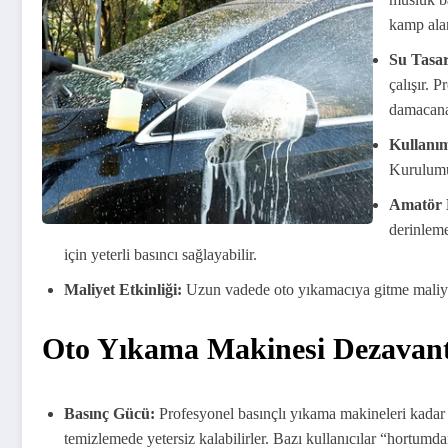
kamp alan
Su Tasa
çalışır. 
damacana 
Kullanım
Kurulumu 
Amatör K
derinleme
için yeterli basıncı sağlayabilir.
Maliyet Etkinliği:
Uzun vadede oto yıkamacıya gitme maliyet
Oto Yıkama Makinesi Dezavanta
Basınç Gücü:
Profesyonel basınçlı yıkama makineleri kadar 
temizlemede yetersiz kalabilirler. Bazı kullanıcılar “hortumda