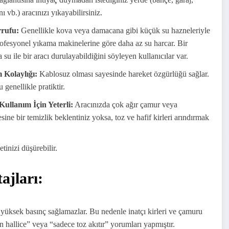
ILETISIM: info
ı vb.) aracınızı yıkayabilirsiniz.
rrufu:
Genellikle kova veya damacana gibi küçük su hazneleriyle
Profesyonel yıkama makinelerine göre daha az su harcar. Bir
su ile bir aracı durulayabildiğini söyleyen kullanıcılar var.
 Kolaylığı:
Kablosuz olması sayesinde hareket özgürlüğü sağlar.
genellikle pratiktir.
ullanım İçin Yeterli:
Aracınızda çok ağır çamur veya
sine bir temizlik beklentiniz yoksa, toz ve hafif kirleri arındırmak
inizi düşürebilir.
jları:
yüksek basınç sağlamazlar. Bu nedenle inatçı kirleri ve çamuru
n hallice” veya “sadece toz akıtır” yorumları yapmıştır.