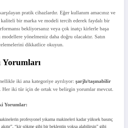
 karşılayan pratik cihazlardır. Eğer kullanım amacınız ve
 kaliteli bir marka ve modeli tercih ederek faydalı bir
rformansı bekliyorsanız veya çok inatçı kirlerle başa
ı modellere yönelmeniz daha doğru olacaktır. Satın
elemelerini dikkatlice okuyun.
ı Yorumları
llikle iki ana kategoriye ayrılıyor:
şarjlı/taşınabilir
. Her iki tür için de ortak ve belirgin yorumlar mevcut.
ki Yorumlar:
 makinelerin profesyonel yıkama makineleri kadar yüksek basınç
akıtır”, “kir sökme gibi bir beklentin yoksa alabilirsin” gibi