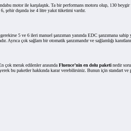
ndabu motor ile karşılaştık. Ta bir performans motoru olup, 130 beygi
, şehir dışında ise 4 litre yakıt tüketimi vardır.
gerekirse 5 ve 6 ileri manuel şanzıman yanında EDC şanzımana sahip ya
ndır. Ayrıca çok sağlam bir otomatik şanzımandır ve sağlamlığı kanıtlanm
 En çok merak edilenler arasında
Fluence’nin en dolu paketi
nedir sor
eyerek bu paketler hakkında karar verebilirsiniz. Bunun için standart ve