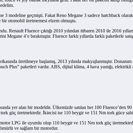
sedelim.
3 modeline geçmişti. Fakat Reno Megane 3 sadece hatchback olarak üreti
e bir otomobil üretmemesi elzem olmuştu.
du. Renault Fluence çıktığı 2010 yılından itibaren 2010 ile 2016 yılları
ni Megane 4’e bırakmıştır. Fluence farklı yıllarda farklı paketlerle satı
brikasında üretilmeye başlamış, 2013 yılında makyajlanmıştır. Donanı
h Plus” paketleri vardır. ABS, dijital klima, 4 hava yastığı, elektrikli 
sında yer alan bir modeldir. Ülkemizde satılan her 100 Fluence’den 90 
 tork güç üretmektedir. İkincisi ise 110 beygir ve 151 Nm tork güce sahi
 motor LPG ile uyumlu olup 110 beygir ve 151 Nm tork güç üretmektedir. 
n ömürlü ve sağlam bir motordur.