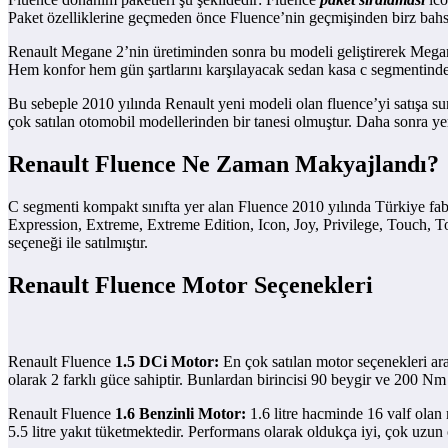
Paket özelliklerine geçmeden önce Fluence’nin geçmişinden birz bah
Renault Megane 2’nin üretiminden sonra bu modeli geliştirerek Megane 
Hem konfor hem gün şartlarını karşılayacak sedan kasa c segmentind
Bu sebeple 2010 yılında Renault yeni modeli olan fluence’yi satışa sun
çok satılan otomobil modellerinden bir tanesi olmuştur. Daha sonra yeri
Renault Fluence Ne Zaman Makyajlandı?
C segmenti kompakt sınıfta yer alan Fluence 2010 yılında Türkiye fa
Expression, Extreme, Extreme Edition, Icon, Joy, Privilege, Touch, Touc
seçeneği ile satılmıştır.
Renault Fluence Motor Seçenekleri
Renault Fluence
1.5 DCi
Motor
:
En çok satılan motor seçenekleri ara
olarak 2 farklı güce sahiptir. Bunlardan birincisi 90 beygir ve 200 Nm
Renault Fluence
1.6 Benzinli
Motor
:
1.6 litre hacminde 16 valf olan
5.5 litre yakıt tüketmektedir. Performans olarak oldukça iyi, çok uzu