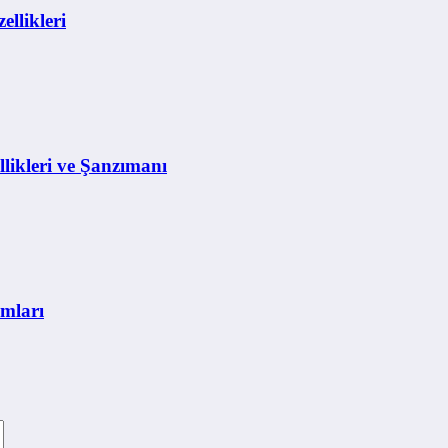
llikleri
ikleri ve Şanzımanı
mları