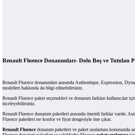
Renault Fluence Donanımları- Dolu Boş ve Tutulan Pa
Renault Fluence donanımları arasında Authentique, Expression, Dynamiqu
modelleri hakkında da bilgi edinebilirsiniz.
Renault Fluence paket seçenekleri ve donanım farkları kullanıcılar için
inceleyebilirsiniz.
Renault Fluence donanım paketleri arasında önemli farklar vardır. Aut
Fluence paketleri ise konfor ve fiyat dengesiyle öne çıkar.
Renault Fluence
donanım paketleri ve paket sıralaması konusunda ara
Fluence donanım paketleri şu şekildedir: Fluence
paket sıralaması
ico