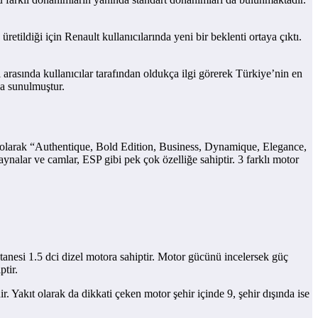
ldiği için Renault kullanıcılarında yeni bir beklenti ortaya çıktı.
 arasında kullanıcılar tarafından oldukça ilgi görerek Türkiye’nin en
şa sunulmuştur.
m olarak “Authentique, Bold Edition, Business, Dynamique, Elegance,
aynalar ve camlar, ESP gibi pek çok özelliğe sahiptir. 3 farklı motor
tanesi 1.5 dci dizel motora sahiptir. Motor gücünü incelersek güç
ptir.
Yakıt olarak da dikkati çeken motor şehir içinde 9, şehir dışında ise