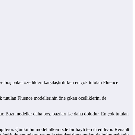
boş paket özellikleri karşılaştırılırken en çok tutulan Fluence
ok tutulan Fluence modellerinin öne çıkan özelliklerini de
r. Bazı modeller daha boş, bazıları ise daha doludur. En çok tutulan
ılıyor. Çünkü bu model ülkemizde bir hayli tercih ediliyor. Renault
ğu farklı donanımların yanında standart donanımları da bulunmaktadır.