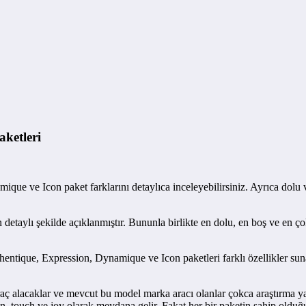
ketleri
e ve Icon paket farklarını detaylıca inceleyebilirsiniz. Ayrıca dolu ve 
 detaylı şekilde açıklanmıştır. Bununla birlikte en dolu, en boş ve en ç
hentique, Expression, Dynamique ve Icon paketleri farklı özellikler suna
ç alacaklar ve mevcut bu model marka aracı olanlar çokca araştırma yap
n, touch ve joy olarak meydana gelir. Fakat her bir paketin sahip oldu