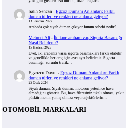
yaktığını gösterir. Bu durum, dizel araçlarda…
Salih Sencan
-
Egzoz Dumanı Anlamları: Farklı
duman türleri ve renkleri ne anlama geliyor?
13 Temmuz 2025
Arabada çok siyah duman çıkıyor bunun sebebi nedir?
Mehmet Ali
-
İki tane arabam var, Sigorta Basamağı
Nasıl Belirlenir?
15 Haziran 2025
Evet, iki arabanız varsa sigorta basamakları farklı olabilir
ve genellikle her araç için ayrı ayrı belirlenir. Sigorta
basamağı, zorunlu trafik…
Egzozcu Davut
-
Egzoz Dumanı Anlamları: Farklı
duman türleri ve renkleri ne anlama geliyor?
25 Ocak 2024
Siyah duman: Siyah duman, motorun yeterince hava
almadığını gösterir. Bu, hava filtresinin tıkalı olması, yakıt
püskürtmenin yanlış olması veya enjektörlerin…
OTOMOBİL MARKALARI