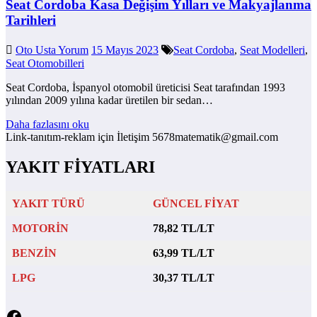
Seat Cordoba Kasa Değişim Yılları ve Makyajlanma
Tarihleri
Oto Usta Yorum
15 Mayıs 2023
Seat Cordoba
,
Seat Modelleri
,
Seat Otomobilleri
Seat Cordoba, İspanyol otomobil üreticisi Seat tarafından 1993
yılından 2009 yılına kadar üretilen bir sedan…
Daha fazlasını oku
Link-tanıtım-reklam için İletişim 5678matematik@gmail.com
YAKIT FİYATLARI
YAKIT TÜRÜ
GÜNCEL FİYAT
MOTORİN
78,82 TL/LT
BENZİN
63,99 TL/LT
LPG
30,37 TL/LT
Facebook