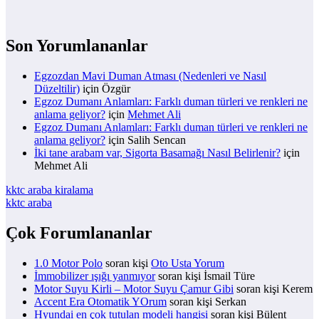
Son Yorumlananlar
Egzozdan Mavi Duman Atması (Nedenleri ve Nasıl
Düzeltilir)
için
Özgür
Egzoz Dumanı Anlamları: Farklı duman türleri ve renkleri ne
anlama geliyor?
için
Mehmet Ali
Egzoz Dumanı Anlamları: Farklı duman türleri ve renkleri ne
anlama geliyor?
için
Salih Sencan
İki tane arabam var, Sigorta Basamağı Nasıl Belirlenir?
için
Mehmet Ali
kktc araba kiralama
kktc araba
Çok Forumlananlar
1.0 Motor Polo
soran kişi
Oto Usta Yorum
İmmobilizer ışığı yanmıyor
soran kişi İsmail Türe
Motor Suyu Kirli – Motor Suyu Çamur Gibi
soran kişi Kerem
Accent Era Otomatik YOrum
soran kişi Serkan
Hyundai en çok tutulan modeli hangisi
soran kişi Bülent