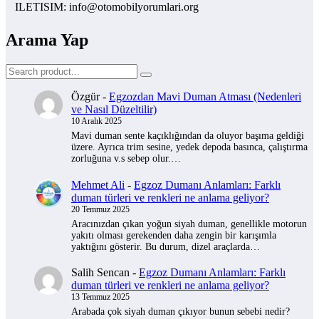
ILETISIM: info@otomobilyorumlari.org
Arama Yap
Özgür
-
Egzozdan Mavi Duman Atması (Nedenleri
ve Nasıl Düzeltilir)
10 Aralık 2025
Mavi duman sente kaçıklığından da oluyor başıma geldiği
üzere. Ayrıca trim sesine, yedek depoda basınca, çalıştırma
zorluğuna v.s sebep olur.…
Mehmet Ali
-
Egzoz Dumanı Anlamları: Farklı
duman türleri ve renkleri ne anlama geliyor?
20 Temmuz 2025
Aracınızdan çıkan yoğun siyah duman, genellikle motorun
yakıtı olması gerekenden daha zengin bir karışımla
yaktığını gösterir. Bu durum, dizel araçlarda…
Salih Sencan
-
Egzoz Dumanı Anlamları: Farklı
duman türleri ve renkleri ne anlama geliyor?
13 Temmuz 2025
Arabada çok siyah duman çıkıyor bunun sebebi nedir?