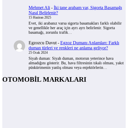
Mehmet Ali
-
İki tane arabam var, Sigorta Basamağı
Nasıl Belirlenir?
15 Haziran 2025
Evet, iki arabanız varsa sigorta basamakları farklı olabilir
ve genellikle her araç için ayrı ayrı belirlenir. Sigorta
basamağı, zorunlu trafik…
Egzozcu Davut
-
Egzoz Dumanı Anlamları: Farklı
duman türleri ve renkleri ne anlama geliyor?
25 Ocak 2024
Siyah duman: Siyah duman, motorun yeterince hava
almadığını gösterir. Bu, hava filtresinin tıkalı olması, yakıt
püskürtmenin yanlış olması veya enjektörlerin…
OTOMOBİL MARKALARI