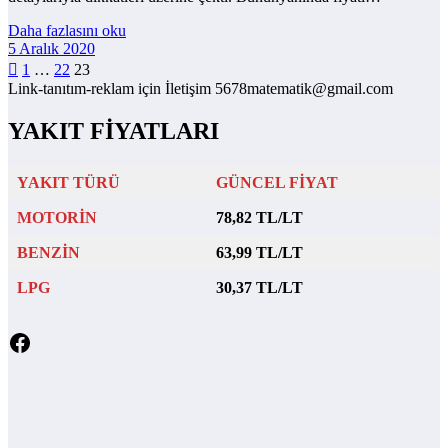
Daha fazlasını oku
5 Aralık 2020
Yazı
1
…
22
23
Link-tanıtım-reklam için İletişim 5678matematik@gmail.com
sayfalaması
YAKIT FİYATLARI
YAKIT TÜRÜ
GÜNCEL FİYAT
MOTORİN
78,82 TL/LT
BENZİN
63,99 TL/LT
LPG
30,37 TL/LT
Facebook