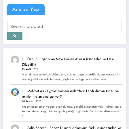
Arama Yap
Özgür
-
Egzozdan Mavi Duman Atması (Nedenleri ve Nasıl
Düzeltilir)
10 Aralık 2025
Mavi duman sente kaçıklığından da oluyor başıma geldiği üzere. Ayrıca trim
sesine, yedek depoda basınca, çalıştırma zorluğuna v.s sebep olur.…
Mehmet Ali
-
Egzoz Dumanı Anlamları: Farklı duman türleri ve
renkleri ne anlama geliyor?
20 Temmuz 2025
Aracınızdan çıkan yoğun siyah duman, genellikle motorun yakıtı olması gere
kenden daha zengin bir karışımla yaktığını gösterir. Bu durum, dizel araçlard
a…
Salih Sencan
-
Egzoz Dumanı Anlamları: Farklı duman türleri ve