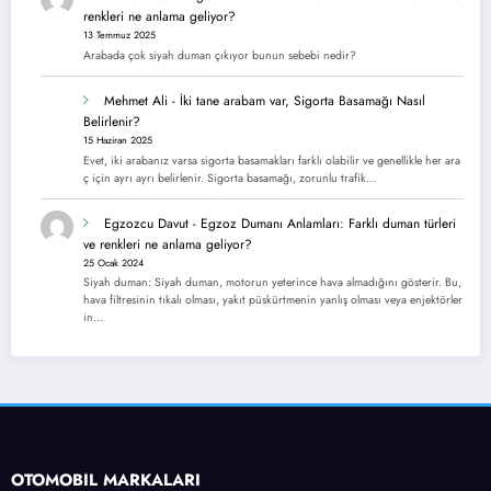
renkleri ne anlama geliyor?
13 Temmuz 2025
Arabada çok siyah duman çıkıyor bunun sebebi nedir?
Mehmet Ali
-
İki tane arabam var, Sigorta Basamağı Nasıl
Belirlenir?
15 Haziran 2025
Evet, iki arabanız varsa sigorta basamakları farklı olabilir ve genellikle her ara
ç için ayrı ayrı belirlenir. Sigorta basamağı, zorunlu trafik…
Egzozcu Davut
-
Egzoz Dumanı Anlamları: Farklı duman türleri
ve renkleri ne anlama geliyor?
25 Ocak 2024
Siyah duman: Siyah duman, motorun yeterince hava almadığını gösterir. Bu,
hava filtresinin tıkalı olması, yakıt püskürtmenin yanlış olması veya enjektörler
in…
OTOMOBİL MARKALARI