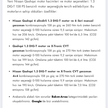
Yeni Nissan Qashqai motor hacimleri ve motor seçenekleri: 1.3
DIG-T 158 PS benzinli motor seçeneğiyle tercih edilebiliyor. Bu
motorların sahip oldukları özellikler:
Nissan Qashqai 4 silindirli 1.3 DIG-T motor ve 6 ileri manuel
şanzıman
kombinasyonuyla 158 ps güç ve 260 Nm tork üreten benzinli
motor seçeneği 0-100 hızlanma süresi 9,5 saniye sürüyor. Maksimum
hızı ise 206 km/s. Ortalama yakıt tüketimi 100 km’de 6,3 litre. (CO2
emisyonu 142 gr/km).
Qashqai 1.3 DIG-T motor ve X-Tronic CVT
şanzıman
kombinasyonuyla 158 ps güç ve 270 Nm tork üreten benzinli
motor seçeneği 0-100 hızlanma süresi 9,2 saniye sürüyor. Maksimum
hızı ise 199 km/s. Ortalama yakıt tüketimi 100 km’de 6,4 litre. (CO2
emisyonu 144 gr/km).
Nissan Qashqai 1.3 DIG-T motor ve X-Tronic CVT şanzıman
4×4
kombinasyonuyla 158 ps güç ve 270 Nm tork üreten benzinli
motor seçeneği 0-100 hızlanma süresi 9,9 saniye sürüyor. Maksimum
hızı ise 190 km/s. Ortalama yakıt tüketimi 100 km’de 7,0 litre. (CO2
emisyonu 158 gr/km).
Arabanızla alakalı tüm sorunlar
Bakım-Arıza
kategorimizdeki yazıları
okuyabilirsiniz.
Google
‘de bizi aratabilirsiniz.