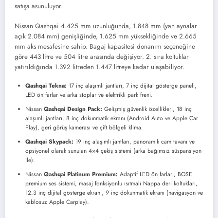
satışa asunuluyor.
Nissan Qashqai 4.425 mm uzunluğunda, 1.848 mm (yan aynalar
açık 2.084 mm) genişliğinde, 1.625 mm yüksekliğinde ve 2.665
mm aks mesafesine sahip. Bagaj kapasitesi donanım seçeneğine
göre 443 litre ve 504 litre arasında değişiyor. 2. sıra koltuklar
yatırıldığında 1.392 litreden 1.447 litreye kadar ulaşabiliyor.
Qashqai Tekna:
17 inç alaşımlı jantları, 7 inç dijital gösterge paneli,
LED ön farlar ve arka stoplar ve elektrikli park freni.
Nissan
Qashqai Design Pack:
Gelişmiş güvenlik özellikleri, 18 inç
alaşımlı jantları, 8 inç dokunmatik ekranı (Android Auto ve Apple Car
Play), geri görüş kamerası ve çift bölgeli klima.
Qashqai Skypack:
19 inç alaşımlı jantları, panoramik cam tavanı ve
opsiyonel olarak sunulan 4×4 çekiş sistemi (arka bağımsız süspansiyon
ile).
Nissan
Qashqai Platinum Premium:
Adaptif LED ön farları, BOSE
premium ses sistemi, masaj fonksiyonlu ısıtmalı Nappa deri koltukları,
12.3 inç dijital gösterge ekranı, 9 inç dokunmatik ekranı (navigasyon ve
kablosuz Apple Carplay).