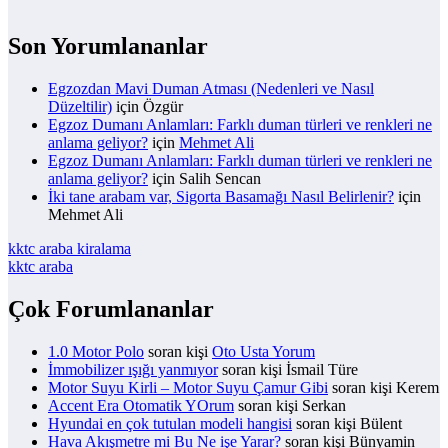
Son Yorumlananlar
Egzozdan Mavi Duman Atması (Nedenleri ve Nasıl
Düzeltilir)
için
Özgür
Egzoz Dumanı Anlamları: Farklı duman türleri ve renkleri ne
anlama geliyor?
için
Mehmet Ali
Egzoz Dumanı Anlamları: Farklı duman türleri ve renkleri ne
anlama geliyor?
için
Salih Sencan
İki tane arabam var, Sigorta Basamağı Nasıl Belirlenir?
için
Mehmet Ali
kktc araba kiralama
kktc araba
Çok Forumlananlar
1.0 Motor Polo
soran kişi
Oto Usta Yorum
İmmobilizer ışığı yanmıyor
soran kişi İsmail Türe
Motor Suyu Kirli – Motor Suyu Çamur Gibi
soran kişi Kerem
Accent Era Otomatik YOrum
soran kişi Serkan
Hyundai en çok tutulan modeli hangisi
soran kişi Bülent
Hava Akışmetre mi Bu Ne işe Yarar?
soran kişi Bünyamin