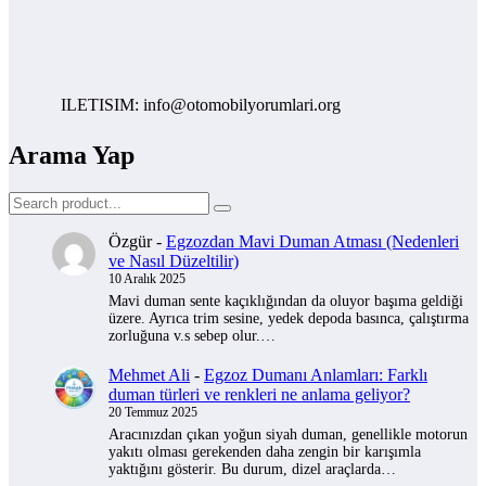
ILETISIM: info@otomobilyorumlari.org
Arama Yap
Özgür
-
Egzozdan Mavi Duman Atması (Nedenleri
ve Nasıl Düzeltilir)
10 Aralık 2025
Mavi duman sente kaçıklığından da oluyor başıma geldiği
üzere. Ayrıca trim sesine, yedek depoda basınca, çalıştırma
zorluğuna v.s sebep olur.…
Mehmet Ali
-
Egzoz Dumanı Anlamları: Farklı
duman türleri ve renkleri ne anlama geliyor?
20 Temmuz 2025
Aracınızdan çıkan yoğun siyah duman, genellikle motorun
yakıtı olması gerekenden daha zengin bir karışımla
yaktığını gösterir. Bu durum, dizel araçlarda…