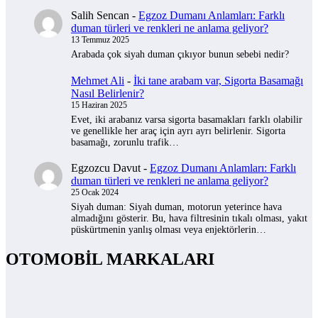
Salih Sencan
-
Egzoz Dumanı Anlamları: Farklı
duman türleri ve renkleri ne anlama geliyor?
13 Temmuz 2025
Arabada çok siyah duman çıkıyor bunun sebebi nedir?
Mehmet Ali
-
İki tane arabam var, Sigorta Basamağı
Nasıl Belirlenir?
15 Haziran 2025
Evet, iki arabanız varsa sigorta basamakları farklı olabilir
ve genellikle her araç için ayrı ayrı belirlenir. Sigorta
basamağı, zorunlu trafik…
Egzozcu Davut
-
Egzoz Dumanı Anlamları: Farklı
duman türleri ve renkleri ne anlama geliyor?
25 Ocak 2024
Siyah duman: Siyah duman, motorun yeterince hava
almadığını gösterir. Bu, hava filtresinin tıkalı olması, yakıt
püskürtmenin yanlış olması veya enjektörlerin…
OTOMOBİL MARKALARI