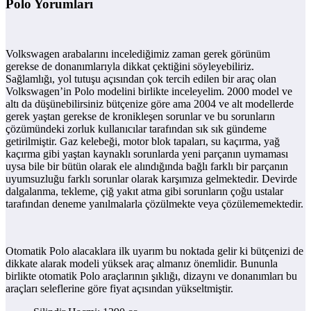
Polo Yorumları
Volkswagen arabalarını incelediğimiz zaman gerek görünüm
gerekse de donanımlarıyla dikkat çektiğini söyleyebiliriz.
Sağlamlığı, yol tutuşu açısından çok tercih edilen bir araç olan
Volkswagen’in Polo modelini birlikte inceleyelim. 2000 model ve
altı da düşünebilirsiniz bütçenize göre ama 2004 ve alt modellerde
gerek yaştan gerekse de kronikleşen sorunlar ve bu sorunların
çözümündeki zorluk kullanıcılar tarafından sık sık gündeme
getirilmiştir. Gaz kelebeği, motor blok tapaları, su kaçırma, yağ
kaçırma gibi yaştan kaynaklı sorunlarda yeni parçanın uymaması
uysa bile bir bütün olarak ele alındığında bağlı farklı bir parçanın
uyumsuzluğu farklı sorunlar olarak karşımıza gelmektedir. Devirde
dalgalanma, tekleme, çiğ yakıt atma gibi sorunların çoğu ustalar
tarafından deneme yanılmalarla çözülmekte veya çözülememektedir.
Otomatik Polo alacaklara ilk uyarım bu noktada gelir ki bütçenizi de
dikkate alarak modeli yüksek araç almanız önemlidir. Bununla
birlikte otomatik Polo araçlarının şıklığı, dizaynı ve donanımları bu
araçları seleflerine göre fiyat açısından yükseltmiştir.