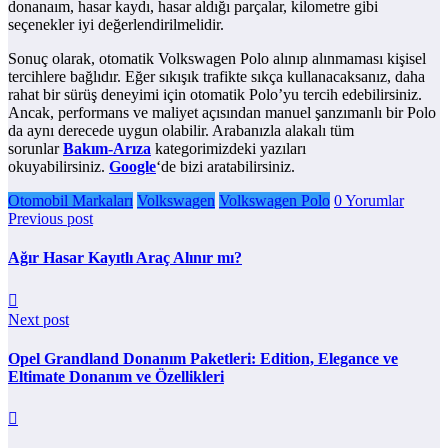
donanaım, hasar kaydı, hasar aldığı parçalar, kilometre gibi
seçenekler iyi değerlendirilmelidir.
Sonuç olarak, otomatik Volkswagen Polo alınıp alınmaması kişisel
tercihlere bağlıdır. Eğer sıkışık trafikte sıkça kullanacaksanız, daha
rahat bir sürüş deneyimi için otomatik Polo’yu tercih edebilirsiniz.
Ancak, performans ve maliyet açısından manuel şanzımanlı bir Polo
da aynı derecede uygun olabilir. Arabanızla alakalı tüm
sorunlar
Bakım-Arıza
kategorimizdeki yazıları
okuyabilirsiniz.
Google
‘de bizi aratabilirsiniz.
Otomobil Markaları
Volkswagen
Volkswagen Polo
0 Yorumlar
Previous post
Ağır Hasar Kayıtlı Araç Alınır mı?
Next post
Opel Grandland Donanım Paketleri: Edition, Elegance ve
Eltimate Donanım ve Özellikleri