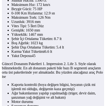
Silindir Hacmi: 1390 cc
Maksimum Hız: 172 km/s
Beygir Gücü: 75 HP
0-100 Km Hızlanma: 12.9 sn
Maksimum Tork: 126 Nm
Uzunluk: 3916 mm
Vites Tipi: 5 İleri Düz
Genişlik: 1650 mm
Yükseklik: 1467 mm
Şehir İçi Ortalama Tüketim: 8.7 lt
Boş Ağırlık: 1023 kg
Şehir Dışı Ortalama Tüketim: 5.4 lt
Karma Yakıt Tüketimi6.6 lt
Yakıt Deposu45
Güncel Donanım Paketleri 1. Impression 2. Life 3. Style olarak
bilinmektedir. En alt donanım paketi bile bazı B segmenti araçların
orta üst paketlerinde yer almaktadır. Bu yüzden alacağınız araç Polo
ise
Kaporta kontrolü (boya değişen bilgisi, boyanın çizik mi
işlemli mi olduğu, değişenin kaza geçmişi)
Ağır bakımlarının yapılıp yapılmadığı (triger, devir daim,
şanzıman yağ değişimi ve alt bakım)
Motor durumu
Şanzıman durumu