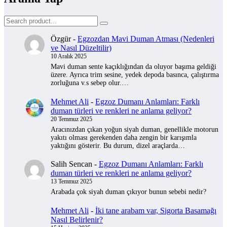
Özgür
-
Egzozdan Mavi Duman Atması (Nedenleri
ve Nasıl Düzeltilir)
10 Aralık 2025
Mavi duman sente kaçıklığından da oluyor başıma geldiği
üzere. Ayrıca trim sesine, yedek depoda basınca, çalıştırma
zorluğuna v.s sebep olur.…
Mehmet Ali
-
Egzoz Dumanı Anlamları: Farklı
duman türleri ve renkleri ne anlama geliyor?
20 Temmuz 2025
Aracınızdan çıkan yoğun siyah duman, genellikle motorun
yakıtı olması gerekenden daha zengin bir karışımla
yaktığını gösterir. Bu durum, dizel araçlarda…
Salih Sencan
-
Egzoz Dumanı Anlamları: Farklı
duman türleri ve renkleri ne anlama geliyor?
13 Temmuz 2025
Arabada çok siyah duman çıkıyor bunun sebebi nedir?
Mehmet Ali
-
İki tane arabam var, Sigorta Basamağı
Nasıl Belirlenir?