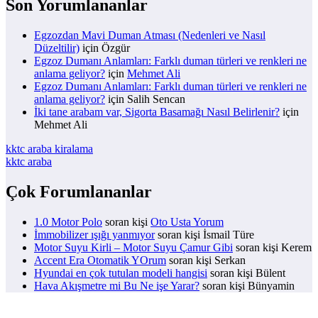
Son Yorumlananlar
Egzozdan Mavi Duman Atması (Nedenleri ve Nasıl
Düzeltilir)
için
Özgür
Egzoz Dumanı Anlamları: Farklı duman türleri ve renkleri ne
anlama geliyor?
için
Mehmet Ali
Egzoz Dumanı Anlamları: Farklı duman türleri ve renkleri ne
anlama geliyor?
için
Salih Sencan
İki tane arabam var, Sigorta Basamağı Nasıl Belirlenir?
için
Mehmet Ali
kktc araba kiralama
kktc araba
Çok Forumlananlar
1.0 Motor Polo
soran kişi
Oto Usta Yorum
İmmobilizer ışığı yanmıyor
soran kişi İsmail Türe
Motor Suyu Kirli – Motor Suyu Çamur Gibi
soran kişi Kerem
Accent Era Otomatik YOrum
soran kişi Serkan
Hyundai en çok tutulan modeli hangisi
soran kişi Bülent
Hava Akışmetre mi Bu Ne işe Yarar?
soran kişi Bünyamin