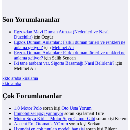
Son Yorumlananlar
Egzozdan Mavi Duman Atması (Nedenleri ve Nasıl
Düzeltilir)
için
Özgür
Egzoz Dumanı Anlamları: Farklı duman türleri ve renkleri ne
anlama geliyor?
için
Mehmet Ali
Egzoz Dumanı Anlamları: Farklı duman türleri ve renkleri ne
anlama geliyor?
için
Salih Sencan
İki tane arabam var, Sigorta Basamağı Nasıl Belirlenir?
için
Mehmet Ali
kktc araba kiralama
kktc araba
Çok Forumlananlar
1.0 Motor Polo
soran kişi
Oto Usta Yorum
İmmobilizer ışığı yanmıyor
soran kişi İsmail Türe
Motor Suyu Kirli – Motor Suyu Çamur Gibi
soran kişi Kerem
Accent Era Otomatik YOrum
soran kişi Serkan
Hyundai en çok tutulan modeli hangisi
soran kişi Bülent