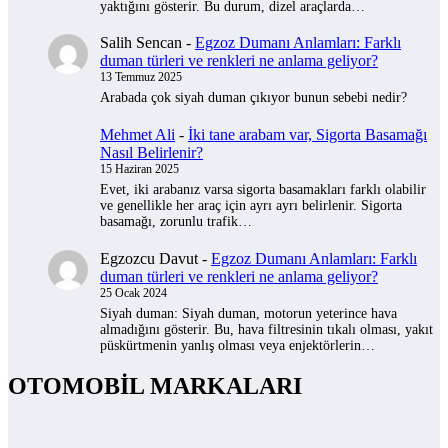
yaktığını gösterir. Bu durum, dizel araçlarda…
Salih Sencan
-
Egzoz Dumanı Anlamları: Farklı
duman türleri ve renkleri ne anlama geliyor?
13 Temmuz 2025
Arabada çok siyah duman çıkıyor bunun sebebi nedir?
Mehmet Ali
-
İki tane arabam var, Sigorta Basamağı
Nasıl Belirlenir?
15 Haziran 2025
Evet, iki arabanız varsa sigorta basamakları farklı olabilir
ve genellikle her araç için ayrı ayrı belirlenir. Sigorta
basamağı, zorunlu trafik…
Egzozcu Davut
-
Egzoz Dumanı Anlamları: Farklı
duman türleri ve renkleri ne anlama geliyor?
25 Ocak 2024
Siyah duman: Siyah duman, motorun yeterince hava
almadığını gösterir. Bu, hava filtresinin tıkalı olması, yakıt
püskürtmenin yanlış olması veya enjektörlerin…
OTOMOBİL MARKALARI