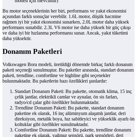
modeli için mevcuttur)
Bu motor seçeneklerinin her biri, performans ve yakıt ekonomisi
açısından farklı sonuçlar verebilir. 1.6L motor, düşük hacmine
rağmen iyi bir yakıt ekonomisi sunarken, 2.0L motor daha yüksek
performans sunabilir. 2.3L V6 motor ise daha yüksek bir güç çıkışı
ve daha iyi bir hızlanma performansı sunar. Ancak, yakıt tüketimi
daha yüksektir.
Donanım Paketleri
Volkswagen Bora modeli, üretildiği dönemde birkaç farklı donanım
paketi seçeneği sunulmuştur. Bu paketler arasında, standart donanım
paketi, trendline, comfortline ve highline gibi seçenekler
bulunmaktadır. Bu paketlerin bazı özellikleri şunlardır:
Standart Donanım Paketi: Bu pakette, otomatik klima, 15 inç
çelik jantlar, elektrikli camlar ve aynalar, ön sis farları,
radyo/cd çalar gibi özellikler bulunmaktadır.
Trendline Donanım Paketi: Bu pakette, standart donanım
paketine ek olarak, 16 inç alüminyum alaşımlı jantlar, deri
direksiyon, metalik boya, hız sabitleyici ve yükseklik ayarlı ön
koltuklar gibi özellikler sunulmaktadır.
Comfortline Donanım Paketi: Bu pakette, trendline donanım
paketine ek olarak, yağmur sensörü, park sensörleri, deri