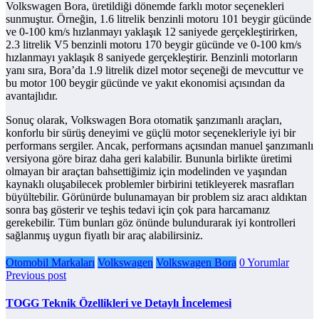
Volkswagen Bora, üretildiği dönemde farklı motor seçenekleri
sunmuştur. Örneğin, 1.6 litrelik benzinli motoru 101 beygir gücünde
ve 0-100 km/s hızlanmayı yaklaşık 12 saniyede gerçekleştirirken,
2.3 litrelik V5 benzinli motoru 170 beygir gücünde ve 0-100 km/s
hızlanmayı yaklaşık 8 saniyede gerçekleştirir. Benzinli motorların
yanı sıra, Bora’da 1.9 litrelik dizel motor seçeneği de mevcuttur ve
bu motor 100 beygir gücünde ve yakıt ekonomisi açısından da
avantajlıdır.
Sonuç olarak, Volkswagen Bora otomatik şanzımanlı araçları,
konforlu bir sürüş deneyimi ve güçlü motor seçenekleriyle iyi bir
performans sergiler. Ancak, performans açısından manuel şanzımanlı
versiyona göre biraz daha geri kalabilir. Bununla birlikte üretimi
olmayan bir araçtan bahsettiğimiz için modelinden ve yaşından
kaynaklı oluşabilecek problemler birbirini tetikleyerek masrafları
büyültebilir. Görünürde bulunamayan bir problem siz aracı aldıktan
sonra baş gösterir ve teşhis tedavi için çok para harcamanız
gerekebilir. Tüm bunları göz önünde bulundurarak iyi kontrolleri
sağlanmış uygun fiyatlı bir araç alabilirsiniz.
Otomobil Markaları
Volkswagen
Volkswagen Bora
0 Yorumlar
Previous post
TOGG Teknik Özellikleri ve Detaylı İncelemesi