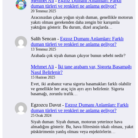
Mehmet Ali
-
Egzoz Dumanı Anlamları: Farklı
duman türleri ve renkleri ne anlama geliyor?
20 Temmuz 2025
Aracınızdan çıkan yoğun siyah duman, genellikle motorun
yakıtı olması gerekenden daha zengin bir karışımla
yaktığını gösterir. Bu durum, dizel araçlarda…
Salih Sencan
-
Egzoz Dumanı Anlamları: Farklı
duman türleri ve renkleri ne anlama geliyor?
13 Temmuz 2025
Arabada çok siyah duman çıkıyor bunun sebebi nedir?
Mehmet Ali
-
İki tane arabam var, Sigorta Basamağı
Nasıl Belirlenir?
15 Haziran 2025
Evet, iki arabanız varsa sigorta basamakları farklı olabilir
ve genellikle her araç için ayrı ayrı belirlenir. Sigorta
basamağı, zorunlu trafik…
Egzozcu Davut
-
Egzoz Dumanı Anlamları: Farklı
duman türleri ve renkleri ne anlama geliyor?
25 Ocak 2024
Siyah duman: Siyah duman, motorun yeterince hava
almadığını gösterir. Bu, hava filtresinin tıkalı olması, yakıt
püskürtmenin yanlış olması veya enjektörlerin…