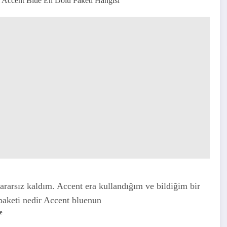
 Accent Blue En Dolu Paketi Hangisi
rarsız kaldım. Accent era kullandığım ve bildiğim bir
aketi nedir Accent bluenun
e