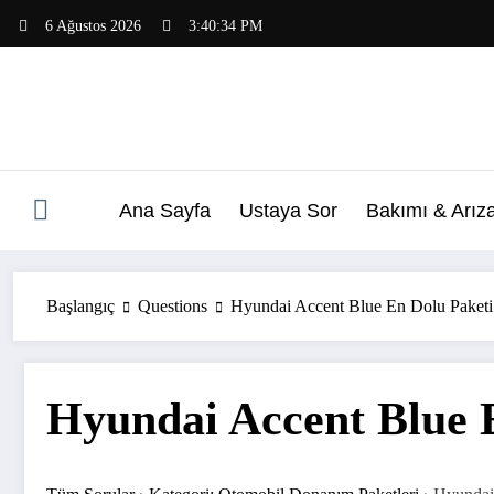
İçeriğe
6 Ağustos 2026
3:40:35 PM
atla
Ana Sayfa
Ustaya Sor
Bakımı & Arız
Başlangıç
Questions
Hyundai Accent Blue En Dolu Paketi
Hyundai Accent Blue 