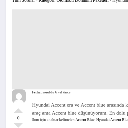
Tüm Sorular
›
Kategori: Otomobil Donanım Paketleri
›
Hyundai
Ferhat
soruldu 6 yıl önce
Hyundai Accent era ve Accent blue arasında ka
araç ama Accent blue düşünüyorum. En dolu p
0
Soru için anahtar kelimeler:
Accent Blue
,
Hyundai Accent Blu