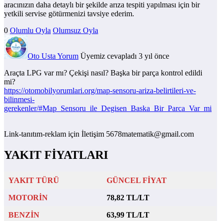
aracınızın daha detaylı bir şekilde arıza tespiti yapılması için bir
yetkili servise götürmenizi tavsiye ederim.
0
Olumlu Oyla
Olumsuz Oyla
Oto Usta Yorum
Üyemiz
cevapladı 3 yıl önce
Araçta LPG var mı? Çekişi nasıl? Başka bir parça kontrol edildi
mi?
https://otomobilyorumlari.org/map-sensoru-ariza-belirtileri-ve-
bilinmesi-
gerekenler/#Map_Sensoru_ile_Degisen_Baska_Bir_Parca_Var_mi
Link-tanıtım-reklam için İletişim 5678matematik@gmail.com
YAKIT FİYATLARI
YAKIT TÜRÜ
GÜNCEL FİYAT
MOTORİN
78,82 TL/LT
BENZİN
63,99 TL/LT