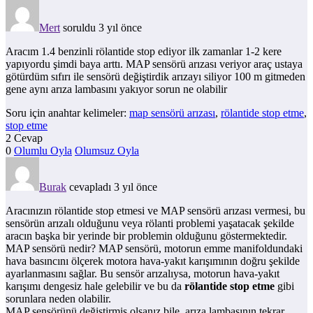
Mert
soruldu 3 yıl önce
Aracım 1.4 benzinli rölantide stop ediyor ilk zamanlar 1-2 kere
yapıyordu şimdi baya arttı. MAP sensörü arızası veriyor araç ustaya
götürdüm sıfırı ile sensörü değiştirdik arızayı siliyor 100 m gitmeden
gene aynı arıza lambasını yakıyor sorun ne olabilir
Soru için anahtar kelimeler:
map sensörü arızası
,
rölantide stop etme
,
stop etme
2 Cevap
0
Olumlu Oyla
Olumsuz Oyla
Burak
cevapladı 3 yıl önce
Aracınızın rölantide stop etmesi ve MAP sensörü arızası vermesi, bu
sensörün arızalı olduğunu veya rölanti problemi yaşatacak şekilde
aracın başka bir yerinde bir problemin olduğunu göstermektedir.
MAP sensörü nedir? MAP sensörü, motorun emme manifoldundaki
hava basıncını ölçerek motora hava-yakıt karışımının doğru şekilde
ayarlanmasını sağlar. Bu sensör arızalıysa, motorun hava-yakıt
karışımı dengesiz hale gelebilir ve bu da
rölantide stop etme
gibi
sorunlara neden olabilir.
MAP sensörünü değiştirmiş olsanız bile, arıza lambasının tekrar