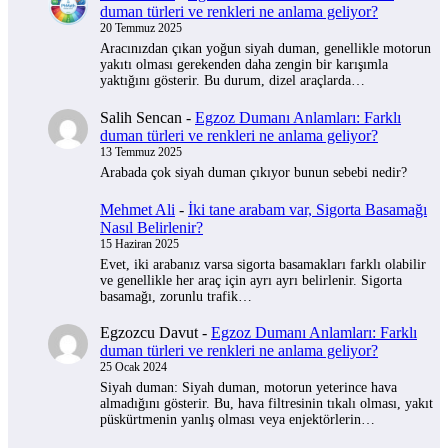
duman türleri ve renkleri ne anlama geliyor?
20 Temmuz 2025
Aracınızdan çıkan yoğun siyah duman, genellikle motorun
yakıtı olması gerekenden daha zengin bir karışımla
yaktığını gösterir. Bu durum, dizel araçlarda…
Salih Sencan
-
Egzoz Dumanı Anlamları: Farklı
duman türleri ve renkleri ne anlama geliyor?
13 Temmuz 2025
Arabada çok siyah duman çıkıyor bunun sebebi nedir?
Mehmet Ali
-
İki tane arabam var, Sigorta Basamağı
Nasıl Belirlenir?
15 Haziran 2025
Evet, iki arabanız varsa sigorta basamakları farklı olabilir
ve genellikle her araç için ayrı ayrı belirlenir. Sigorta
basamağı, zorunlu trafik…
Egzozcu Davut
-
Egzoz Dumanı Anlamları: Farklı
duman türleri ve renkleri ne anlama geliyor?
25 Ocak 2024
Siyah duman: Siyah duman, motorun yeterince hava
almadığını gösterir. Bu, hava filtresinin tıkalı olması, yakıt
püskürtmenin yanlış olması veya enjektörlerin…