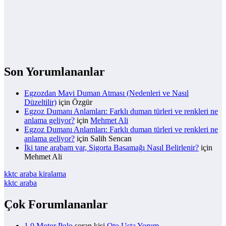
Son Yorumlananlar
Egzozdan Mavi Duman Atması (Nedenleri ve Nasıl
Düzeltilir)
için
Özgür
Egzoz Dumanı Anlamları: Farklı duman türleri ve renkleri ne
anlama geliyor?
için
Mehmet Ali
Egzoz Dumanı Anlamları: Farklı duman türleri ve renkleri ne
anlama geliyor?
için
Salih Sencan
İki tane arabam var, Sigorta Basamağı Nasıl Belirlenir?
için
Mehmet Ali
kktc araba kiralama
kktc araba
Çok Forumlananlar
1.0 Motor Polo
soran kişi
Oto Usta Yorum