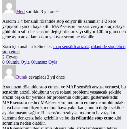
Mert
soruldu 3 yıl önce
Aracım 1.4 benzinli rölantide stop ediyor ilk zamanlar 1-2 kere
yapıyordu şimdi baya arttı. MAP sensörü arızası veriyor araç ustaya
götürdüm sıfırı ile sensörü değiştirdik arızayı siliyor 100 m gitmeden
gene aynı arıza lambasını yakıyor sorun ne olabilir
Soru için anahtar kelimeler:
map sensörü arızası
,
rölantide stop etme
,
stop etme
2 Cevap
0
Olumlu Oyla
Olumsuz Oyla
Burak
cevapladı 3 yıl önce
Aracınızın rölantide stop etmesi ve MAP sensörü arızası vermesi, bu
sensörün arızalı olduğunu veya rölanti problemi yaşatacak şekilde
aracın başka bir yerinde bir problemin olduğunu göstermektedir.
MAP sensörü nedir? MAP sensörü, motorun emme manifoldundaki
hava basıncını ölçerek motora hava-yakıt karışımının doğru şekilde
ayarlanmasını sağlar. Bu sensör arızalıysa, motorun hava-yakıt
karışımı dengesiz hale gelebilir ve bu da
rölantide stop etme
gibi
sorunlara neden olabilir.
MAP sensörünü değiştirmiş olsanız bile, arıza lambasının tekrar