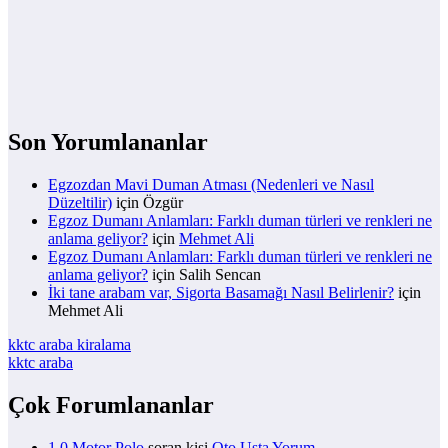
Son Yorumlananlar
Egzozdan Mavi Duman Atması (Nedenleri ve Nasıl
Düzeltilir)
için
Özgür
Egzoz Dumanı Anlamları: Farklı duman türleri ve renkleri ne
anlama geliyor?
için
Mehmet Ali
Egzoz Dumanı Anlamları: Farklı duman türleri ve renkleri ne
anlama geliyor?
için
Salih Sencan
İki tane arabam var, Sigorta Basamağı Nasıl Belirlenir?
için
Mehmet Ali
kktc araba kiralama
kktc araba
Çok Forumlananlar
1.0 Motor Polo
soran kişi
Oto Usta Yorum