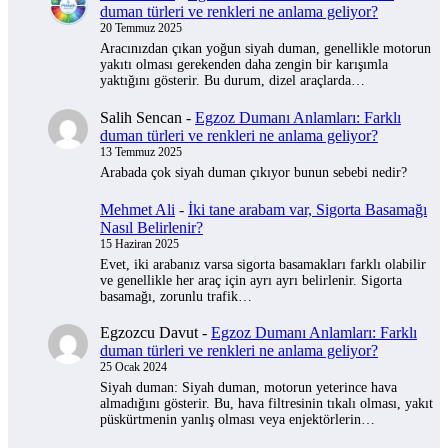
duman türleri ve renkleri ne anlama geliyor?
20 Temmuz 2025
Aracınızdan çıkan yoğun siyah duman, genellikle motorun
yakıtı olması gerekenden daha zengin bir karışımla
yaktığını gösterir. Bu durum, dizel araçlarda…
Salih Sencan
-
Egzoz Dumanı Anlamları: Farklı
duman türleri ve renkleri ne anlama geliyor?
13 Temmuz 2025
Arabada çok siyah duman çıkıyor bunun sebebi nedir?
Mehmet Ali
-
İki tane arabam var, Sigorta Basamağı
Nasıl Belirlenir?
15 Haziran 2025
Evet, iki arabanız varsa sigorta basamakları farklı olabilir
ve genellikle her araç için ayrı ayrı belirlenir. Sigorta
basamağı, zorunlu trafik…
Egzozcu Davut
-
Egzoz Dumanı Anlamları: Farklı
duman türleri ve renkleri ne anlama geliyor?
25 Ocak 2024
Siyah duman: Siyah duman, motorun yeterince hava
almadığını gösterir. Bu, hava filtresinin tıkalı olması, yakıt
püskürtmenin yanlış olması veya enjektörlerin…