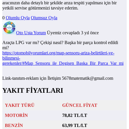
aracınızın daha detaylı bir şekilde arıza tespiti yapılması için bir
yetkili servise götürmenizi tavsiye ederim.
0
Olumlu Oyla
Olumsuz Oyla
Oto Usta Yorum
Üyemiz
cevapladı 3 yıl önce
Araçta LPG var mı? Çekişi nasıl? Başka bir parça kontrol edildi
mi?
https://otomobilyorumlari.org/map-sensoru-ariza-belirtileri-ve-
bilinmesi-
gerekenler/#Map_Sensoru_ile_Degisen_Baska_Bir_Parca_Var_mi
Link-tanıtım-reklam için İletişim 5678matematik@gmail.com
YAKIT FİYATLARI
YAKIT TÜRÜ
GÜNCEL FİYAT
MOTORİN
78,82 TL/LT
BENZİN
63,99 TL/LT