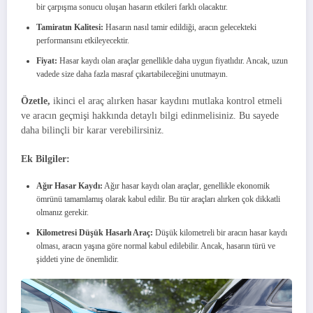
bir çarpışma sonucu oluşan hasarın etkileri farklı olacaktır.
Tamiratın Kalitesi:
Hasarın nasıl tamir edildiği, aracın gelecekteki
performansını etkileyecektir.
Fiyat:
Hasar kaydı olan araçlar genellikle daha uygun fiyatlıdır. Ancak, uzun
vadede size daha fazla masraf çıkartabileceğini unutmayın.
Özetle,
ikinci el araç alırken hasar kaydını mutlaka kontrol etmeli
ve aracın geçmişi hakkında detaylı bilgi edinmelisiniz. Bu sayede
daha bilinçli bir karar verebilirsiniz.
Ek Bilgiler:
Ağır Hasar Kaydı:
Ağır hasar kaydı olan araçlar, genellikle ekonomik
ömrünü tamamlamış olarak kabul edilir. Bu tür araçları alırken çok dikkatli
olmanız gerekir.
Kilometresi Düşük Hasarlı Araç:
Düşük kilometreli bir aracın hasar kaydı
olması, aracın yaşına göre normal kabul edilebilir. Ancak, hasarın türü ve
şiddeti yine de önemlidir.