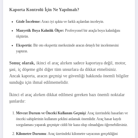
Kaporta Kontrolü İçin Ne Yapılmalı?
Gözle İnceleme:
Aracı iyi ışıkta ve farklı açılardan inceleyin.
Manyetik Boya Kalınlık Ölçer:
Profesyonel bir araçla boya kalınlığını
ölçtürün.
Ekspertiz:
Bir oto ekspertiz merkezinde aracın detaylı bir incelemesini
yaptırın.
Sonuç olarak,
ikinci el araç alırken sadece kaportaya değil, motor,
şasi, iç döşeme gibi diğer tüm unsurlara da dikkat etmelisiniz.
Ancak kaporta, aracın geçmişi ve güvenliği hakkında önemli bilgiler
sunduğu için ihmal edilmemelidir.
İkinci el araç alırken dikkat edilmesi gereken bazı önemli noktalar
şunlardır:
Mevcut Durum ve Önceki Kullanım Geçmişi
: Araç üzerindeki hasarları ve
önceki sahiplerinin kullanım şeklini anlamak önemlidir. Araç hasar kaydı
sorgulaması yaparak geçmişte ciddi bir kaza olup olmadığını öğrenebilirsiniz.
Kilometre Durumu
: Araç üzerindeki kilometre sayacının gerçekliğini