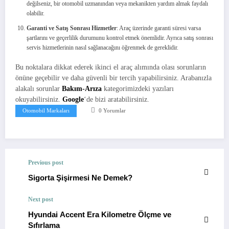
değilseniz, bir otomobil uzmanından veya mekanikten yardım almak faydalı
olabilir.
Garanti ve Satış Sonrası Hizmetler
: Araç üzerinde garanti süresi varsa
şartlarını ve geçerlilik durumunu kontrol etmek önemlidir. Ayrıca satış sonrası
servis hizmetlerinin nasıl sağlanacağını öğrenmek de gereklidir.
Bu noktalara dikkat ederek ikinci el araç alımında olası sorunların
önüne geçebilir ve daha güvenli bir tercih yapabilirsiniz. Arabanızla
alakalı sorunlar
Bakım-Arıza
kategorimizdeki yazıları
okuyabilirsiniz.
Google
‘de bizi aratabilirsiniz.
Otomobil Markaları
0 Yorumlar
Previous post
Sigorta Şişirmesi Ne Demek?
Next post
Hyundai Accent Era Kilometre Ölçme ve
Sıfırlama