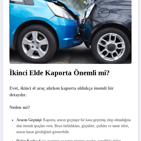
İkinci Elde Kaporta Önemli mi?
Evet, ikinci el araç alırken kaporta oldukça önemli bir
detaydır.
Neden mi?
Aracın Geçmişi:
Kaporta, aracın geçmişte bir kaza geçirmiş olup olmadığına
dair önemli ipuçları verir. Boya farklılıkları, göçükler, çizikler ve tamir izleri,
aracın hasar gördüğünü gösterebilir.
Değer Kaybı:
Kaza geçirmiş ve tamir görmüş araçlar, genellikle değer