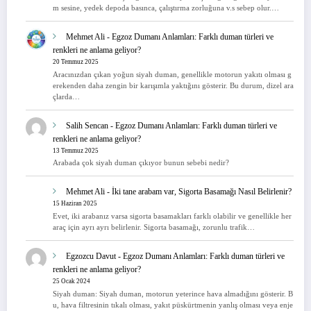
m sesine, yedek depoda basınca, çalıştırma zorluğuna v.s sebep olur.…
Mehmet Ali
-
Egzoz Dumanı Anlamları: Farklı duman türleri ve
renkleri ne anlama geliyor?
20 Temmuz 2025
Aracınızdan çıkan yoğun siyah duman, genellikle motorun yakıtı olması g
erekenden daha zengin bir karışımla yaktığını gösterir. Bu durum, dizel ara
çlarda…
Salih Sencan
-
Egzoz Dumanı Anlamları: Farklı duman türleri ve
renkleri ne anlama geliyor?
13 Temmuz 2025
Arabada çok siyah duman çıkıyor bunun sebebi nedir?
Mehmet Ali
-
İki tane arabam var, Sigorta Basamağı Nasıl Belirlenir?
15 Haziran 2025
Evet, iki arabanız varsa sigorta basamakları farklı olabilir ve genellikle her
araç için ayrı ayrı belirlenir. Sigorta basamağı, zorunlu trafik…
Egzozcu Davut
-
Egzoz Dumanı Anlamları: Farklı duman türleri ve
renkleri ne anlama geliyor?
25 Ocak 2024
Siyah duman: Siyah duman, motorun yeterince hava almadığını gösterir. B
u, hava filtresinin tıkalı olması, yakıt püskürtmenin yanlış olması veya enje