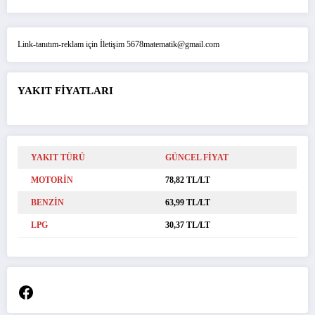
Link-tanıtım-reklam için İletişim 5678matematik@gmail.com
YAKIT FİYATLARI
YAKIT TÜRÜ
GÜNCEL FİYAT
MOTORİN
78,82 TL/LT
BENZİN
63,99 TL/LT
LPG
30,37 TL/LT
Facebook