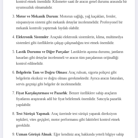
kontrol etmek önemlidir. Kilometre saati ile aracın genel durumu arasında bir
uyumsuzluk olmamalıdır.
Motor ve Mekanik Durum
: Motorun sağlığı, yağ kaçakları, frenler,
süspansiyon sistemi gibi mekanik detaylar incelenmelidir. Profesyonel bir
mekanik kontrolü yaptırmak faydalı olabilir.
Elektronik Sistemler
: Araçtaki elektronik sistemlerin, klima, multimedya
sistemleri gibi özelliklerin çalışıp çalışmadığını test etmek önemlidir.
Lastik Durumu ve Diğer Parçalar
: Lastiklerin aşınma durumu, jantların
hasarları gibi detaylar incelenmeli ve aracın tüm parçalarının orijinalliği
kontrol edilmelidir.
Belgelerin Tam ve Doğru Olması
: Araç ruhsatı, sigorta poliçesi gibi
belgelerin eksiksiz ve doğru olması gerekmektedir. Ayrıca aracın faturaları,
servis geçmişi gibi belgeler de incelenmelidir.
Fiyat Karşılaştırması ve Pazarlık
: Benzer özelliklere sahip araçların
fiyatlarını araştırarak adil bir fiyat belirlemek önemlidir. Satıcıyla pazarlık
yapılabilir.
Test Sürüşü Yapmak
: Araç üzerinde test sürüşü yaparak direksiyon
tepkileri, vites geçişleri, motor performansı gibi faktörleri kontrol etmek
gereklidir.
Uzman Görüşü Almak
: Eğer kendiniz araç hakkında yeterli bilgiye sahip