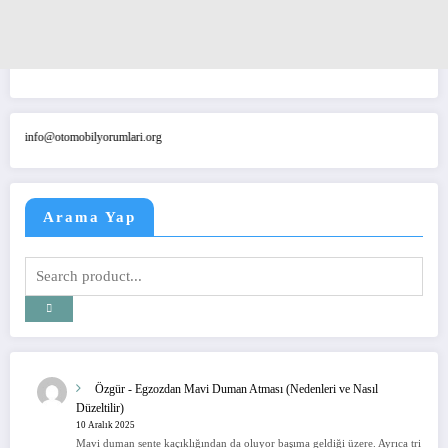
mobilyorumlari.org
Arama Yap
Özgür
-
Egzozdan Mavi Duman Atması (Nedenleri ve Nasıl
Düzeltilir)
10 Aralık 2025
Mavi duman sente kaçıklığından da oluyor başıma geldiği üzere. Ayrıca tri