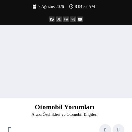
İçeriğe
7 Ağustos 2026
8:04:38 AM
atla
Otomobil Yorumları
Araba Özellikleri ve Otomobil Bilgileri