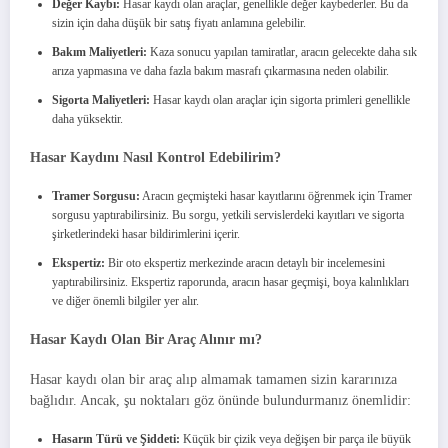
Değer Kaybı:
Hasar kaydı olan araçlar, genellikle değer kaybederler. Bu da
sizin için daha düşük bir satış fiyatı anlamına gelebilir.
Bakım Maliyetleri:
Kaza sonucu yapılan tamiratlar, aracın gelecekte daha sık
arıza yapmasına ve daha fazla bakım masrafı çıkarmasına neden olabilir.
Sigorta Maliyetleri:
Hasar kaydı olan araçlar için sigorta primleri genellikle
daha yüksektir.
Hasar Kaydını Nasıl Kontrol Edebilirim?
Tramer Sorgusu:
Aracın geçmişteki hasar kayıtlarını öğrenmek için Tramer
sorgusu yaptırabilirsiniz. Bu sorgu, yetkili servislerdeki kayıtları ve sigorta
şirketlerindeki hasar bildirimlerini içerir.
Ekspertiz:
Bir oto ekspertiz merkezinde aracın detaylı bir incelemesini
yaptırabilirsiniz. Ekspertiz raporunda, aracın hasar geçmişi, boya kalınlıkları
ve diğer önemli bilgiler yer alır.
Hasar Kaydı Olan Bir Araç Alınır mı?
Hasar kaydı olan bir araç alıp almamak tamamen sizin kararınıza
bağlıdır. Ancak, şu noktaları göz önünde bulundurmanız önemlidir:
Hasarın Türü ve Şiddeti:
Küçük bir çizik veya değişen bir parça ile büyük