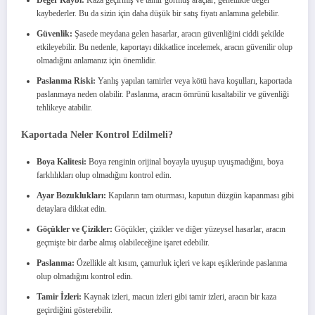
kaybederler. Bu da sizin için daha düşük bir satış fiyatı anlamına gelebilir.
Güvenlik:
Şasede meydana gelen hasarlar, aracın güvenliğini ciddi şekilde
etkileyebilir. Bu nedenle, kaportayı dikkatlice incelemek, aracın güvenilir olup
olmadığını anlamanız için önemlidir.
Paslanma Riski:
Yanlış yapılan tamirler veya kötü hava koşulları, kaportada
paslanmaya neden olabilir. Paslanma, aracın ömrünü kısaltabilir ve güvenliği
tehlikeye atabilir.
Kaportada Neler Kontrol Edilmeli?
Boya Kalitesi:
Boya renginin orijinal boyayla uyuşup uyuşmadığını, boya
farklılıkları olup olmadığını kontrol edin.
Ayar Bozuklukları:
Kapıların tam oturması, kaputun düzgün kapanması gibi
detaylara dikkat edin.
Göçükler ve Çizikler:
Göçükler, çizikler ve diğer yüzeysel hasarlar, aracın
geçmişte bir darbe almış olabileceğine işaret edebilir.
Paslanma:
Özellikle alt kısım, çamurluk içleri ve kapı eşiklerinde paslanma
olup olmadığını kontrol edin.
Tamir İzleri:
Kaynak izleri, macun izleri gibi tamir izleri, aracın bir kaza
geçirdiğini gösterebilir.