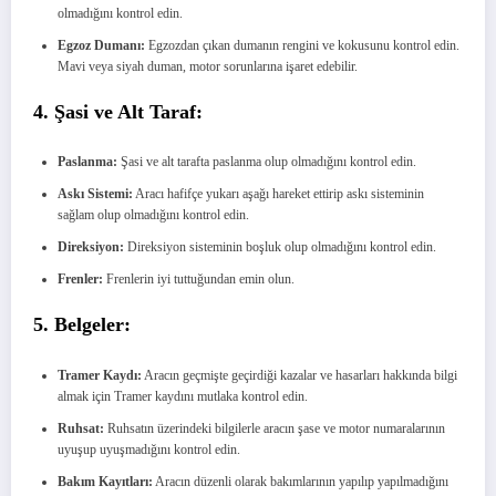
olmadığını kontrol edin.
Egzoz Dumanı:
Egzozdan çıkan dumanın rengini ve kokusunu kontrol edin.
Mavi veya siyah duman, motor sorunlarına işaret edebilir.
4. Şasi ve Alt Taraf:
Paslanma:
Şasi ve alt tarafta paslanma olup olmadığını kontrol edin.
Askı Sistemi:
Aracı hafifçe yukarı aşağı hareket ettirip askı sisteminin
sağlam olup olmadığını kontrol edin.
Direksiyon:
Direksiyon sisteminin boşluk olup olmadığını kontrol edin.
Frenler:
Frenlerin iyi tuttuğundan emin olun.
5. Belgeler:
Tramer Kaydı:
Aracın geçmişte geçirdiği kazalar ve hasarları hakkında bilgi
almak için Tramer kaydını mutlaka kontrol edin.
Ruhsat:
Ruhsatın üzerindeki bilgilerle aracın şase ve motor numaralarının
uyuşup uyuşmadığını kontrol edin.
Bakım Kayıtları:
Aracın düzenli olarak bakımlarının yapılıp yapılmadığını