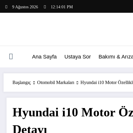
İçeriğe
9 Ağustos 2026
12:14:02 PM
atla
Ana Sayfa
Ustaya Sor
Bakımı & Arız
Başlangıç
Otomobil Markaları
Hyundai i10 Motor Özellikl
Hyundai i10 Motor Öze
Detayı