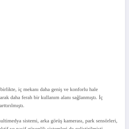
 birlikte, iç mekanı daha geniş ve konforlu hale
ılarak daha ferah bir kullanım alanı sağlanmıştı. İç
rttırılmıştı.
ultimedya sistemi, arka görüş kamerası, park sensörleri,
ktif ve pasif güvenlik sistemleri de geliştirilmişti.