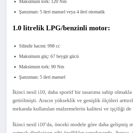
Maksimum tork: 120 Nm
Şanzıman: 5 ileri manuel veya 4 ileri otomatik
1.0 litrelik LPG/benzinli motor:
Silindir hacmi: 998 cc
Maksimum güç: 67 beygir gücü
Maksimum tork: 90 Nm
Şanzıman: 5 ileri manuel
İkinci nesil i10, daha sportif bir tasarıma sahip olmakla
getirilmişti. Aracın yükseklik ve genişlik ölçüleri arttır
mekanda kullanılan malzemelerin kalitesi ve işçiliği de a
İkinci nesil i10’da, önceki modele göre daha gelişmiş m
ısıtmalı direksiyon gibi özellikler sunuluyordu. Ayrıca, a