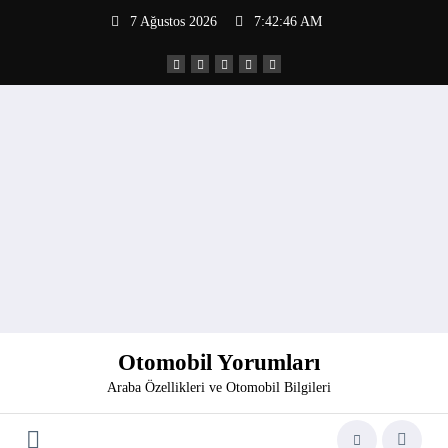
İçeriğe
7 Ağustos 2026
7:42:47 AM
atla
Otomobil Yorumları
Araba Özellikleri ve Otomobil Bilgileri