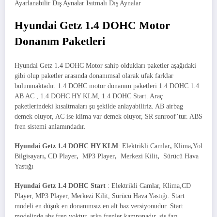
Ayarlanabilir Dış Aynalar Isıtmalı Dış Aynalar
Hyundai Getz 1.4 DOHC Motor
Donanım Paketleri
Hyundai Getz 1.4 DOHC Motor sahip oldukları paketler aşağıdaki
gibi olup paketler arasında donanımsal olarak ufak farklar
bulunmaktadır. 1.4 DOHC motor donanım paketleri 1.4 DOHC 1.4
AB AC , 1.4 DOHC HY KLM, 1.4 DOHC Start. Araç
paketlerindeki kısaltmaları şu şekilde anlayabiliriz. AB airbag
demek oluyor, AC ise klima var demek oluyor, SR sunroof’tur. ABS
fren sistemi anlamındadır.
Hyundai Getz
1.4 DOHC HY KLM
: Elektrikli Camlar
,
Klima
,
Yol
Bilgisayarı
,
CD Player
,
MP3 Player
,
Merkezi Kilit
,
Sürücü Hava
Yastığı
Hyundai Getz 1.4 DOHC Start
: Elektrikli Camlar, Klima,CD
Player, MP3 Player, Merkezi Kilit, Sürücü Hava Yastığı. Start
modeli en düşük en donanımsız en alt baz versiyonudur. Start
modelinde abs fren yoktur, arka frenler kampanadır, sis farı