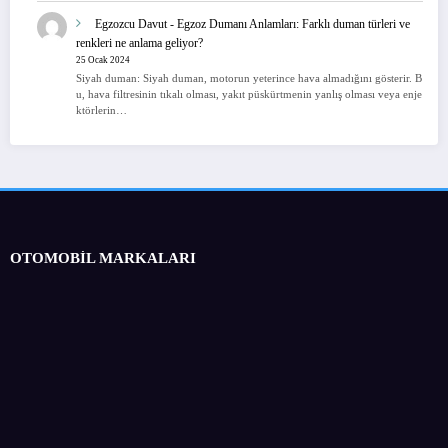
Egzozcu Davut
-
Egzoz Dumanı Anlamları: Farklı duman türleri ve
renkleri ne anlama geliyor?
25 Ocak 2024
Siyah duman: Siyah duman, motorun yeterince hava almadığını gösterir. B
u, hava filtresinin tıkalı olması, yakıt püskürtmenin yanlış olması veya enje
ktörlerin…
OTOMOBİL MARKALARI