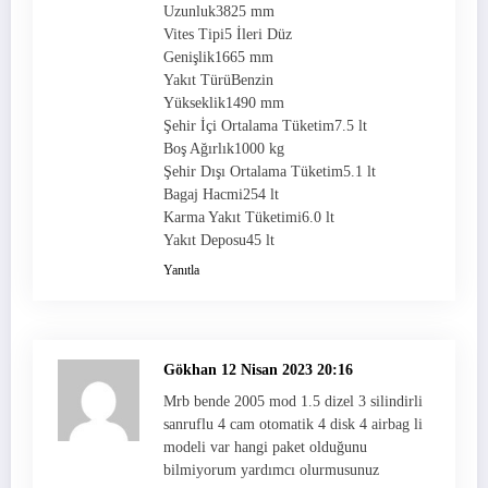
Uzunluk3825 mm
Vites Tipi5 İleri Düz
Genişlik1665 mm
Yakıt TürüBenzin
Yükseklik1490 mm
Şehir İçi Ortalama Tüketim7.5 lt
Boş Ağırlık1000 kg
Şehir Dışı Ortalama Tüketim5.1 lt
Bagaj Hacmi254 lt
Karma Yakıt Tüketimi6.0 lt
Yakıt Deposu45 lt
Yanıtla
Gökhan
12 Nisan 2023 20:16
Mrb bende 2005 mod 1.5 dizel 3 silindirli
sanruflu 4 cam otomatik 4 disk 4 airbag li
modeli var hangi paket olduğunu
bilmiyorum yardımcı olurmusunuz