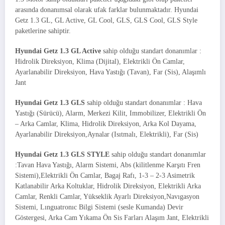
arasında donanımsal olarak ufak farklar bulunmaktadır. Hyundai
Getz 1.3 GL, GL Active, GL Cool, GLS, GLS Cool, GLS Style
paketlerine sahiptir.
Hyundai Getz 1.3 GL Active
sahip olduğu standart donanımlar :
Hidrolik Direksiyon, Klima (Dijital), Elektrikli Ön Camlar,
Ayarlanabilir Direksiyon, Hava Yastığı (Tavan), Far (Sis), Alaşımlı
Jant
Hyundai Getz 1.3 GLS
sahip olduğu standart donanımlar : Hava
Yastığı (Sürücü), Alarm, Merkezi Kilit, Immobilizer, Elektrikli Ön
– Arka Camlar, Klima, Hidrolik Direksiyon, Arka Kol Dayama,
Ayarlanabilir Direksiyon,Aynalar (Isıtmalı, Elektrikli), Far (Sis)
Hyundai Getz 1.3 GLS
STYLE
sahip olduğu standart donanımlar
:Tavan Hava Yastığı, Alarm Sistemi, Abs (kilitlenme Karşıtı Fren
Sistemi),Elektrikli Ön Camlar, Bagaj Rafı, 1-3 – 2-3 Asimetrik
Katlanabilir Arka Koltuklar, Hidrolik Direksiyon, Elektrikli Arka
Camlar, Renkli Camlar, Yükseklik Ayarlı Direksiyon,Navıgasyon
Sistemi, Lınguatronıc Bilgi Sistemi (sesle Kumanda) Devir
Göstergesi, Arka Cam Yıkama Ön Sis Farları Alaşım Jant, Elektrikli