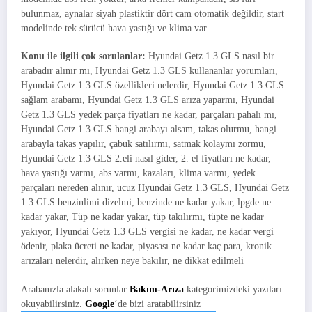
bulunmaz, aynalar siyah plastiktir dört cam otomatik değildir, start
modelinde tek sürücü hava yastığı ve klima var.
Konu ile ilgili çok sorulanlar:
Hyundai Getz 1.3 GLS nasıl bir
arabadır alınır mı, Hyundai Getz 1.3 GLS kullananlar yorumları,
Hyundai Getz 1.3 GLS özellikleri nelerdir, Hyundai Getz 1.3 GLS
sağlam arabamı, Hyundai Getz 1.3 GLS arıza yaparmı, Hyundai
Getz 1.3 GLS yedek parça fiyatları ne kadar, parçaları pahalı mı,
Hyundai Getz 1.3 GLS hangi arabayı alsam, takas olurmu, hangi
arabayla takas yapılır, çabuk satılırmı, satmak kolaymı zormu,
Hyundai Getz 1.3 GLS 2.eli nasıl gider, 2. el fiyatları ne kadar,
hava yastığı varmı, abs varmı, kazaları, klima varmı, yedek
parçaları nereden alınır, ucuz Hyundai Getz 1.3 GLS, Hyundai Getz
1.3 GLS benzinlimi dizelmi, benzinde ne kadar yakar, lpgde ne
kadar yakar, Tüp ne kadar yakar, tüp takılırmı, tüpte ne kadar
yakıyor, Hyundai Getz 1.3 GLS vergisi ne kadar, ne kadar vergi
ödenir, plaka ücreti ne kadar, piyasası ne kadar kaç para, kronik
arızaları nelerdir, alırken neye bakılır, ne dikkat edilmeli
Arabanızla alakalı sorunlar
Bakım-Arıza
kategorimizdeki yazıları
okuyabilirsiniz.
Google
‘de bizi aratabilirsiniz