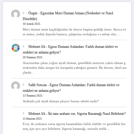
Özgür
-
Egzozdan Mavi Duman Atması (Nedenleri ve Nasıl
Düzeltilir)
10 Aralık 2025
Mavi duman sente kaçıklığından da oluyor başıma geldiği üzere. Ayrıca tri
m sesine, yedek depoda basınca, çalıştırma zorluğuna v.s sebep olur.…
Mehmet Ali
-
Egzoz Dumanı Anlamları: Farklı duman türleri ve
renkleri ne anlama geliyor?
20 Temmuz 2025
Aracınızdan çıkan yoğun siyah duman, genellikle motorun yakıtı olması g
erekenden daha zengin bir karışımla yaktığını gösterir. Bu durum, dizel ara
çlarda…
Salih Sencan
-
Egzoz Dumanı Anlamları: Farklı duman türleri ve
renkleri ne anlama geliyor?
13 Temmuz 2025
Arabada çok siyah duman çıkıyor bunun sebebi nedir?
Mehmet Ali
-
İki tane arabam var, Sigorta Basamağı Nasıl Belirlenir?
15 Haziran 2025
Evet, iki arabanız varsa sigorta basamakları farklı olabilir ve genellikle her
araç için ayrı ayrı belirlenir. Sigorta basamağı, zorunlu trafik…