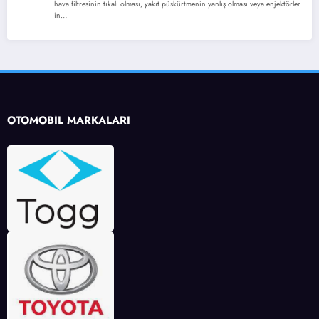
hava filtresinin tıkalı olması, yakıt püskürtmenin yanlış olması veya enjektörler
in…
OTOMOBİL MARKALARI