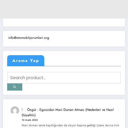
otomobilyorumlari.org
Arama Yap
Özgür
-
Egzozdan Mavi Duman Atması (Nedenleri ve Nasıl
Düzeltilir)
10 Aralık 2025
Mavi duman sente kaçıklığından da oluyor başıma geldiği üzere. Ayrıca trim