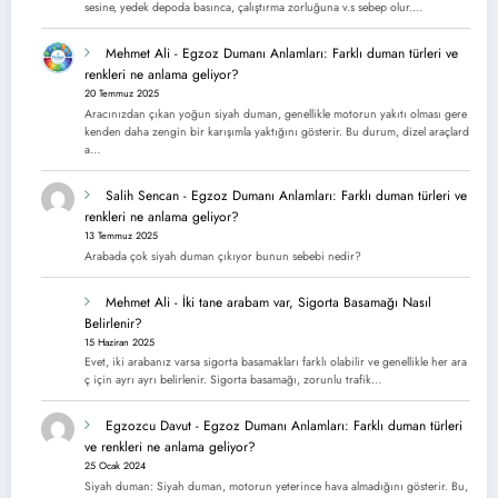
sesine, yedek depoda basınca, çalıştırma zorluğuna v.s sebep olur.…
Mehmet Ali
-
Egzoz Dumanı Anlamları: Farklı duman türleri ve
renkleri ne anlama geliyor?
20 Temmuz 2025
Aracınızdan çıkan yoğun siyah duman, genellikle motorun yakıtı olması gere
kenden daha zengin bir karışımla yaktığını gösterir. Bu durum, dizel araçlard
a…
Salih Sencan
-
Egzoz Dumanı Anlamları: Farklı duman türleri ve
renkleri ne anlama geliyor?
13 Temmuz 2025
Arabada çok siyah duman çıkıyor bunun sebebi nedir?
Mehmet Ali
-
İki tane arabam var, Sigorta Basamağı Nasıl
Belirlenir?
15 Haziran 2025
Evet, iki arabanız varsa sigorta basamakları farklı olabilir ve genellikle her ara
ç için ayrı ayrı belirlenir. Sigorta basamağı, zorunlu trafik…
Egzozcu Davut
-
Egzoz Dumanı Anlamları: Farklı duman türleri
ve renkleri ne anlama geliyor?
25 Ocak 2024
Siyah duman: Siyah duman, motorun yeterince hava almadığını gösterir. Bu,