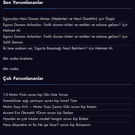
Son Yorumlananlar
Egzozdan Mavi Duman Atması (Nedenleri ve Nasıl Düzeltilir)
için
Özgür
Egzoz Dumanı Anlamları: Farklı duman türleri ve renkleri ne anlama geliyor?
için
Mehmet Ali
Egzoz Dumanı Anlamları: Farklı duman türleri ve renkleri ne anlama geliyor?
için
Salih Sencan
İki tane arabam var, Sigorta Basamağı Nasıl Belirlenir?
için
Mehmet Ali
kktc araba kiralama
kktc araba
Çok Forumlananlar
1.0 Motor Polo
soran kişi
Oto Usta Yorum
İmmobilizer ışığı yanmıyor
soran kişi İsmail Türe
Motor Suyu Kirli – Motor Suyu Çamur Gibi
soran kişi Kerem
Accent Era Otomatik YOrum
soran kişi Serkan
Hyundai en çok tutulan modeli hangisi
soran kişi Bülent
Hava Akışmetre mi Bu Ne işe Yarar?
soran kişi Bünyamin