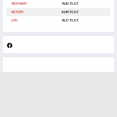
MOTORİN
78,82 TL/LT
BENZİN
63,99 TL/LT
LPG
30,37 TL/LT
Facebook