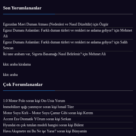
Son Yorumlananlar
Egzozdan Mavi Duman Atması (Nedenleri ve Nasıl Düzeltilir)
için
Özgür
Egzoz Dumanı Anlamları: Farklı duman türleri ve renkleri ne anlama geliyor?
için
Mehmet
Ali
Egzoz Dumanı Anlamları: Farklı duman türleri ve renkleri ne anlama geliyor?
için
Salih
Sencan
İki tane arabam var, Sigorta Basamağı Nasıl Belirlenir?
için
Mehmet Ali
kktc araba kiralama
kktc araba
Çok Forumlananlar
1.0 Motor Polo
soran kişi
Oto Usta Yorum
İmmobilizer ışığı yanmıyor
soran kişi İsmail Türe
Motor Suyu Kirli – Motor Suyu Çamur Gibi
soran kişi Kerem
Accent Era Otomatik YOrum
soran kişi Serkan
Hyundai en çok tutulan modeli hangisi
soran kişi Bülent
Hava Akışmetre mi Bu Ne işe Yarar?
soran kişi Bünyamin