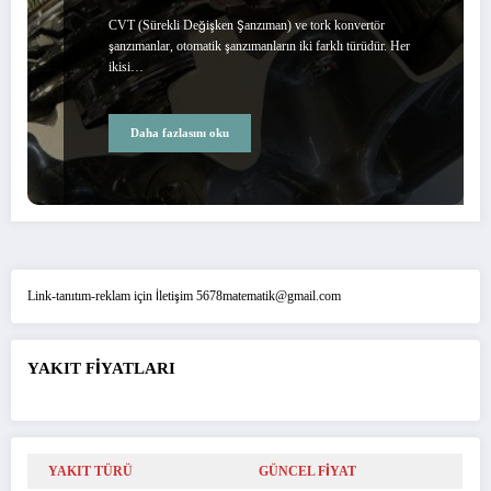
CVT (Sürekli Değişken Şanzıman) ve tork konvertör
şanzımanlar, otomatik şanzımanların iki farklı türüdür. Her
ikisi…
Daha fazlasını oku
Link-tanıtım-reklam için İletişim 5678matematik@gmail.com
YAKIT FİYATLARI
YAKIT TÜRÜ
GÜNCEL FİYAT