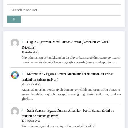
Özgür
-
Egzozdan Mavi Duman Atması (Nedenleri ve Nasıl
Düzeltilir)
10 Aralık 2025
Mavi duman sente kaçıklığından da oluyor başıma geldiği üzere. Ayrıca tri
m sesine, yedek depoda basınca, çalıştırma zorluğuna v.s sebep olur.…
Mehmet Ali
-
Egzoz Dumanı Anlamları: Farklı duman türleri ve
renkleri ne anlama geliyor?
20 Temmuz 2025
Aracınızdan çıkan yoğun siyah duman, genellikle motorun yakıtı olması g
erekenden daha zengin bir karışımla yaktığını gösterir. Bu durum, dizel ara
çlarda…
Salih Sencan
-
Egzoz Dumanı Anlamları: Farklı duman türleri ve
renkleri ne anlama geliyor?
13 Temmuz 2025
Arabada çok siyah duman çıkıyor bunun sebebi nedir?