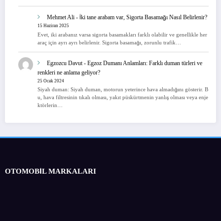
Mehmet Ali
-
İki tane arabam var, Sigorta Basamağı Nasıl Belirlenir?
15 Haziran 2025
Evet, iki arabanız varsa sigorta basamakları farklı olabilir ve genellikle her
araç için ayrı ayrı belirlenir. Sigorta basamağı, zorunlu trafik…
Egzozcu Davut
-
Egzoz Dumanı Anlamları: Farklı duman türleri ve
renkleri ne anlama geliyor?
25 Ocak 2024
Siyah duman: Siyah duman, motorun yeterince hava almadığını gösterir. B
u, hava filtresinin tıkalı olması, yakıt püskürtmenin yanlış olması veya enje
ktörlerin…
OTOMOBİL MARKALARI