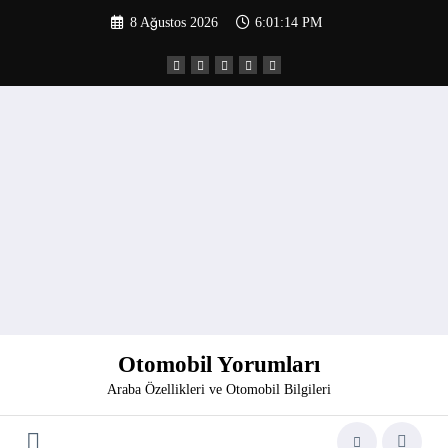
İçeriğe
8 Ağustos 2026
6:01:14 PM
atla
Otomobil Yorumları
Araba Özellikleri ve Otomobil Bilgileri