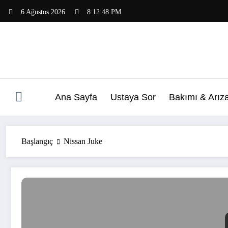
İçeriğe
6 Ağustos 2026
8:12:49 PM
atla
Ana Sayfa
Ustaya Sor
Bakımı & Arız
Başlangıç
Nissan Juke