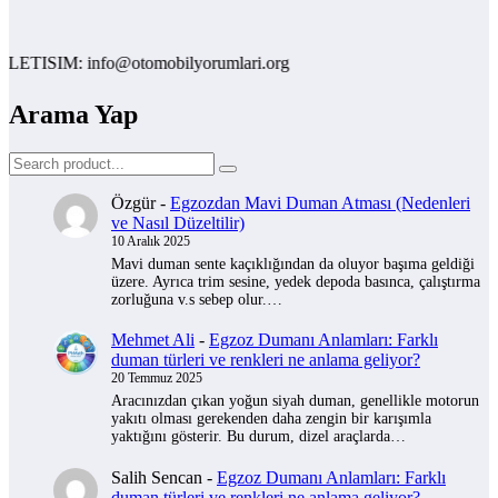
ETISIM: info@otomobilyorumlari.org
Arama Yap
Özgür
-
Egzozdan Mavi Duman Atması (Nedenleri
ve Nasıl Düzeltilir)
10 Aralık 2025
Mavi duman sente kaçıklığından da oluyor başıma geldiği
üzere. Ayrıca trim sesine, yedek depoda basınca, çalıştırma
zorluğuna v.s sebep olur.…
Mehmet Ali
-
Egzoz Dumanı Anlamları: Farklı
duman türleri ve renkleri ne anlama geliyor?
20 Temmuz 2025
Aracınızdan çıkan yoğun siyah duman, genellikle motorun
yakıtı olması gerekenden daha zengin bir karışımla
yaktığını gösterir. Bu durum, dizel araçlarda…
Salih Sencan
-
Egzoz Dumanı Anlamları: Farklı
duman türleri ve renkleri ne anlama geliyor?