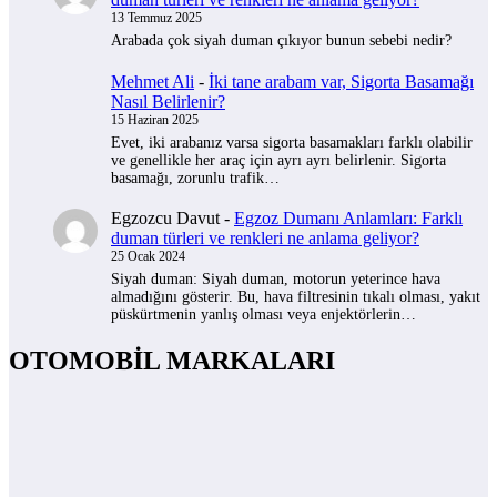
13 Temmuz 2025
Arabada çok siyah duman çıkıyor bunun sebebi nedir?
Mehmet Ali
-
İki tane arabam var, Sigorta Basamağı
Nasıl Belirlenir?
15 Haziran 2025
Evet, iki arabanız varsa sigorta basamakları farklı olabilir
ve genellikle her araç için ayrı ayrı belirlenir. Sigorta
basamağı, zorunlu trafik…
Egzozcu Davut
-
Egzoz Dumanı Anlamları: Farklı
duman türleri ve renkleri ne anlama geliyor?
25 Ocak 2024
Siyah duman: Siyah duman, motorun yeterince hava
almadığını gösterir. Bu, hava filtresinin tıkalı olması, yakıt
püskürtmenin yanlış olması veya enjektörlerin…
OTOMOBİL MARKALARI