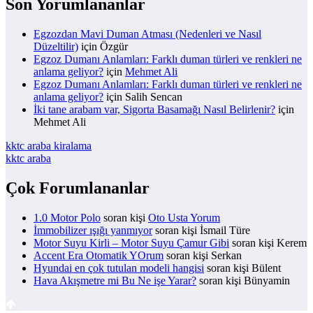
Son Yorumlananlar
Egzozdan Mavi Duman Atması (Nedenleri ve Nasıl
Düzeltilir)
için
Özgür
Egzoz Dumanı Anlamları: Farklı duman türleri ve renkleri ne
anlama geliyor?
için
Mehmet Ali
Egzoz Dumanı Anlamları: Farklı duman türleri ve renkleri ne
anlama geliyor?
için
Salih Sencan
İki tane arabam var, Sigorta Basamağı Nasıl Belirlenir?
için
Mehmet Ali
kktc araba kiralama
kktc araba
Çok Forumlananlar
1.0 Motor Polo
soran kişi
Oto Usta Yorum
İmmobilizer ışığı yanmıyor
soran kişi İsmail Türe
Motor Suyu Kirli – Motor Suyu Çamur Gibi
soran kişi Kerem
Accent Era Otomatik YOrum
soran kişi Serkan
Hyundai en çok tutulan modeli hangisi
soran kişi Bülent
Hava Akışmetre mi Bu Ne işe Yarar?
soran kişi Bünyamin