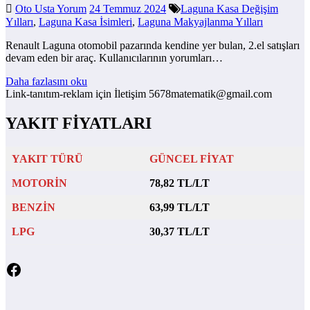
Oto Usta Yorum
24 Temmuz 2024
Laguna Kasa Değişim
Yılları
,
Laguna Kasa İsimleri
,
Laguna Makyajlanma Yılları
Renault Laguna otomobil pazarında kendine yer bulan, 2.el satışları
devam eden bir araç. Kullanıcılarının yorumları…
Daha fazlasını oku
Link-tanıtım-reklam için İletişim 5678matematik@gmail.com
YAKIT FİYATLARI
YAKIT TÜRÜ
GÜNCEL FİYAT
MOTORİN
78,82 TL/LT
BENZİN
63,99 TL/LT
LPG
30,37 TL/LT
Facebook