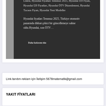
,
,
,
Listesi
Hyundai Fiyatları Temmuz 2025
Hyundai I10 Fiyatı
,
,
Hyundai I20 Fiyatları
Hyundai ÖTV Düzenlemesi
Hyundai
,
Tucson Fiyatı
Hyundai Yeni Modeller
Hyundai fiyatları Temmuz 2025, Türkiye otomotiv
pazarında dikkat çekici bir güncellemeye sahne
oldu.Hyundai, son ÖTV…
Daha fazlasını oku
Link-tanıtım-reklam için İletişim 5678matematik@gmail.com
YAKIT FİYATLARI