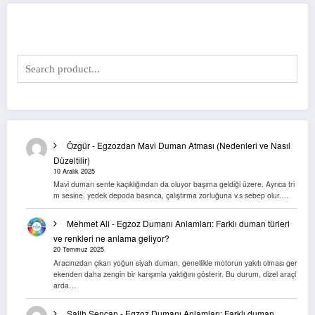
Arama Yap
Özgür
-
Egzozdan Mavi Duman Atması (Nedenleri ve Nasıl
Düzeltilir)
10 Aralık 2025
Mavi duman sente kaçıklığından da oluyor başıma geldiği üzere. Ayrıca tri
m sesine, yedek depoda basınca, çalıştırma zorluğuna v.s sebep olur.…
Mehmet Ali
-
Egzoz Dumanı Anlamları: Farklı duman türleri
ve renkleri ne anlama geliyor?
20 Temmuz 2025
Aracınızdan çıkan yoğun siyah duman, genellikle motorun yakıtı olması ger
ekenden daha zengin bir karışımla yaktığını gösterir. Bu durum, dizel araçl
arda…
Salih Sencan
-
Egzoz Dumanı Anlamları: Farklı duman