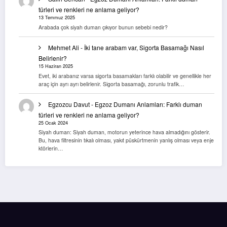
türleri ve renkleri ne anlama geliyor?
13 Temmuz 2025
Arabada çok siyah duman çıkıyor bunun sebebi nedir?
Mehmet Ali
-
İki tane arabam var, Sigorta Basamağı Nasıl
Belirlenir?
15 Haziran 2025
Evet, iki arabanız varsa sigorta basamakları farklı olabilir ve genellikle her
araç için ayrı ayrı belirlenir. Sigorta basamağı, zorunlu trafik…
Egzozcu Davut
-
Egzoz Dumanı Anlamları: Farklı duman
türleri ve renkleri ne anlama geliyor?
25 Ocak 2024
Siyah duman: Siyah duman, motorun yeterince hava almadığını gösterir.
Bu, hava filtresinin tıkalı olması, yakıt püskürtmenin yanlış olması veya enje
ktörlerin…