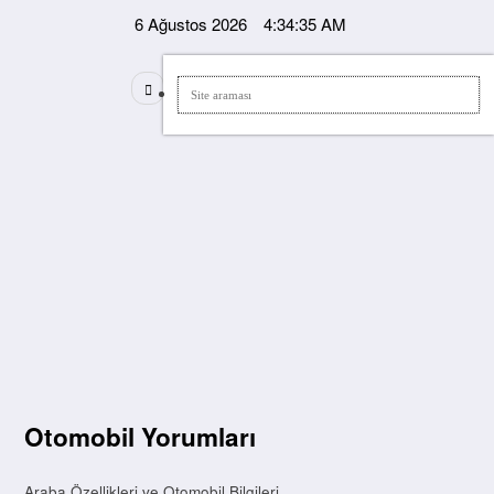
İçeriğe
6 Ağustos 2026
4:34:35 AM
atla
Otomobil Yorumları
Araba Özellikleri ve Otomobil Bilgileri