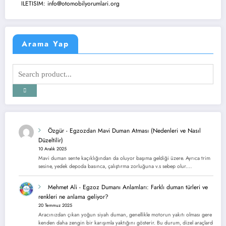
ILETISIM: info@otomobilyorumlari.org
Arama Yap
Özgür
-
Egzozdan Mavi Duman Atması (Nedenleri ve Nasıl
Düzeltilir)
10 Aralık 2025
Mavi duman sente kaçıklığından da oluyor başıma geldiği üzere. Ayrıca trim
sesine, yedek depoda basınca, çalıştırma zorluğuna v.s sebep olur.…
Mehmet Ali
-
Egzoz Dumanı Anlamları: Farklı duman türleri ve
renkleri ne anlama geliyor?
20 Temmuz 2025
Aracınızdan çıkan yoğun siyah duman, genellikle motorun yakıtı olması gere
kenden daha zengin bir karışımla yaktığını gösterir. Bu durum, dizel araçlard