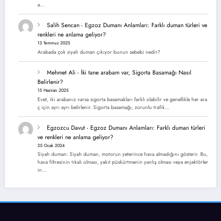
a…
Salih Sencan
-
Egzoz Dumanı Anlamları: Farklı duman türleri ve
renkleri ne anlama geliyor?
13 Temmuz 2025
Arabada çok siyah duman çıkıyor bunun sebebi nedir?
Mehmet Ali
-
İki tane arabam var, Sigorta Basamağı Nasıl
Belirlenir?
15 Haziran 2025
Evet, iki arabanız varsa sigorta basamakları farklı olabilir ve genellikle her ara
ç için ayrı ayrı belirlenir. Sigorta basamağı, zorunlu trafik…
Egzozcu Davut
-
Egzoz Dumanı Anlamları: Farklı duman türleri
ve renkleri ne anlama geliyor?
25 Ocak 2024
Siyah duman: Siyah duman, motorun yeterince hava almadığını gösterir. Bu,
hava filtresinin tıkalı olması, yakıt püskürtmenin yanlış olması veya enjektörler
in…