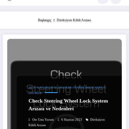
Başlangıç
Direksiyon Kilidi Arızası
ARIZA -İKAZ IŞIKLARI VE ANLAMLARI
OTOMOBIL BAKIMI, ARIZA VE
ÇÖZÜMLERI
Check Steering Wheel Lock System
Arızası ve Nedenleri
Oto Usta Yorum
6 Haziran 2023
Direksiyon
Kilidi Arızası