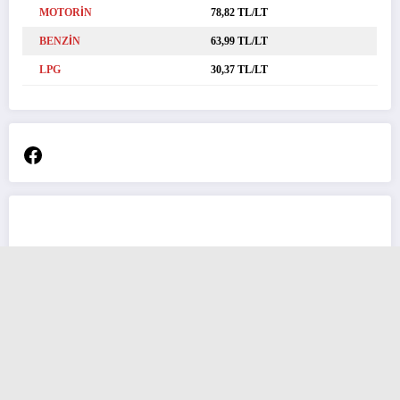
MOTORİN
78,82 TL/LT
BENZİN
63,99 TL/LT
LPG
30,37 TL/LT
Facebook