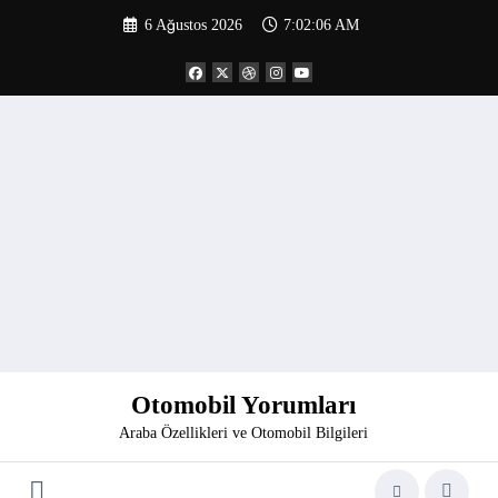
İçeriğe
6 Ağustos 2026
7:02:06 AM
atla
Otomobil Yorumları
Araba Özellikleri ve Otomobil Bilgileri