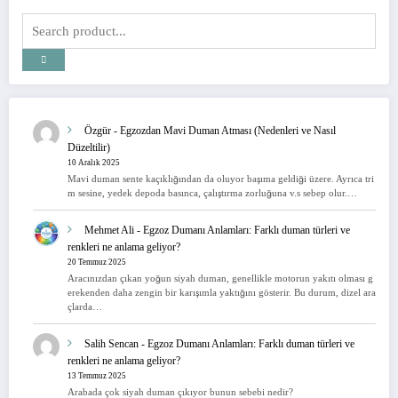
Özgür
-
Egzozdan Mavi Duman Atması (Nedenleri ve Nasıl
Düzeltilir)
10 Aralık 2025
Mavi duman sente kaçıklığından da oluyor başıma geldiği üzere. Ayrıca tri
m sesine, yedek depoda basınca, çalıştırma zorluğuna v.s sebep olur.…
Mehmet Ali
-
Egzoz Dumanı Anlamları: Farklı duman türleri ve
renkleri ne anlama geliyor?
20 Temmuz 2025
Aracınızdan çıkan yoğun siyah duman, genellikle motorun yakıtı olması g
erekenden daha zengin bir karışımla yaktığını gösterir. Bu durum, dizel ara
çlarda…
Salih Sencan
-
Egzoz Dumanı Anlamları: Farklı duman türleri ve
renkleri ne anlama geliyor?
13 Temmuz 2025
Arabada çok siyah duman çıkıyor bunun sebebi nedir?