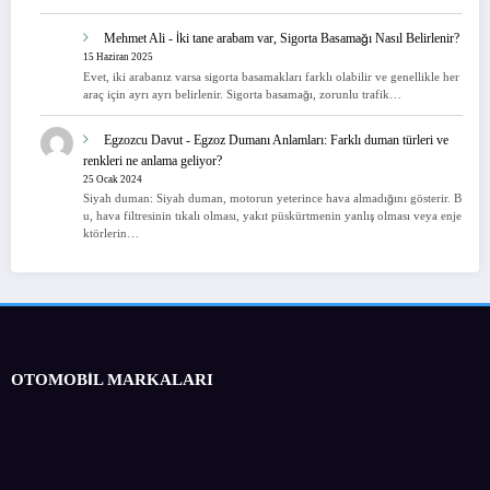
Mehmet Ali
-
İki tane arabam var, Sigorta Basamağı Nasıl Belirlenir?
15 Haziran 2025
Evet, iki arabanız varsa sigorta basamakları farklı olabilir ve genellikle her
araç için ayrı ayrı belirlenir. Sigorta basamağı, zorunlu trafik…
Egzozcu Davut
-
Egzoz Dumanı Anlamları: Farklı duman türleri ve
renkleri ne anlama geliyor?
25 Ocak 2024
Siyah duman: Siyah duman, motorun yeterince hava almadığını gösterir. B
u, hava filtresinin tıkalı olması, yakıt püskürtmenin yanlış olması veya enje
ktörlerin…
OTOMOBİL MARKALARI