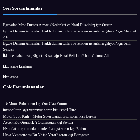
Son Yorumlananlar
Egzozdan Mavi Duman Atması (Nedenleri ve Nasıl Düzeltilir)
için
Özgür
Egzoz Dumanı Anlamları: Farklı duman türleri ve renkleri ne anlama geliyor?
için
Mehmet
Ali
Egzoz Dumanı Anlamları: Farklı duman türleri ve renkleri ne anlama geliyor?
için
Salih
Sencan
İki tane arabam var, Sigorta Basamağı Nasıl Belirlenir?
için
Mehmet Ali
kktc araba kiralama
kktc araba
Çok Forumlananlar
1.0 Motor Polo
soran kişi
Oto Usta Yorum
İmmobilizer ışığı yanmıyor
soran kişi İsmail Türe
Motor Suyu Kirli – Motor Suyu Çamur Gibi
soran kişi Kerem
Accent Era Otomatik YOrum
soran kişi Serkan
Hyundai en çok tutulan modeli hangisi
soran kişi Bülent
Hava Akışmetre mi Bu Ne işe Yarar?
soran kişi Bünyamin