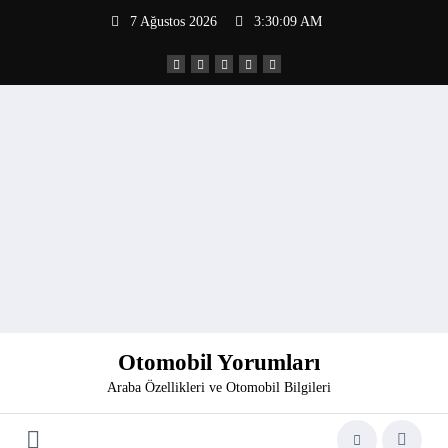
İçeriğe
7 Ağustos 2026
3:30:09 AM
atla
Otomobil Yorumları
Araba Özellikleri ve Otomobil Bilgileri