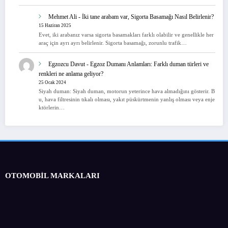
Mehmet Ali
-
İki tane arabam var, Sigorta Basamağı Nasıl Belirlenir?
15 Haziran 2025
Evet, iki arabanız varsa sigorta basamakları farklı olabilir ve genellikle her
araç için ayrı ayrı belirlenir. Sigorta basamağı, zorunlu trafik…
Egzozcu Davut
-
Egzoz Dumanı Anlamları: Farklı duman türleri ve
renkleri ne anlama geliyor?
25 Ocak 2024
Siyah duman: Siyah duman, motorun yeterince hava almadığını gösterir. B
u, hava filtresinin tıkalı olması, yakıt püskürtmenin yanlış olması veya enje
ktörlerin…
OTOMOBİL MARKALARI