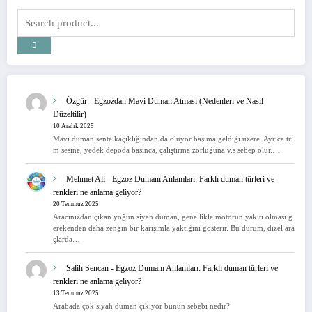
Özgür
-
Egzozdan Mavi Duman Atması (Nedenleri ve Nasıl
Düzeltilir)
10 Aralık 2025
Mavi duman sente kaçıklığından da oluyor başıma geldiği üzere. Ayrıca tri
m sesine, yedek depoda basınca, çalıştırma zorluğuna v.s sebep olur.…
Mehmet Ali
-
Egzoz Dumanı Anlamları: Farklı duman türleri ve
renkleri ne anlama geliyor?
20 Temmuz 2025
Aracınızdan çıkan yoğun siyah duman, genellikle motorun yakıtı olması g
erekenden daha zengin bir karışımla yaktığını gösterir. Bu durum, dizel ara
çlarda…
Salih Sencan
-
Egzoz Dumanı Anlamları: Farklı duman türleri ve
renkleri ne anlama geliyor?
13 Temmuz 2025
Arabada çok siyah duman çıkıyor bunun sebebi nedir?