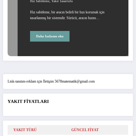
,
Hız Sabitleme
Yakıt Tasarrufu
Hız sabitleme, bir aracın belirli bir hızı korumak için
tasarlanmış bir sistemdir. Sürücü, aracın hızını…
Daha fazlasını oku
Link-tanıtım-reklam için İletişim 5678matematik@gmail.com
YAKIT FİYATLARI
YAKIT TÜRÜ
GÜNCEL FİYAT