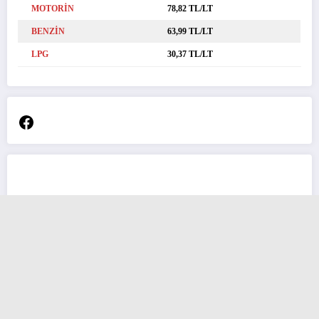
MOTORİN
78,82 TL/LT
BENZİN
63,99 TL/LT
LPG
30,37 TL/LT
Facebook