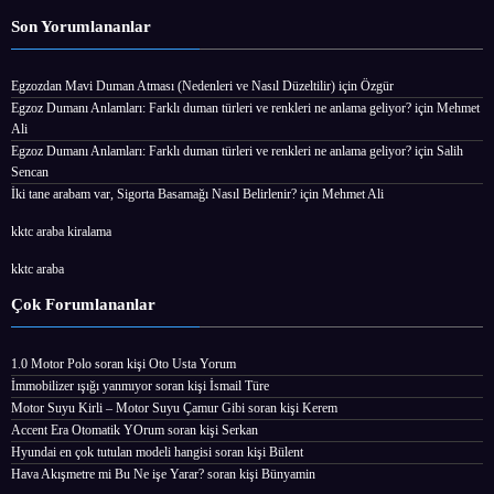
Son Yorumlananlar
Egzozdan Mavi Duman Atması (Nedenleri ve Nasıl Düzeltilir)
için
Özgür
Egzoz Dumanı Anlamları: Farklı duman türleri ve renkleri ne anlama geliyor?
için
Mehmet
Ali
Egzoz Dumanı Anlamları: Farklı duman türleri ve renkleri ne anlama geliyor?
için
Salih
Sencan
İki tane arabam var, Sigorta Basamağı Nasıl Belirlenir?
için
Mehmet Ali
kktc araba kiralama
kktc araba
Çok Forumlananlar
1.0 Motor Polo
soran kişi
Oto Usta Yorum
İmmobilizer ışığı yanmıyor
soran kişi İsmail Türe
Motor Suyu Kirli – Motor Suyu Çamur Gibi
soran kişi Kerem
Accent Era Otomatik YOrum
soran kişi Serkan
Hyundai en çok tutulan modeli hangisi
soran kişi Bülent
Hava Akışmetre mi Bu Ne işe Yarar?
soran kişi Bünyamin