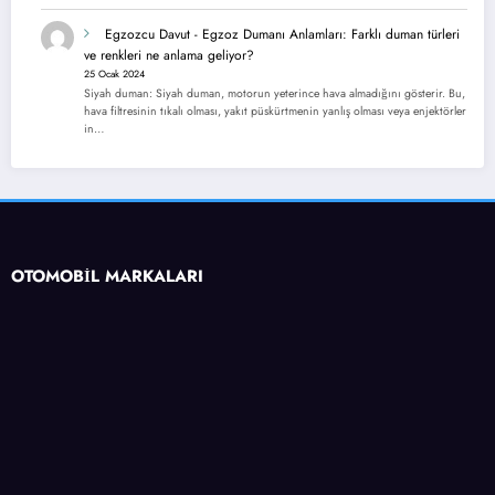
Egzozcu Davut
-
Egzoz Dumanı Anlamları: Farklı duman türleri
ve renkleri ne anlama geliyor?
25 Ocak 2024
Siyah duman: Siyah duman, motorun yeterince hava almadığını gösterir. Bu,
hava filtresinin tıkalı olması, yakıt püskürtmenin yanlış olması veya enjektörler
in…
OTOMOBİL MARKALARI