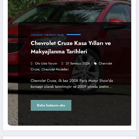
CHEVROLET
CHEVROLET CRUZE
Chevrolet Cruze Kasa Yılları ve
Makyajlanma Tarihleri
Oto Usta Yorum
31 Temmuz 2024
Chevrolet
,
Cruze
Chevrolet Modelleri
Chevrolet Cruze, ilk kez 2008 Paris Motor Show'da
konsept olarak tanıtılmıştır ve 2009 yılında üretim…
Daha fazlasını oku