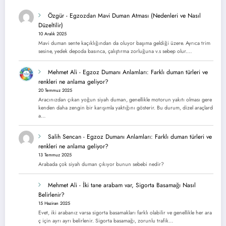
Özgür
-
Egzozdan Mavi Duman Atması (Nedenleri ve Nasıl
Düzeltilir)
10 Aralık 2025
Mavi duman sente kaçıklığından da oluyor başıma geldiği üzere. Ayrıca trim
sesine, yedek depoda basınca, çalıştırma zorluğuna v.s sebep olur.…
Mehmet Ali
-
Egzoz Dumanı Anlamları: Farklı duman türleri ve
renkleri ne anlama geliyor?
20 Temmuz 2025
Aracınızdan çıkan yoğun siyah duman, genellikle motorun yakıtı olması gere
kenden daha zengin bir karışımla yaktığını gösterir. Bu durum, dizel araçlard
a…
Salih Sencan
-
Egzoz Dumanı Anlamları: Farklı duman türleri ve
renkleri ne anlama geliyor?
13 Temmuz 2025
Arabada çok siyah duman çıkıyor bunun sebebi nedir?
Mehmet Ali
-
İki tane arabam var, Sigorta Basamağı Nasıl
Belirlenir?
15 Haziran 2025
Evet, iki arabanız varsa sigorta basamakları farklı olabilir ve genellikle her ara
ç için ayrı ayrı belirlenir. Sigorta basamağı, zorunlu trafik…