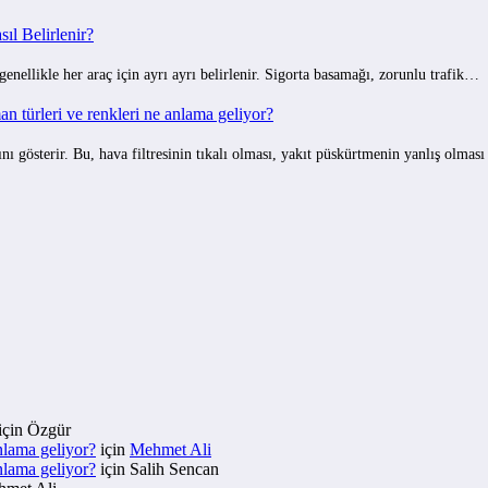
ıl Belirlenir?
 genellikle her araç için ayrı ayrı belirlenir. Sigorta basamağı, zorunlu trafik…
 türleri ve renkleri ne anlama geliyor?
gösterir. Bu, hava filtresinin tıkalı olması, yakıt püskürtmenin yanlış olmas
için
Özgür
nlama geliyor?
için
Mehmet Ali
nlama geliyor?
için
Salih Sencan