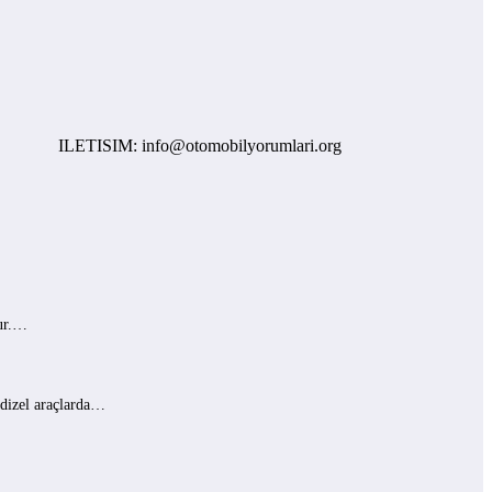
ILETISIM: info@otomobilyorumlari.org
lur.…
 dizel araçlarda…