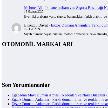
Mehmet Ali
-
İki tane arabam var, Sigorta Basamağı Nas
15 Haziran 2025
Evet, iki arabanız varsa sigorta basamakları farklı olabilir ve
Egzozcu Davut
-
Egzoz Dumanı Anlamları: Farklı duman
25 Ocak 2024
Siyah duman: Siyah duman, motorun yeterince hava almadığını 
OTOMOBİL MARKALARI
Son Yorumlananlar
Egzozdan Mavi Duman Atması (Nedenleri ve Nasıl Düzeltilir)
Egzoz Dumanı Anlamları: Farklı duman türleri ve renkleri ne a
Egzoz Dumanı Anlamları: Farklı duman türleri ve renkleri ne a