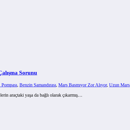
 Çalışma Sorunu
n Pompası
,
Benzin Şamandırası
,
Marş Basmıyor Zor Alıyor
,
Uzun Marş
lerin araçtaki yaşa da bağlı olarak çıkarmış…