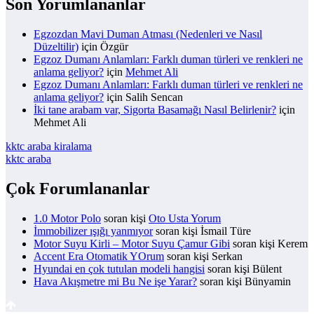
Son Yorumlananlar
Egzozdan Mavi Duman Atması (Nedenleri ve Nasıl
Düzeltilir)
için
Özgür
Egzoz Dumanı Anlamları: Farklı duman türleri ve renkleri ne
anlama geliyor?
için
Mehmet Ali
Egzoz Dumanı Anlamları: Farklı duman türleri ve renkleri ne
anlama geliyor?
için
Salih Sencan
İki tane arabam var, Sigorta Basamağı Nasıl Belirlenir?
için
Mehmet Ali
kktc araba kiralama
kktc araba
Çok Forumlananlar
1.0 Motor Polo
soran kişi
Oto Usta Yorum
İmmobilizer ışığı yanmıyor
soran kişi İsmail Türe
Motor Suyu Kirli – Motor Suyu Çamur Gibi
soran kişi Kerem
Accent Era Otomatik YOrum
soran kişi Serkan
Hyundai en çok tutulan modeli hangisi
soran kişi Bülent
Hava Akışmetre mi Bu Ne işe Yarar?
soran kişi Bünyamin