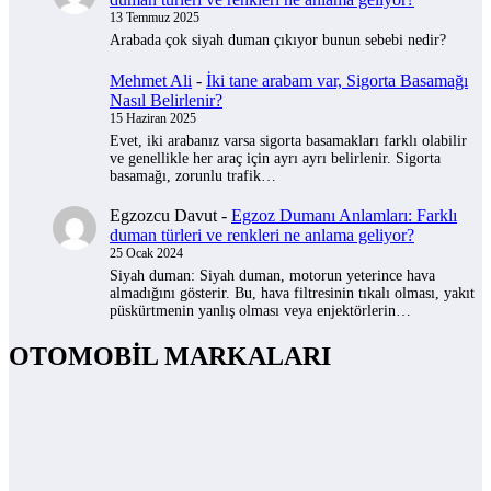
13 Temmuz 2025
Arabada çok siyah duman çıkıyor bunun sebebi nedir?
Mehmet Ali
-
İki tane arabam var, Sigorta Basamağı
Nasıl Belirlenir?
15 Haziran 2025
Evet, iki arabanız varsa sigorta basamakları farklı olabilir
ve genellikle her araç için ayrı ayrı belirlenir. Sigorta
basamağı, zorunlu trafik…
Egzozcu Davut
-
Egzoz Dumanı Anlamları: Farklı
duman türleri ve renkleri ne anlama geliyor?
25 Ocak 2024
Siyah duman: Siyah duman, motorun yeterince hava
almadığını gösterir. Bu, hava filtresinin tıkalı olması, yakıt
püskürtmenin yanlış olması veya enjektörlerin…
OTOMOBİL MARKALARI