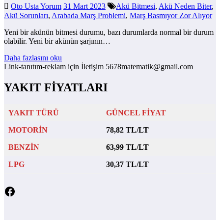
Oto Usta Yorum
31 Mart 2023
Akü Bitmesi
,
Akü Neden Biter
,
Akü Sorunları
,
Arabada Marş Problemi
,
Marş Basmıyor Zor Alıyor
Yeni bir akünün bitmesi durumu, bazı durumlarda normal bir durum
olabilir. Yeni bir akünün şarjının…
Daha fazlasını oku
Link-tanıtım-reklam için İletişim 5678matematik@gmail.com
YAKIT FİYATLARI
YAKIT TÜRÜ
GÜNCEL FİYAT
MOTORİN
78,82 TL/LT
BENZİN
63,99 TL/LT
LPG
30,37 TL/LT
Facebook