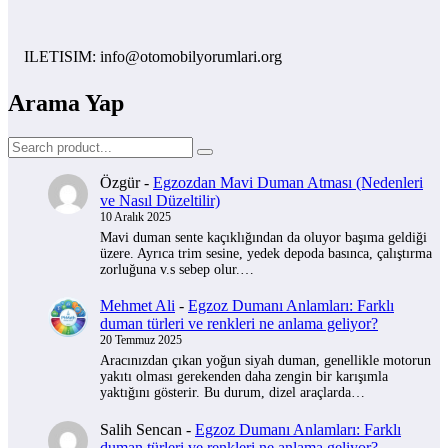
ILETISIM: info@otomobilyorumlari.org
Arama Yap
Özgür
-
Egzozdan Mavi Duman Atması (Nedenleri
ve Nasıl Düzeltilir)
10 Aralık 2025
Mavi duman sente kaçıklığından da oluyor başıma geldiği
üzere. Ayrıca trim sesine, yedek depoda basınca, çalıştırma
zorluğuna v.s sebep olur.…
Mehmet Ali
-
Egzoz Dumanı Anlamları: Farklı
duman türleri ve renkleri ne anlama geliyor?
20 Temmuz 2025
Aracınızdan çıkan yoğun siyah duman, genellikle motorun
yakıtı olması gerekenden daha zengin bir karışımla
yaktığını gösterir. Bu durum, dizel araçlarda…
Salih Sencan
-
Egzoz Dumanı Anlamları: Farklı
duman türleri ve renkleri ne anlama geliyor?