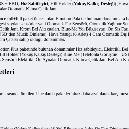
 ABS + EBD,
Hız Sabitleyici
, Hill Holder (
Yokuş Kalkış Desteği
) ,Hava
alar Otomatik Klima Çelik Jant
nce full+full paket öncesi olan Emotion Pakette bulunan donanımlara ba
ergesi sayılan sensörler yani Otomatik Far Sensörü, Otomatik Yağmur
Çelik Jant, Krom Bel Altı çıtaları, Blue-Me Yol Bilgisayarı ,Ön Sis Far
 USB’den Müzik Dinleme), Hava Yastığı (6 Adet) 4 Cam Otomatik Dış
om Çıtalar sahip olduğu donanımlar.
tion Plus paketinde bulunan donanımlar Hız sabitleyici, Elektrikli Bel 
 Hill Holder (Yokuş Kalkış Desteği) Blue-Me (Telefonla Görüşme – U
ensörü Elektrikli Ön Aynalar Otomatik Klima Çelik Jant Bel Altı Kro
tleri
 arasında üretilen Linealarda paketler biraz daha azaltılarak karşımıza
l Holder (Yokuş Kalkış desteği) Yol Bilgisayarı Arka Sis Farı Direks