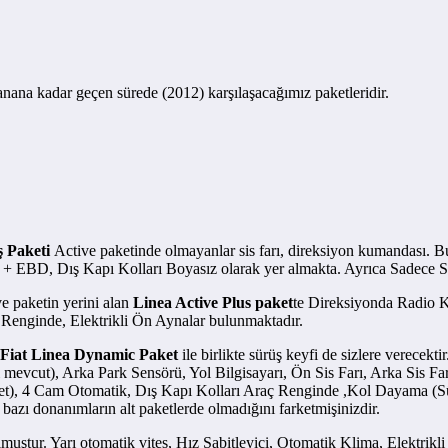
anana kadar geçen sürede (2012) karşılaşacağımız paketleridir.
l Plus
ş Paketi
Active paketinde olmayanlar sis farı, direksiyon kumandası. 
 EBD, Dış Kapı Kolları Boyasız olarak yer almakta. Ayrıca Sadece Sol 
ve paketin yerini alan
Linea Active Plus paket
te Direksiyonda Radio Kon
Renginde, Elektrikli Ön Aynalar bulunmaktadır.
Fiat Linea Dynamic Paket
ile birlikte sürüş keyfi de sizlere verecek
mevcut), Arka Park Sensörü, Yol Bilgisayarı, Ön Sis Farı, Arka Sis F
), 4 Cam Otomatik, Dış Kapı Kolları Araç Renginde ,Kol Dayama (Sürü
 bazı donanımların alt paketlerde olmadığını farketmişinizdir.
tur. Yarı otomatik vites, Hız Sabitleyici, Otomatik Klima, Elektrikli 