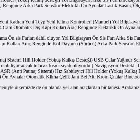
 Renginde Arka Park Sensörü Elektrikli Ön Aynalar Lastik Basınç Ölçer 
 Yeni Kadran Yeni Teyp Yeni Klima Kontrolleri (Manuel) Yol Bilgisay
) 4 Cam Otomatik Dış Kapı Kolları Araç Renginde Elektrikli Ön Aynalar
ma Ön sis Farları dahil oluyor. Yol Bilgisayarı Ön Sis Farı Arka Sis F
apı Kolları Araç Renginde Kol Dayama (Sürücü) Arka Park Sensörü El
atinaj Sistemi Hill Holder (Yokuş Kalkış Desteği) USB Çalar Yağmur Sen
k olabiliyor ancak tutacak kısmı siyah oluyordu.) Navigasyon Destekli 
R (Anti Patinaj Sistemi) Hız Sabitleyici Hill Holder (Yokuş Kalkış D
 Ön Aynalar Otomatik Klima Çelik Jant Bel Altı Krom Çıtalar Bluetoo
deniyle ülkemizde de ön planda yer alan araçlardan bir tanesi. Arabanız