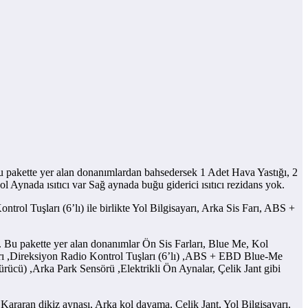
Bu pakette yer alan donanımlardan bahsedersek 1 Adet Hava Yastığı, 2
Aynada ısıtıcı var Sağ aynada buğu giderici ısıtıcı rezidans yok.
trol Tuşları (6’lı) ile birlikte Yol Bilgisayarı, Arka Sis Farı, ABS +
tir. Bu pakette yer alan donanımlar Ön Sis Farları, Blue Me, Kol
arı ,Direksiyon Radio Kontrol Tuşları (6’lı) ,ABS + EBD Blue-Me
cü) ,Arka Park Sensörü ,Elektrikli Ön Aynalar, Çelik Jant gibi
Kararan dikiz aynası, Arka kol dayama, Çelik Jant, Yol Bilgisayarı,