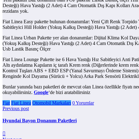
Desteği) Hava Yastığı (2 Adet) 4 Cam Otomatik Dış Kapı Kolları Araç
rezidans yok.
Fiat Linea Easy pakette bulunan donanımlar: Yeni Çift Renk Torpido
Sabitleyici Hill Holder (Yokuş Kalkış Desteği) Hava Yastığı (2 Adet
Fiat Linea Urban Pakette yer alan donanımlar: Dijital Klima Kol Daya
(Yokuş Kalkış Desteği) Hava Yastığı (2 Adet) 4 Cam Otomatik Dış K
Usb Lastik Basınç Ölçer
Fiat Linea Lounge Pakette ise 6 Hava Yastığı Hız Sabitleyici Anti P
Altı aydınlatma Kapıların iç tarafı Krem renk (Diğerlerinde krem ren
Kontrol Tuşları ABS + EBD ESP (Yanal Savurmayı Önleme Sistemi) AS
Renginde Kol Dayama (Sürücü + Yolcu) Arka Park Sensörü Elektrikli
Bunlar yanında bazı paketleri de mevcut olan Linea özellikle fiyatı ne
okuyabilirsiniz.
Google
‘de bizi aratabilirsiniz
Fiat
Fiat Linea
Otomobil Markaları
0 Yorumlar
Previous post
Hyundai Bayon Donanım Paketleri