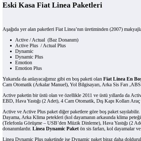
Eski Kasa Fiat Linea Paketleri
Aşağıda yer alan paketleri Fiat Linea’nın üretiminden (2007) makyajl
Active / Actual (Baz Donanım)
Active Plus / Actua
Dynamic
Dynamic Plus
Emotion
Emotion Plus
Yukarıda da anlayacağımız gibi en boş paketi olan
Fiat Linea En Bo
Cam Otomatik (Arkalar Manuel), Yol Bilgisayarı, Arka Sis Farı ,ABS +
Active paketin bir üstü olan ve özellikle 2011 ve üstü yıllarda da Acti
EBD, Hava Yastığı (2 Adet), 4 Cam Otomatik, Dış Kapı Kolları Araç 
Active ve Active Plus paket diğer paketlere göre boş paket sayılabilir.
Dayama, Arka Klima petekleri (kol dayamanın arkasında klima peteği 
(Telefonla Görüşme – USB’den Müzik Dinleme), Hava Yastığı (2 Adet
donanımlardır.
Linea Dynamic Paket
ön sis farları, kol dayamalar ve
Linea Dynamic Plus paketinde ise Dynamic paket biraz daha doldurulmuş