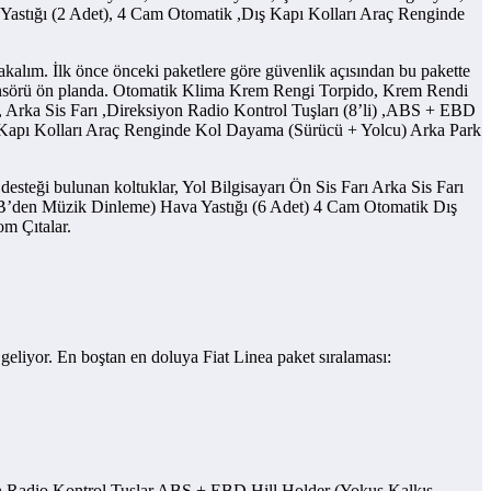
 Yastığı (2 Adet), 4 Cam Otomatik ,Dış Kapı Kolları Araç Renginde
kalım. İlk önce önceki paketlere göre güvenlik açısından bu pakette
 Sensörü ön planda. Otomatik Klima Krem Rengi Torpido, Krem Rendi
ı, Arka Sis Farı ,Direksiyon Radio Kontrol Tuşları (8’li) ,ABS + EBD
 Kapı Kolları Araç Renginde Kol Dayama (Sürücü + Yolcu) Arka Park
desteği bulunan koltuklar, Yol Bilgisayarı Ön Sis Farı Arka Sis Farı
SB’den Müzik Dinleme) Hava Yastığı (6 Adet) 4 Cam Otomatik Dış
m Çıtalar.
 geliyor. En boştan en doluya Fiat Linea paket sıralaması:
iyon Radio Kontrol Tuşlar ABS + EBD Hill Holder (Yokuş Kalkış