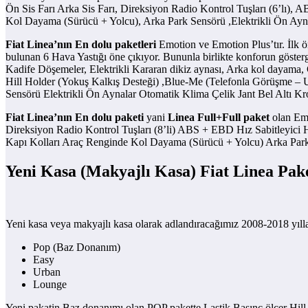
Ön Sis Farı Arka Sis Farı, Direksiyon Radio Kontrol Tuşları (6’lı),
Kol Dayama (Sürücü + Yolcu), Arka Park Sensörü ,Elektrikli Ön Ayn
Fiat Linea’nın En dolu paketleri
Emotion ve Emotion Plus’tır. İlk ö
bulunan 6 Hava Yastığı öne çıkıyor. Bununla birlikte konforun göst
Kadife Döşemeler, Elektrikli Kararan dikiz aynası, Arka kol dayama, 
Hill Holder (Yokuş Kalkış Desteği) ,Blue-Me (Telefonla Görüşme –
Sensörü Elektrikli Ön Aynalar Otomatik Klima Çelik Jant Bel Altı Kr
Fiat Linea’nın En dolu paketi
yani
Linea Full+Full paket
olan Emo
Direksiyon Radio Kontrol Tuşları (8’li) ABS + EBD Hız Sabitleyici
Kapı Kolları Araç Renginde Kol Dayama (Sürücü + Yolcu) Arka Park S
Yeni Kasa (Makyajlı Kasa) Fiat Linea Pake
Yeni kasa veya makyajlı kasa olarak adlandıracağımız 2008-2018 yılları
Pop (Baz Donanım)
Easy
Urban
Lounge
Yeni pakatin Baz donanımı olan POP pakette Lastik Basınç ölçer Hil