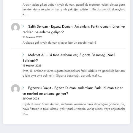
Aracınızdan çıkan yoğun siyah duman, genellikle motorun yakıtı olması gere
kenden daha zengin bir karışımla yaktığını gösterir. Bu durum, dizel araçlard
a…
Salih Sencan
-
Egzoz Dumanı Anlamları: Farklı duman türleri ve
renkleri ne anlama geliyor?
13 Temmuz 2025
Arabada çok siyah duman çıkıyor bunun sebebi nedir?
Mehmet Ali
-
İki tane arabam var, Sigorta Basamağı Nasıl
Belirlenir?
15 Haziran 2025
Evet, iki arabanız varsa sigorta basamakları farklı olabilir ve genellikle her ara
ç için ayrı ayrı belirlenir. Sigorta basamağı, zorunlu trafik…
Egzozcu Davut
-
Egzoz Dumanı Anlamları: Farklı duman türleri
ve renkleri ne anlama geliyor?
25 Ocak 2024
Siyah duman: Siyah duman, motorun yeterince hava almadığını gösterir. Bu,
hava filtresinin tıkalı olması, yakıt püskürtmenin yanlış olması veya enjektörler
in…