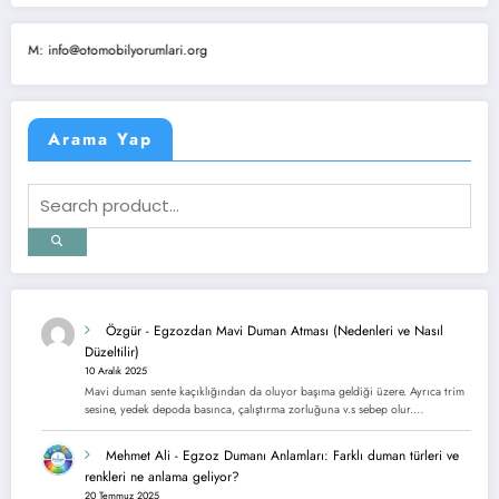
: info@otomobilyorumlari.org
Arama Yap
Özgür
-
Egzozdan Mavi Duman Atması (Nedenleri ve Nasıl
Düzeltilir)
10 Aralık 2025
Mavi duman sente kaçıklığından da oluyor başıma geldiği üzere. Ayrıca trim
sesine, yedek depoda basınca, çalıştırma zorluğuna v.s sebep olur.…
Mehmet Ali
-
Egzoz Dumanı Anlamları: Farklı duman türleri ve
renkleri ne anlama geliyor?
20 Temmuz 2025