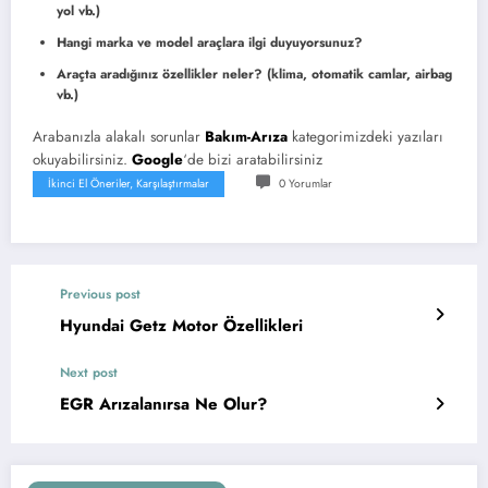
yol vb.)
Hangi marka ve model araçlara ilgi duyuyorsunuz?
Araçta aradığınız özellikler neler? (klima, otomatik camlar, airbag
vb.)
Arabanızla alakalı sorunlar
Bakım-Arıza
kategorimizdeki yazıları
okuyabilirsiniz.
Google
‘de bizi aratabilirsiniz
İkinci El Öneriler, Karşılaştırmalar
0 Yorumlar
Previous post
Hyundai Getz Motor Özellikleri
Next post
EGR Arızalanırsa Ne Olur?