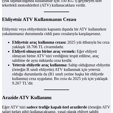
(yük taşımacılığında kullananlar için 550 KG’ı) geçmeyen dört
tekerlekli motosikletleri (ATV) kullanacaklara verilir.
Ehliyetsiz ATV Kullanmanın Cezası
Ehliyetsiz veya ehliyetinizin kapsamı dışında bir ATV kullanırken
yakalanmanız durumunda ciddi para cezalarıyla karşılaşırsınız.
Ehliyetsiz araç kullanma cezası:
2025 yılı itibarıyla bu ceza
yaklaşık 18.706 TL civarındadır.
Ehliyeti olmayan birine araç vermek:
Eğer ehliyeti
olmayan birine ATV’nizi verdiğiniz tespit edilirse, araç
sahibine de aynı miktarda ceza kesilir.
Yetersiz ehliyetle araç kullanma:
Sahip olduğunuz ehliyetin
(örneğin B sınıfı ehliyetin) ATV kullanmak için yetersiz
olduğu durumlarda da (B1 sınıfı yerine başka bir ehliyetle
kullanma) ceza uygulanır. Bu ceza da 2025 yılı için yaklaşık
9.267 TL’dir.
Arazide ATV Kullanımı
Eğer ATV’nizi
sadece trafiğe kapalı özel arazilerde
(örneğin ATV
safari turları gibi) kullanacaksanız, yasal olarak ehliyet sahibi