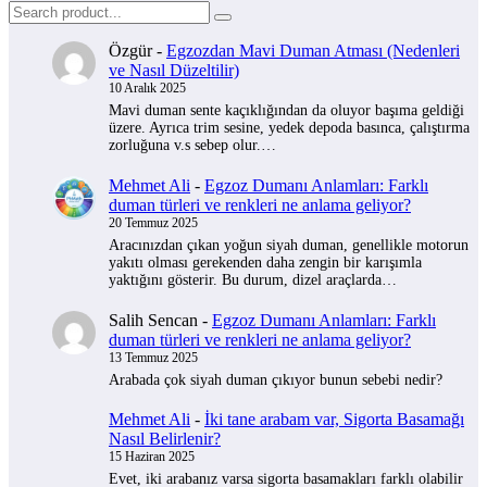
Özgür
-
Egzozdan Mavi Duman Atması (Nedenleri
ve Nasıl Düzeltilir)
10 Aralık 2025
Mavi duman sente kaçıklığından da oluyor başıma geldiği
üzere. Ayrıca trim sesine, yedek depoda basınca, çalıştırma
zorluğuna v.s sebep olur.…
Mehmet Ali
-
Egzoz Dumanı Anlamları: Farklı
duman türleri ve renkleri ne anlama geliyor?
20 Temmuz 2025
Aracınızdan çıkan yoğun siyah duman, genellikle motorun
yakıtı olması gerekenden daha zengin bir karışımla
yaktığını gösterir. Bu durum, dizel araçlarda…
Salih Sencan
-
Egzoz Dumanı Anlamları: Farklı
duman türleri ve renkleri ne anlama geliyor?
13 Temmuz 2025
Arabada çok siyah duman çıkıyor bunun sebebi nedir?
Mehmet Ali
-
İki tane arabam var, Sigorta Basamağı
Nasıl Belirlenir?
15 Haziran 2025
Evet, iki arabanız varsa sigorta basamakları farklı olabilir