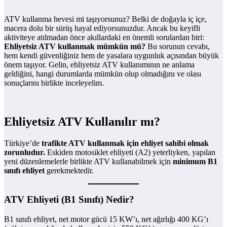
ATV kullanma hevesi mi taşıyorsunuz? Belki de doğayla iç içe,
macera dolu bir sürüş hayal ediyorsunuzdur. Ancak bu keyifli
aktiviteye atılmadan önce akıllardaki en önemli sorulardan biri:
Ehliyetsiz ATV kullanmak mümkün mü?
Bu sorunun cevabı,
hem kendi güvenliğiniz hem de yasalara uygunluk açısından büyük
önem taşıyor. Gelin, ehliyetsiz ATV kullanımının ne anlama
geldiğini, hangi durumlarda mümkün olup olmadığını ve olası
sonuçlarını birlikte inceleyelim.
Ehliyetsiz ATV Kullanılır mı?
Türkiye’de
trafikte ATV kullanmak için ehliyet sahibi olmak
zorunludur.
Eskiden motosiklet ehliyeti (A2) yeterliyken, yapılan
yeni düzenlemelerle birlikte ATV kullanabilmek için
minimum B1
sınıfı ehliyet
gerekmektedir.
ATV Ehliyeti (B1 Sınıfı) Nedir?
B1 sınıfı ehliyet, net motor gücü 15 KW’ı, net ağırlığı 400 KG’ı