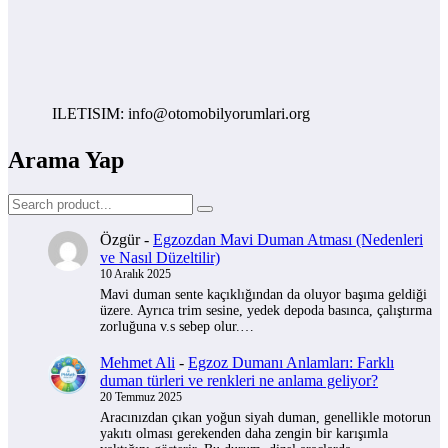
ILETISIM: info@otomobilyorumlari.org
Arama Yap
Özgür
-
Egzozdan Mavi Duman Atması (Nedenleri
ve Nasıl Düzeltilir)
10 Aralık 2025
Mavi duman sente kaçıklığından da oluyor başıma geldiği
üzere. Ayrıca trim sesine, yedek depoda basınca, çalıştırma
zorluğuna v.s sebep olur.…
Mehmet Ali
-
Egzoz Dumanı Anlamları: Farklı
duman türleri ve renkleri ne anlama geliyor?
20 Temmuz 2025
Aracınızdan çıkan yoğun siyah duman, genellikle motorun
yakıtı olması gerekenden daha zengin bir karışımla