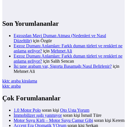
Son Yorumlananlar
Egzozdan Mavi Duman Atması (Nedenleri ve Nasıl
Düzeltilir)
için
Özgür
Egzoz Dumanı Anlamları: Farklı duman türleri ve renkleri ne
anlama geliyor?
için
Mehmet Ali
Egzoz Dumanı Anlamları: Farklı duman türleri ve renkleri ne
anlama geliyor?
için
Salih Sencan
İki tane arabam var, Sigorta Basamağı Nasıl Belirlenir?
için
Mehmet Ali
kktc araba kiralama
kktc araba
Çok Forumlananlar
1.0 Motor Polo
soran kişi
Oto Usta Yorum
İmmobilizer ışığı yanmıyor
soran kişi İsmail Türe
Motor Suyu Kirli – Motor Suyu Çamur Gibi
soran kişi Kerem
Accent Era Otomatik YOrum
soran kişi Serkan