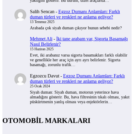
yaktığını gösterir. Bu durum, dizel araçlarda…
Salih Sencan
-
Egzoz Dumanı Anlamları: Farklı
duman türleri ve renkleri ne anlama geliyor?
13 Temmuz 2025
Arabada çok siyah duman çıkıyor bunun sebebi nedir?
Mehmet Ali
-
İki tane arabam var, Sigorta Basamağı
Nasıl Belirlenir?
15 Haziran 2025
Evet, iki arabanız varsa sigorta basamakları farklı olabilir
ve genellikle her araç için ayrı ayrı belirlenir. Sigorta
basamağı, zorunlu trafik…
Egzozcu Davut
-
Egzoz Dumanı Anlamları: Farklı
duman türleri ve renkleri ne anlama geliyor?
25 Ocak 2024
Siyah duman: Siyah duman, motorun yeterince hava
almadığını gösterir. Bu, hava filtresinin tıkalı olması, yakıt
püskürtmenin yanlış olması veya enjektörlerin…
OTOMOBİL MARKALARI